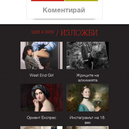
Коментирай
/
ИЗЛОЖБИ
ИДИ И ВИЖ
West End Girl
Жриците на
алхимията
Ориент Експрес
Инстаграмът на 18.
век