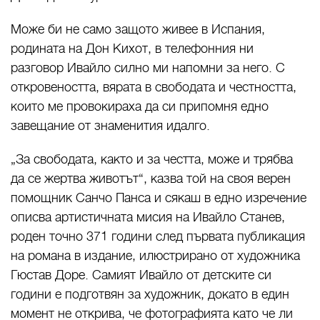
Може би не само защото живее в Испания,
родината на Дон Кихот, в телефонния ни
разговор Ивайло силно ми напомни за него. С
откровеността, вярата в свободата и честността,
които ме провокираха да си припомня едно
завещание от знаменития идалго.
„За свободата, както и за честта, може и трябва
да се жертва животът“, казва той на своя верен
помощник Санчо Панса и сякаш в едно изречение
описва артистичната мисия на Ивайло Станев,
роден точно 371 години след първата публикация
на романа в издание, илюстрирано от художника
Гюстав Доре. Самият Ивайло от детските си
години е подготвян за художник, докато в един
момент не открива, че фотографията като че ли