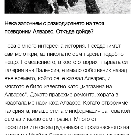
Нека започнем с разкодирането на твоя
псевдоним Алварес. Откъде дойде?
Това е много интересна история. Псевдонимът
сам ме откри, аз никога не съм търсил подобно
нещо. Помещението, в което отворих първата си
галерия във Валенсия, е имало собственик назад
във времето, който се е казвал Алварес, и
мястото е било известно като „магазина на
Алварес“. Докато правехме ремонта, хората в
квартала ме наричаха Алварес. Когато отворихме
галерията, имаше стена с информация за това кой
съм аз и какво съм правил. Много от
посетителите се затрудняваха с произнасянето на