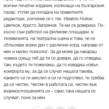
всички печатни издания, излизащи на българския
пазар. Успях да попадна на правилните
редактори, усетихме се с тях. Ивайло Нойзи
Цветков, Христо Запрянов. Те ми се довериха. По-
късно съм работил на филмови площадки, в
телевизията, на театрална сцена и това, че се
сблъсквах всеки ден с различни хора, направи от
мен и малко психолог. За да може да накараш
човека срещу теб да ти се довери, да го отведеш
там, където ти пожелаеш, да го извадиш извън
комфорта му, за да се случат нещата такива,
каквито си ги мислил и си ги подготвял, ти трябва
да си честен. Честен в работата си, честен във
взаимоотношенията си – само така нещата се
случват, поне за мен.