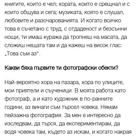
книгите, които е чел; хората, които е срещнал и с
които общува и сега; музиката, която е слушал,
любовите и разочарованията. И когато всичко
това е съчетано с труд, с отдаденост и безсънни
нощи, ти имаш куража да тропнеш на масата, да
сложиш нещата там и да кажеш на висок глас:
„Това съм аз“.
Какви бяха първите ти фотографски обекти?
Най-вероятно хора на пазара, хора по улиците,
мои приятели и съученици. В моята работа като
фотограф, а и като художник в по-ранните
години, аз винаги съм търсел човека. Нямам
пейзажна фотография. За мен е интересно да
изследвам, да търся, да експериментирам, да
водя човека там, където аз искам, и когато накрая