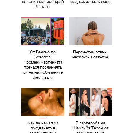
половин милион край
младежко излъчване
Лондон
От Банско до
Перфектни отвън,
Созопол:
несигурни отвътре
ПромениКартинката
пренася посланията
си на най-обичаните
фестивали
Как да намалим
В гардероба на
подуването в
Шарлийз Терон от
горещите дни
премиерите на