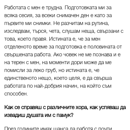
Работата с мен е трудна. Подготовката ми за
всяка сесия, за всеки снимачен ден е като за
първите ми снимки. Не разчитам на рутина,
изследвам, търся, чета, слушам неща, свързани с
това, което правя. Истината е, че за мен
отделеното време за подготовка е половината от
свършената работа. Ако човек не ме познава и е
на терен с мен, на моменти дори може да ме
помисли за леко груб, но истината е, че
единственото нещо, което целя, е да свърша
работата по най-добрия начин, на който съм
способен.
Как се справяш с различните хора, как успяваш да
извадиш душата им с памук?
През годините имах шанса да работя с почти