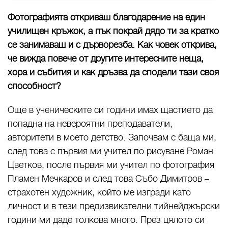
Фотографията откриваш благодарение на един
училищен кръжок, а пък покрай дядо ти за кратко
се занимаваш и с дърворезба. Как човек открива,
че вижда повече от другите интересните неща,
хора и събития и как дръзва да сподели тази своя
способност?
Още в ученическите си години имах щастието да
попадна на невероятни преподаватели,
авторитети в моето детство. Започвам с баща ми,
след това с първия ми учител по рисуване Роман
Цветков, после първия ми учител по фотография
Пламен Мечкаров и след това Събо Димитров –
страхотен художник, който ме изгради като
личност и в тези предизвикателни тийнейджърски
години ми даде толкова много. През цялото си