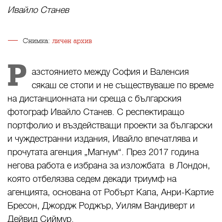
Ивайло Станев
Снимка:
личен архив
Р
азстоянието между София и Валенсия
сякаш се стопи и не съществуваше по време
на дистанционната ни среща с българския
фотограф Ивайло Станев. С респектиращо
портфолио и въздействащи проекти за български
и чуждестранни издания, Ивайло впечатлява и
прочутата агенция „Магнум“. През 2017 година
негова работа е избрана за изложбата в Лондон,
която отбелязва седем декади триумф на
агенцията, основана от Робърт Капа, Анри-Картие
Бресон, Джордж Роджър, Уилям Вандиверт и
Дейвид Сиймур.