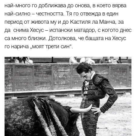
най-много го доближава до онова, в което вярва
най-силно – честността. Тя го отвежда в един
период от живота му и до Кастиля ла Манча, за
да снима Хесус – испански матадор, с когото днес
са много близки. Дотолкова, че бащата на Хесус
го нарича „моят трети син“.