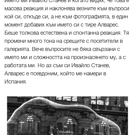
името ми Ивайло Станев и когато видях, че това е
масова реакция и наклонява везните към въпроси
кой си, откъде си, а не към фотографията, в един
момент добавих към името си с тире Алварес.
Беше толкова естествена и спонтанна реакция. Тя
промени много тона на срещите с посетители в
галерията. Вече въпросите не бяха свързани с
името ми и сложността на произнасянето му, а с
работата ми. Но аз съм си Ивайло Станев,
Алварес е псевдоним, който ме намери в
Испания.