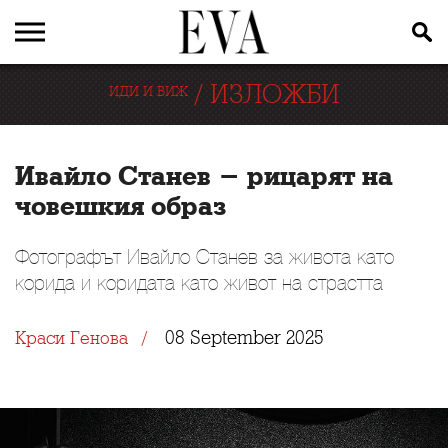
/
ИЗЛОЖБИ
ИДИ И ВИЖ
Ивайло Станев - рицарят на
човешкия образ
Фотографът Ивайло Станев за живота като
корида и коридата като живот на страстта
08 September 2025
Краси Генова