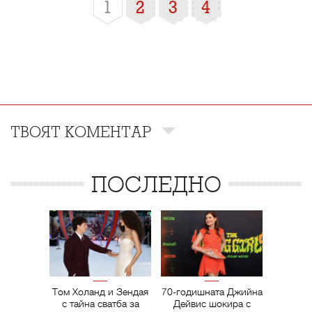
1
2
3
4
ТВОЯТ КОМЕНТАР
ПОСЛЕДНО
Том Холанд и Зендая
70-годишната Джийна
с тайна сватба за
Дейвис шокира с