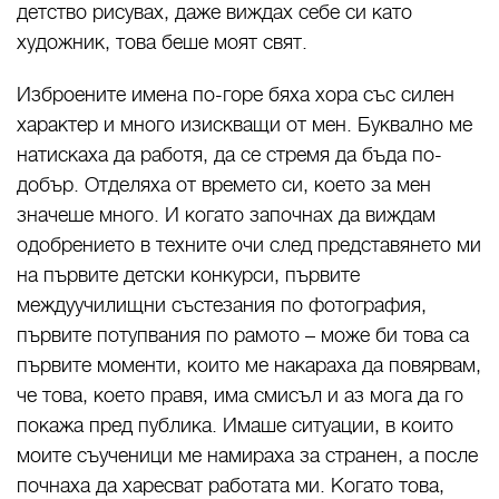
детство рисувах, даже виждах себе си като
художник, това беше моят свят.
Изброените имена по-горе бяха хора със силен
характер и много изискващи от мен. Буквално ме
натискаха да работя, да се стремя да бъда по-
добър. Отделяха от времето си, което за мен
значеше много. И когато започнах да виждам
одобрението в техните очи след представянето ми
на първите детски конкурси, първите
междуучилищни състезания по фотография,
първите потупвания по рамото – може би това са
първите моменти, които ме накараха да повярвам,
че това, което правя, има смисъл и аз мога да го
покажа пред публика. Имаше ситуации, в които
моите съученици ме намираха за странен, а после
почнаха да харесват работата ми. Когато това,