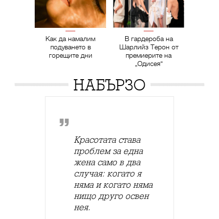
Как да намалим
В гардероба на
подуването в
Шарлийз Терон от
горещите дни
премиерите на
„Одисея“
НАБЪРЗО
Красотата става
проблем за една
жена само в два
случая: когато я
няма и когато няма
нищо друго освен
нея.