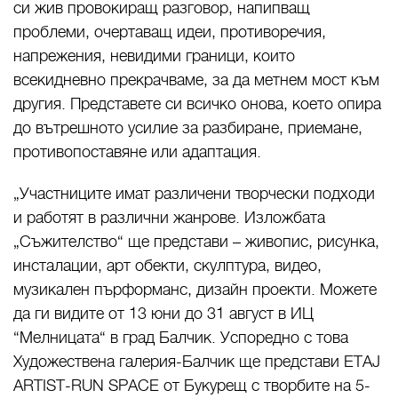
си жив провокиращ разговор, напипващ
проблеми, очертаващ идеи, противоречия,
напрежения, невидими граници, които
всекидневно прекрачваме, за да метнем мост към
другия. Представете си всичко онова, което опира
до вътрешното усилие за разбиране, приемане,
противопоставяне или адаптация.
„Участниците имат различени творчески подходи
и работят в различни жанрове. Изложбата
„Съжителство“ ще представи – живопис, рисунка,
инсталации, арт обекти, скулптура, видео,
музикален пърформанс, дизайн проекти. Можете
да ги видите от 13 юни до 31 август в ИЦ
“Мелницата“ в град Балчик. Успоредно с това
Художествена галерия-Балчик ще представи ETAJ
ARTIST-RUN SPACE от Букурещ с творбите на 5-