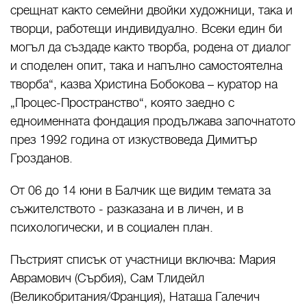
срещнат както семейни двойки художници, така и
творци, работещи индивидуално. Всеки един би
могъл да създаде както творба, родена от диалог
и споделен опит, така и напълно самостоятелна
творба“, казва Христина Бобокова – куратор на
„Процес-Пространство“, която заедно с
едноименната фондация продължава започнатото
през 1992 година от изкуствоведа Димитър
Грозданов.
От 06 до 14 юни в Балчик ще видим темата за
съжителството - разказана и в личен, и в
психологически, и в социален план.
Пъстрият списък от участници включва: Мария
Аврамович (Сърбия), Сам Тлидейл
(Великобритания/Франция), Наташа Галечич