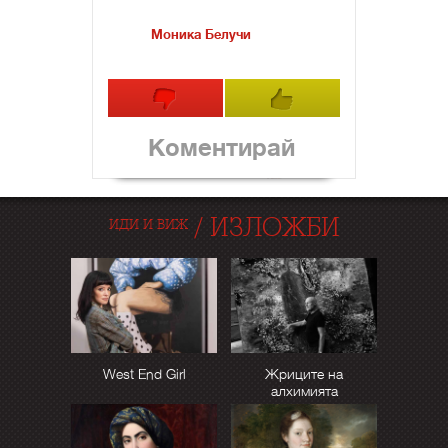
Моника Белучи
Коментирай
/
ИЗЛОЖБИ
ИДИ И ВИЖ
West End Girl
Жриците на
алхимията