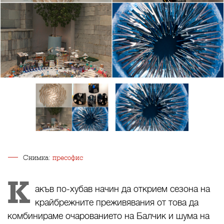
Снимка:
пресофис
К
акъв по-хубав начин да открием сезона на
крайбрежните преживявания от това да
комбинираме очарованието на Балчик и шума на