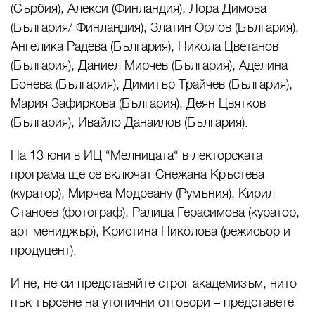
(Сърбия), Алекси (Финландия), Лора Димова
(България/ Финландия), Златин Орлов (България),
Ангелика Радева (България), Никола Цветанов
(България), Даниел Мирчев (България), Аделина
Бонева (България), Димитър Трайчев (България),
Мария Зафиркова (България), Деян Цвятков
(България), Ивайло Данаилов (България).
На 13 юни в ИЦ “Мелницата“ в лекторската
програма ще се включат Снежана Кръстева
(куратор), Мирчеа Модреану (Румъния), Кирил
Станоев (фотограф), Ралица Герасимова (куратор,
арт мениджър), Кристина Николова (режисьор и
продуцент).
И не, не си представяйте строг академизъм, нито
пък търсене на утопични отговори – представете