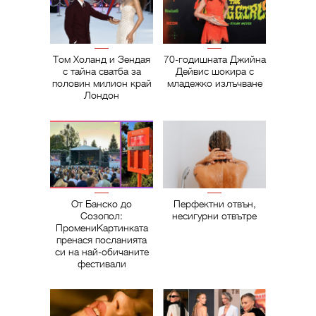
Том Холанд и Зендая
70-годишната Джийна
с тайна сватба за
Дейвис шокира с
половин милион край
младежко излъчване
Лондон
От Банско до
Перфектни отвън,
Созопол:
несигурни отвътре
ПромениКартинката
пренася посланията
си на най-обичаните
фестивали