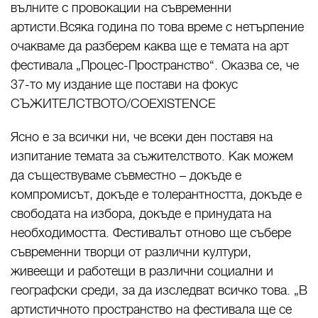
вълните с провокации на съвременни
артисти.Всяка година по това време с нетърпение
очакваме да разберем каква ще е темата на арт
фестивала „Процес-Пространство“. Оказва се, че
37-то му издание ще постави на фокус
СЪЖИТЕЛСТВОТО/COEXISTENCE
Ясно е за всички ни, че всеки ден поставя на
изпитание темата за съжителството. Как можем
да съществуваме съвместно – докъде е
компромисът, докъде е толерантността, докъде е
свободата на избора, докъде е принудата на
необходимостта. Фестивалът отново ще събере
съвременни творци от различни култури,
живеещи и работещи в различни социални и
географски среди, за да изследват всичко това. „В
артистичното пространство на фестивала ще се