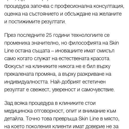
процедура започва с професионална консултация,
оценка на състоянието и обсъждане на желаните
и постижимите резултати.
През последните 25 години технологиите се
промениха значително, но философията на Skin
Line остана същата – иновациите имат смисъл
само когато служат на естествената красота.
Фокусът на клиниките никога не е бил върху
прекалената промяна, а върху разкриване на
индивидуалността. Най-добрият естетичен
резултат е свежест, увереност и самочувствие.
Зад всяка процедура в клиниките стои
медицинска отговорност, опит и внимание към
детайла. Точно това превръща Skin Line в място,
на което поколения клиенти имат доверие не за