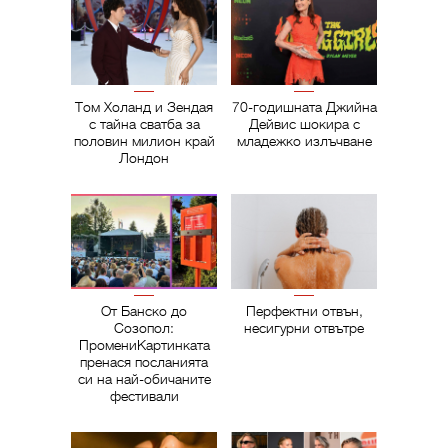
Том Холанд и Зендая
70-годишната Джийна
с тайна сватба за
Дейвис шокира с
половин милион край
младежко излъчване
Лондон
От Банско до
Перфектни отвън,
Созопол:
несигурни отвътре
ПромениКартинката
пренася посланията
си на най-обичаните
фестивали