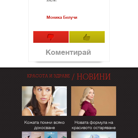
Моника Белучи
Коментирай
/
НОВИНИ
КРАСОТА И ЗДРАВЕ
Кожата помни всяко
Новата формула на
докосване
красивото остаряване