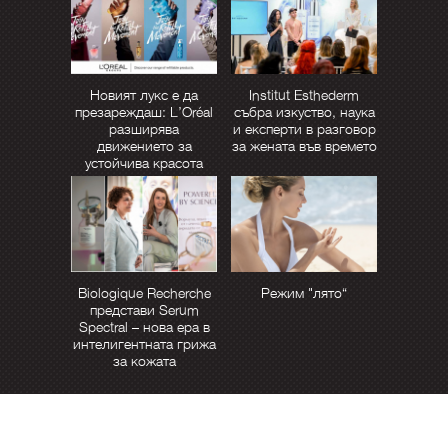
Новият лукс е да
Institut Esthederm
презареждаш: L’Oréal
събра изкуство, наука
разширява
и експерти в разговор
движението за
за жената във времето
устойчива красота
Biologique Recherche
Режим "лято“
представи Serum
Spectral – нова ера в
интелигентната грижа
за кожата