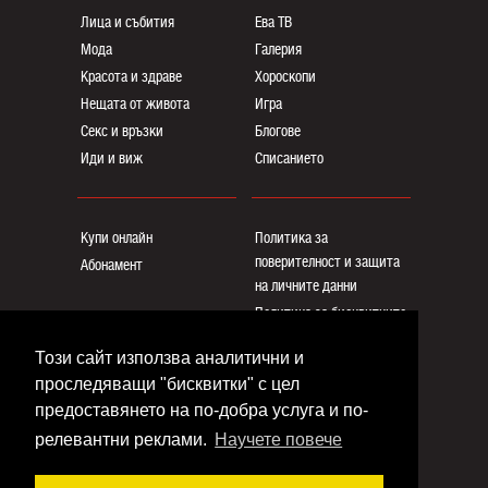
Лица и събития
Ева ТВ
Мода
Галерия
Красота и здраве
Хороскопи
Нещата от живота
Игра
Секс и връзки
Блогoве
Иди и виж
Списанието
Купи онлайн
Политика за
поверителност и защита
Абонамент
на личните данни
Политика за бисквитките
Реклама
Този сайт използва аналитични и
Общи условия
проследяващи "бисквитки" с цел
Контакти
предоставянето на по-добра услуга и по-
релевантни реклами.
Научете повече
Copyright © www.eva.bg