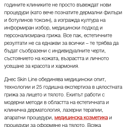
годините клиниките не просто въвеждат нови
процедури (като вече познатите дермални филъри
и ботулинов токсин), а изгражда култура на
информиран избор, медицински подход и
персонализирана грижа. Все пак, естетичните
резултати не са еднакви за всички – те трябва да
бъдат съобразени с индивидуалните черти,
състоянието на кожата, възрастта и личното
усещане за красота и хармония.
Днес Skin Line обединява медицински опит,
технологии и 25 годишна експертиза в цялостната
грижа за лицето и тялото. Екипът работи с
модерни методи в областта на естетичната и
клинична дерматология, лазерни терапии,
апаратни процедури,
медицинска козметика
и
процедури за оформяне на тялото. Всяка