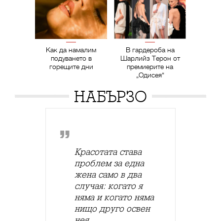
Как да намалим
В гардероба на
подуването в
Шарлийз Терон от
горещите дни
премиерите на
„Одисея“
НАБЪРЗО
Красотата става
проблем за една
жена само в два
случая: когато я
няма и когато няма
нищо друго освен
нея.