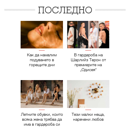
ПОСЛЕДНО
Как да намалим
В гардероба на
подуването в
Шарлийз Терон от
горещите дни
премиерите на
„Одисея“
Летните обувки, които
Тези малки неща,
всяка жена трябва да
наречени любов
има в гардероба си