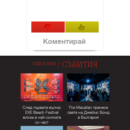
Коментирай
/
СЪБИТИЯ
ИДИ И ВИЖ
След първата вълна:
The Macallan пренесе
EXE Beach Festival
света на Джеймс Бонд
влиза в най-силната
в България
си част