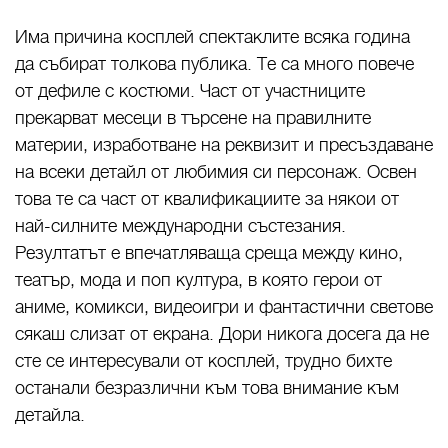
Има причина косплей спектаклите всяка година
да събират толкова публика. Те са много повече
от дефиле с костюми. Част от участниците
прекарват месеци в търсене на правилните
материи, изработване на реквизит и пресъздаване
на всеки детайл от любимия си персонаж. Освен
това те са част от квалификациите за някои от
най-силните международни състезания.
Резултатът е впечатляваща среща между кино,
театър, мода и поп култура, в която герои от
аниме, комикси, видеоигри и фантастични светове
сякаш слизат от екрана. Дори никога досега да не
сте се интересували от косплей, трудно бихте
останали безразлични към това внимание към
детайла.