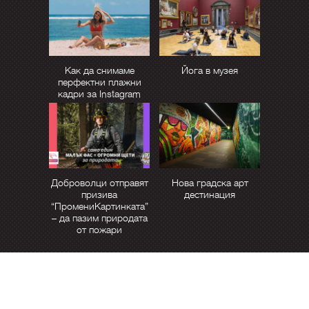
Как да снимаме
Йога в музея
перфектни плажни
кадри за Instagram
Доброволци отправят
Нова градска арт
призива
дестинация
“ПромениКартинката”
– да пазим природата
от пожари