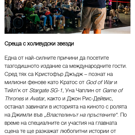
Среща с холивудски звезди
Една от най-силните причини да посетите
тазгодишното издание са международните гости.
Сред тях са Кристофър Джъдж – познат на
милиони фенове като Кратос от
God of War
и
Тийл'к от
Stargate SG-1
, Уна Чаплин от
Game of
Thrones
и
Avatar
, както и Джон Рис-Дейвис,
останал завинаги в историята на киното с ролята
на Джимли във
„Властелинът на пръстените“
. По
време на специалните си участия на главната
сцена те ще разкажат любопитни истории от