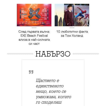
След първата вълна:
10 любопитни факта
EXE Beach Festival
за Том Холанд
влиза в най-силната
си част
НАБЪРЗО
Щастието е
единственото
нещо, което се
умножава, когато
го споделяш