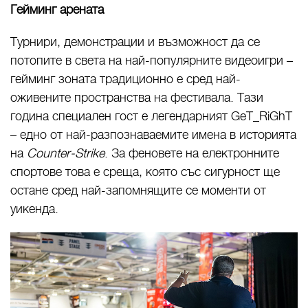
Гейминг арената
Турнири, демонстрации и възможност да се
потопите в света на най-популярните видеоигри –
гейминг зоната традиционно е сред най-
оживените пространства на фестивала. Тази
година специален гост е легендарният GeT_RiGhT
– едно от най-разпознаваемите имена в историята
на
Counter-Strike
. За феновете на електронните
спортове това е среща, която със сигурност ще
остане сред най-запомнящите се моменти от
уикенда.