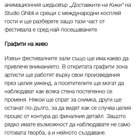
анимационния шедьовър
„Доставките на Кики“
на
Studio Ghibli и срещи с международни косплей
гости и ще разберете защо тази част от
фестивала е сред най-посещаваните.
Графити на живо
Извън фестивалните зали също ще има какво да
привлече вниманието. В откритата графити зона
артисти ще работят върху свои произведения
през целия уикенд, а посетителите ще могат да
наблюдават как всяка стена постепенно се
променя. Някои ще спрат за снимка, други ще
останат по-дълго, за да видят как се случва целия
процес от контура до финалния детайл. Защото
рядко имате възможност да наблюдавате не само
готовата творба, а и нейното създаване.