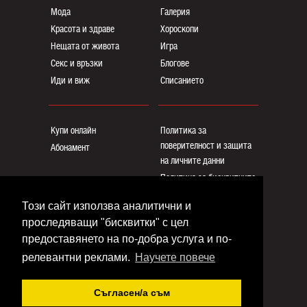
Мода
Галерия
Красота и здраве
Хороскопи
Нещата от живота
Игра
Секс и връзки
Блогoве
Иди и виж
Списанието
Купи онлайн
Политика за
поверителност и защита
Абонамент
на личните данни
Политика за бисквитките
Реклама
Този сайт използва аналитични и
Общи условия
проследяващи "бисквитки" с цел
Контакти
предоставянето на по-добра услуга и по-
релевантни реклами.
Научете повече
Copyright © www.eva.bg
Съгласен/a съм