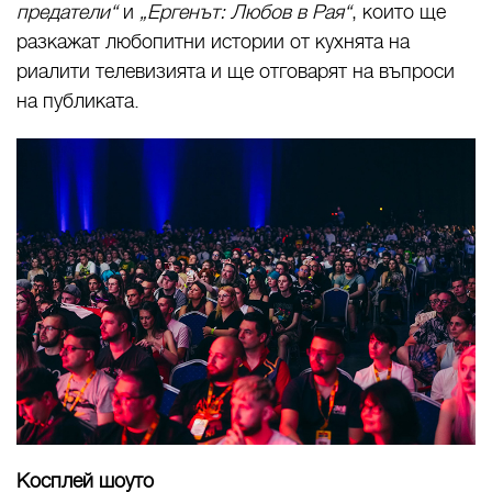
предатели“
и
„Ергенът
: Любов в Рая
“
, които ще
разкажат любопитни истории от кухнята на
риалити телевизията и ще отговарят на въпроси
на публиката.
Косплей шоуто