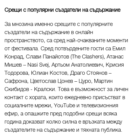
Срещи с популярни
създатели на съдържание
За мнозина именно срещите с популярните
създатели на съдържание в онлайн
пространството, са сред най-очакваните моменти
от фестивала. Сред потвърдените гости са Емил
Конрад, Слави Панайотов (The Clashers), Атанас
Мишев – Nasi Svej, Артьом Анатолиевич, Крисия
Тодорова, Юлиан Костов, Драго Стоянов –
Сафрона, Цветослав Цонев – Цуро, Мартин
Скибидов - Кралски. Това е възможност за личен
контакт с хората, които ежедневно присъстват в
социалните мрежи, YouTube и телевизионния
ефир, а опашките пред подобни срещи всяка
година доказват колко силна е връзката между
създателите на съдържание и тяхната публика.