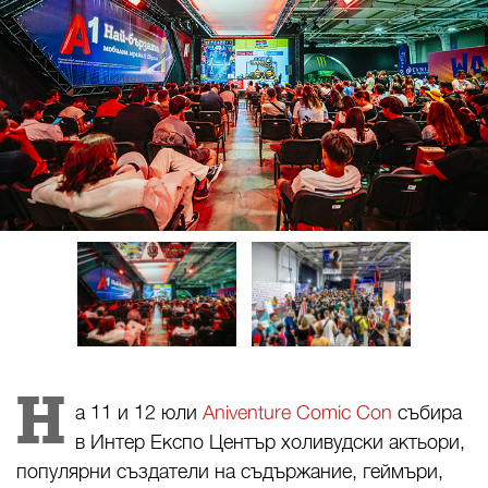
Н
а 11 и 12 юли
Aniventure Comic Con
събира
в Интер Експо Център холивудски актьори,
популярни създатели на съдържание, геймъри,