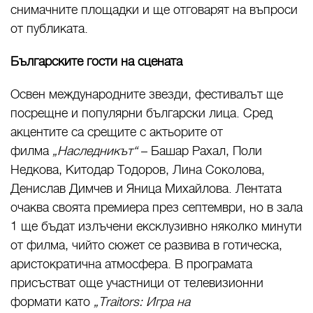
снимачните площадки и ще отговарят на въпроси
от публиката.
Българските гости на сцената
Освен международните звезди, фестивалът ще
посрещне и популярни български лица. Сред
акцентите са срещите с актьорите от
филма
„Наследникът“
– Башар Рахал, Поли
Недкова, Китодар Тодоров, Лина Соколова,
Денислав Димчев и Яница Михайлова. Лентата
очаква своята премиера през септември, но в зала
1 ще бъдат излъчени ексклузивно няколко минути
от филма, чийто сюжет се развива в готическа,
аристократична атмосфера. В програмата
присъстват още участници от телевизионни
формати като
„Traitors: Игра на