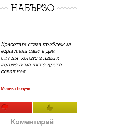
НАБЪРЗО
Красотата става проблем за
една жена само в два
случая: когато я няма и
когато няма нищо друго
освен нея.
Моника Белучи
Коментирай