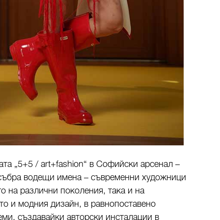
та „5+5 / art+fashion“ в Софийски арсенал –
 събра водещи имена – съвременни художници
о на различни поколения, така и на
то и модния дизайн, в равнопоставено
еми, създавайки авторски инсталации в