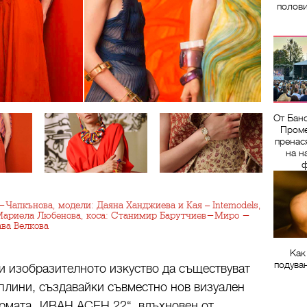
полов
От Бан
Проме
пренас
на н
ф
Чапкънова, модели: Даяна Ханджиева и Кая – Intemodels,
 Мариела Любенова, коса: Станимир Барутчиев-Миро -
ава Велкова
Как
подува
 и изобразителното изкуство да съществуват
плини, създавайки съвместно нов визуален
ормата „ИВАН АСЕН 22“, вдъхновен от