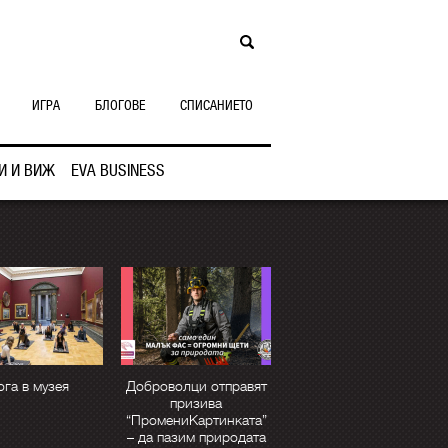
ИГРА
БЛОГОВЕ
СПИСАНИЕТО
И И ВИЖ
EVA BUSINESS
ога в музея
Доброволци отправят
призива
“ПромениКартинката”
– да пазим природата