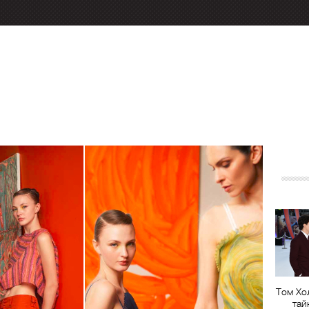
Том Хо
тай