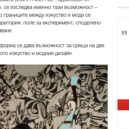
, се изследва именно тази възможност –
о границите между изкуство и мода се
територия: поле за експеримент, споделено
ване.
тформа се дава възможност за среща на две
ото изкуство и модния дизайн.