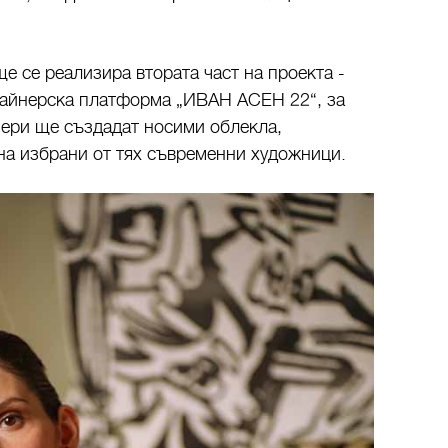
ще се реализира втората част на проекта -
зайнерска платформа „ИВАН АСЕН 22“, за
нери ще създадат носими облекла,
на избрани от тях съвременни художници.