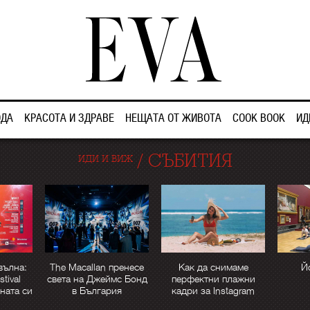
ДА
КРАСОТА И ЗДРАВЕ
НЕЩАТА ОТ ЖИВОТА
COOK BOOK
ИД
/
СЪБИТИЯ
ИДИ И ВИЖ
вълна:
The Macallan пренесе
Как да снимаме
Й
tival
света на Джеймс Бонд
перфектни плажни
ната си
в България
кадри за Instagram