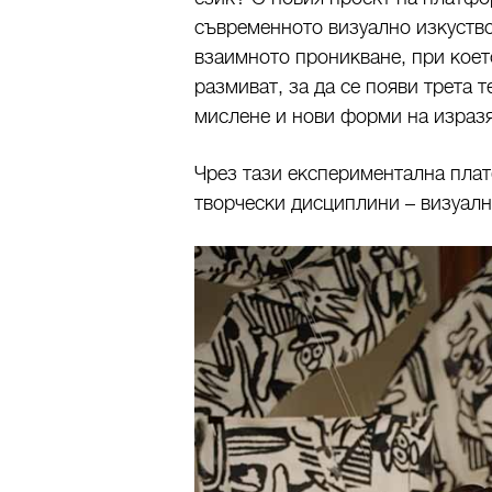
съвременното визуално изкуство
взаимното проникване, при коет
размиват, за да се появи трета 
мислене и нови форми на изразя
Чрез тази експериментална пла
творчески дисциплини – визуалн