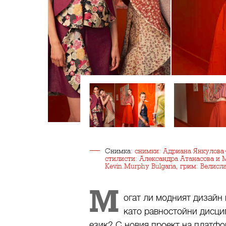
Снимка:
снимки: Адриана Янкулова-
стилисти: Александра Атанасова и
Kevin.Murphy Bulgaria, грим: Велисл
М
огат ли модният дизайн
като равностойни дисци
език? С новия проект на платф