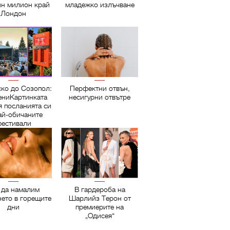
ин милион край
младежко излъчване
Лондон
ско до Созопол:
Перфектни отвън,
ниКартинката
несигурни отвътре
я посланията си
ай-обичаните
естивали
 да намалим
В гардероба на
нето в горещите
Шарлийз Терон от
дни
премиерите на
„Одисея“