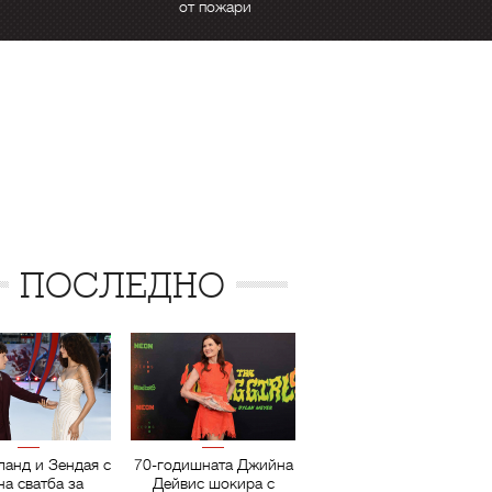
от пожари
ПОСЛЕДНО
ланд и Зендая с
70-годишната Джийна
на сватба за
Дейвис шокира с