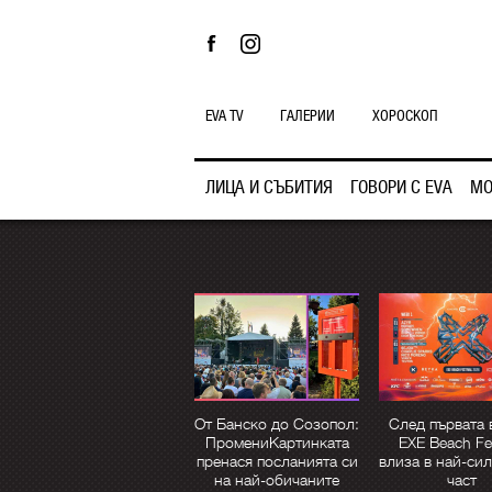
EVA TV
ГАЛЕРИИ
ХОРОСКОП
ЛИЦА И СЪБИТИЯ
ГОВОРИ С EVA
МО
От Банско до Созопол:
След първата 
ПромениКартинката
EXE Beach Fes
пренася посланията си
влиза в най-сил
на най-обичаните
част