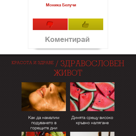
Моника Белучи
Коментирай
/
ЗДРАВОСЛОВЕН
КРАСОТА И ЗДРАВЕ
ЖИВОТ
Как да намалим
Динята срещу високо
подуването в
кръвно налягане
горещите дни