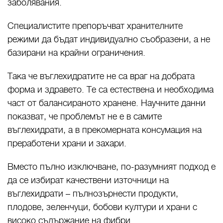
заболявания.
Специалистите препоръчват хранителните
режими да бъдат индивидуално съобразени, а не
базирани на крайни ограничения.
Така че въглехидратите не са враг на добрата
форма и здравето. Те са естествена и необходима
част от балансираното хранене. Научните данни
показват, че проблемът не е в самите
въглехидрати, а в прекомерната консумация на
преработени храни и захари.
Вместо пълно изключване, по-разумният подход е
да се избират качествени източници на
въглехидрати – пълнозърнести продукти,
плодове, зеленчуци, бобови култури и храни с
високо съдържание на фибри.