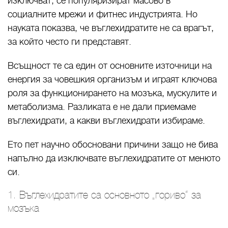
изключват, се популяризират масово в
социалните мрежи и фитнес индустрията. Но
науката показва, че въглехидратите не са врагът,
за който често ги представят.
Всъщност те са един от основните източници на
енергия за човешкия организъм и играят ключова
роля за функционирането на мозъка, мускулите и
метаболизма. Разликата е не дали приемаме
въглехидрати, а какви въглехидрати избираме.
Ето пет научно обосновани причини защо не бива
напълно да изключвате въглехидратите от менюто
си.
1. Въглехидратите са основното „гориво“ за
мозъка