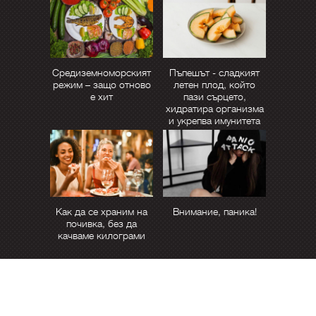
Средиземноморският
Пъпешът - сладкият
режим – защо отново
летен плод, който
е хит
пази сърцето,
хидратира организма
и укрепва имунитета
Как да се храним на
Внимание, паника!
почивка, без да
качваме килограми