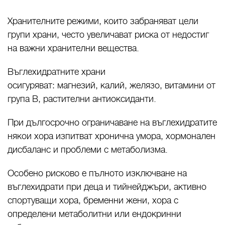
Хранителните режими, които забраняват цели
групи храни, често увеличават риска от недостиг
на важни хранителни вещества.
Въглехидратните храни
осигуряват: магнезий, калий, желязо, витамини от
група B, растителни антиоксиданти.
При дългосрочно ограничаване на въглехидратите
някои хора изпитват хронична умора, хормонален
дисбаланс и проблеми с метаболизма.
Особено рисково е пълното изключване на
въглехидрати при деца и тийнейджъри, активно
спортуващи хора, бременни жени, хора с
определени метаболитни или ендокринни