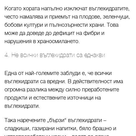
Когато хората напълно изключат въглехидратите,
често намалява и приемът на плодове, зеленчуци,
бобови култури и пълнозърнести храни. Това
може да доведе до дефицит на фибри и
нарушения в храносмилането.
4. Не всички въглехидрати са еднакви
Една от най-големите заблуди е, че всички
въглехидрати са вредни. В действителност има
огромна разлика между силно преработените
продукти и естествените източници на
въглехидрати.
Така наречените „бързи“ въглехидрати –
сладкиши, газирани напитки, бяло брашно и