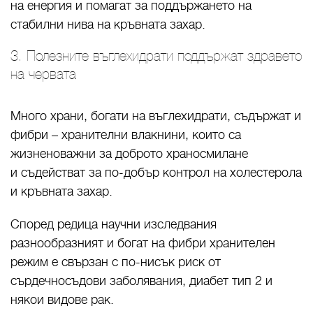
на енергия и помагат за поддържането на
стабилни нива на кръвната захар.
3. Полезните въглехидрати поддържат здравето
на червата
Много храни, богати на въглехидрати, съдържат и
фибри – хранителни влакнини, които са
жизненоважни за доброто храносмилане
и съдействат за по-добър контрол на холестерола
и кръвната захар.
Според редица научни изследвания
разнообразният и богат на фибри хранителен
режим е свързан с по-нисък риск от
сърдечносъдови заболявания, диабет тип 2 и
някои видове рак.