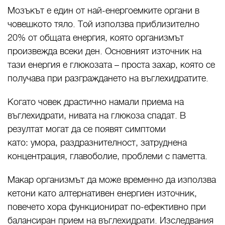
Мозъкът е един от най-енергоемките органи в
човешкото тяло. Той използва приблизително
20% от общата енергия, която организмът
произвежда всеки ден. Основният източник на
тази енергия е глюкозата – проста захар, която се
получава при разграждането на въглехидратите.
Когато човек драстично намали приема на
въглехидрати, нивата на глюкоза спадат. В
резултат могат да се появят симптоми
като: умора, раздразнителност, затруднена
концентрация, главоболие, проблеми с паметта.
Макар организмът да може временно да използва
кетони като алтернативен енергиен източник,
повечето хора функционират по-ефективно при
балансиран прием на въглехидрати. Изследвания