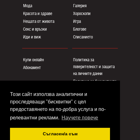
Мода
Галерия
Красота и здраве
Хороскопи
Нещата от живота
Игра
Секс и връзки
Блогoве
Иди и виж
Списанието
Купи онлайн
Политика за
поверителност и защита
Абонамент
на личните данни
Политика за бисквитките
Реклама
Този сайт използва аналитични и
Общи условия
проследяващи "бисквитки" с цел
Контакти
предоставянето на по-добра услуга и по-
релевантни реклами.
Научете повече
Copyright © www.eva.bg
Съгласен/a съм