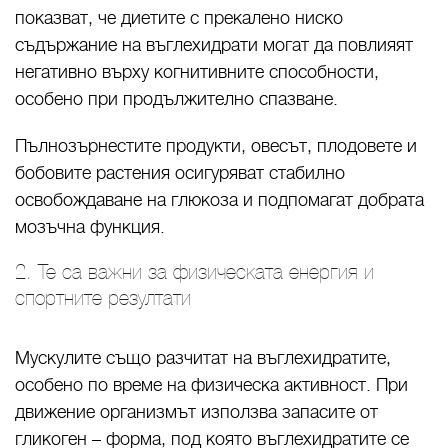
показват, че диетите с прекалено ниско
съдържание на въглехидрати могат да повлияят
негативно върху когнитивните способности,
особено при продължително спазване.
Пълнозърнестите продукти, овесът, плодовете и
бобовите растения осигуряват стабилно
освобождаване на глюкоза и подпомагат добрата
мозъчна функция.
2. Те са важни за физическата енергия и
спортните резултати
Мускулите също разчитат на въглехидратите,
особено по време на физическа активност. При
движение организмът използва запасите от
гликоген – форма, под която въглехидратите се