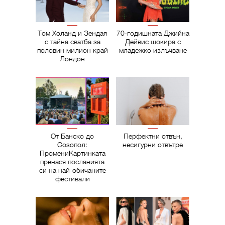
Том Холанд и Зендая
70-годишната Джийна
с тайна сватба за
Дейвис шокира с
половин милион край
младежко излъчване
Лондон
От Банско до
Перфектни отвън,
Созопол:
несигурни отвътре
ПромениКартинката
пренася посланията
си на най-обичаните
фестивали