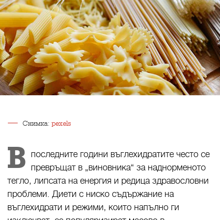
Снимка:
pexels
В
последните години въглехидратите често се
превръщат в „виновника“ за наднорменото
тегло, липсата на енергия и редица здравословни
проблеми. Диети с ниско съдържание на
въглехидрати и режими, които напълно ги