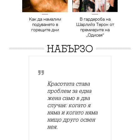
Как да намалим
В гардероба на
подуването в
Шарлийз Терон от
горещите дни
премиерите на
„Одисея“
НАБЪРЗО
Красотата става
проблем за една
жена само в два
случая: когато я
няма и когато няма
нищо друго освен
нея.