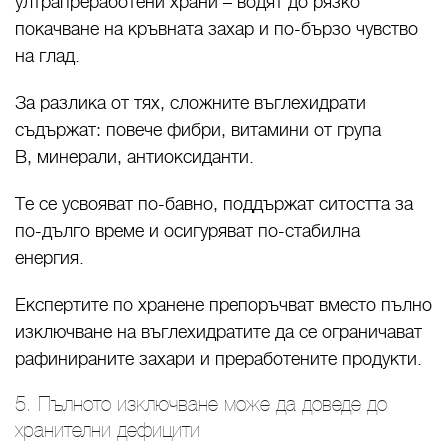
ултрапреработени храни – водят до рязко
покачване на кръвната захар и по-бързо чувство
на глад.
За разлика от тях, сложните въглехидрати
съдържат: повече фибри, витамини от група
B, минерали, антиоксиданти.
Те се усвояват по-бавно, поддържат ситостта за
по-дълго време и осигуряват по-стабилна
енергия.
Експертите по хранене препоръчват вместо пълно
изключване на въглехидратите да се ограничават
рафинираните захари и преработените продукти.
5. Пълното изключване може да доведе до
хранителни дефицити