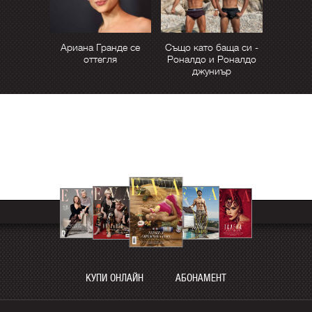
Ариана Гранде се
Също като баща си -
оттегля
Роналдо и Роналдо
джуниър
КУПИ ОНЛАЙН
АБОНАМЕНТ