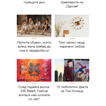
горещите дни
премиерите на
„Одисея“
Летните обувки, които
Тези малки неща,
всяка жена трябва да
наречени любов
има в гардероба си
След първата вълна:
10 любопитни факта
EXE Beach Festival
за Том Холанд
влиза в най-силната
си част