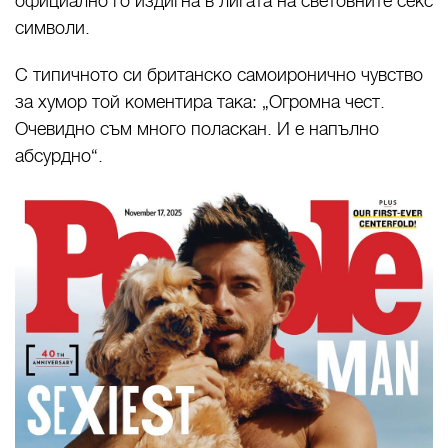
официално го издигна в лигата на световните секс
символи.
С типичното си британско самоиронично чувство
за хумор той коментира така: „Огромна чест.
Очевидно съм много поласкан. И е напълно
абсурдно“.