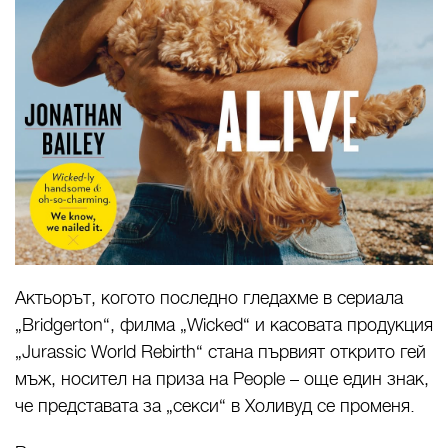
Актьорът, когото последно гледахме в сериала
„Bridgerton“, филма „Wicked“ и касовата продукция
„Jurassic World Rebirth“ стана първият открито гей
мъж, носител на приза на People – още един знак,
че представата за „секси“ в Холивуд се променя.