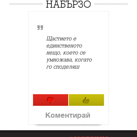
НАБЪРЗО
Щастието е
единственото
нещо, което се
умножава, когато
го споделяш
Коментирай