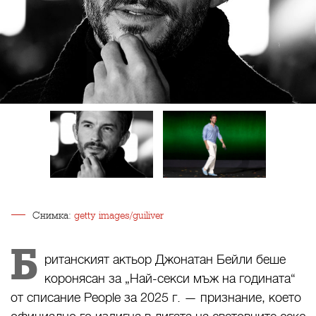
Снимка:
getty images/guiliver
Б
ританският актьор Джонатан Бейли беше
коронясан за „Най-секси мъж на годината“
от списание People за 2025 г. — признание, което