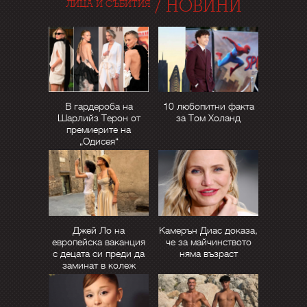
/
НОВИНИ
ЛИЦА И СЪБИТИЯ
В гардероба на
10 любопитни факта
Шарлийз Терон от
за Том Холанд
премиерите на
„Одисея“
Джей Ло на
Камерън Диас доказа,
европейска ваканция
че за майчинството
с децата си преди да
няма възраст
заминат в колеж