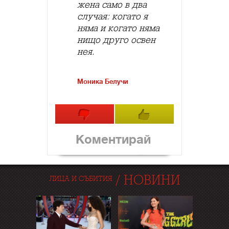
жена само в два
случая: когато я
няма и когато няма
нищо друго освен
нея.
Моника Белучи
Коментирай
/
НОВИНИ
ЛИЦА И СЪБИТИЯ