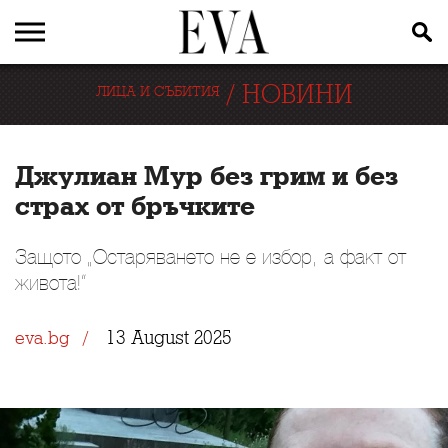
/
НОВИНИ
ЛИЦА И СЪБИТИЯ
Джулиан Мур без грим и без
страх от бръчките
Защото „Остаряването не е избор, а факт от
живота!“
13 August 2025
eva.bg