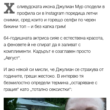
Х
оливудската икона Джулиан Мур сподели в
профила си в Instagram поредица летни
снимки, сред които и горещо селфи по черен
бикини топ – и без капка грим!
64-годишната актриса сияе с естествена красота,
а феновете ѝ не спират да я заливат с
комплименти. Кадърът е озаглавен просто
„Август“.
И ако някой си мисли, че Джулиан се страхува от
годините, греши жестоко. В интервю тя
безмилостно определи термина „остаряване с
грация“ като „тотално сексистки“: