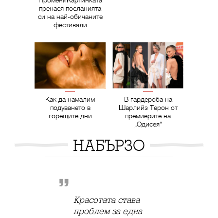
пренася посланията
си на най-обичаните
фестивали
Как да намалим
В гардероба на
подуването в
Шарлийз Терон от
горещите дни
премиерите на
„Одисея“
НАБЪРЗО
Красотата става
проблем за една