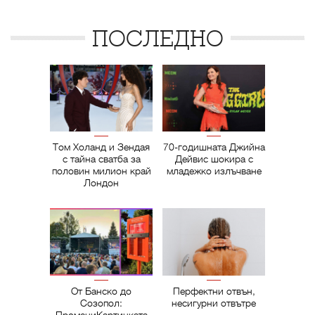
ПОСЛЕДНО
Том Холанд и Зендая
70-годишната Джийна
с тайна сватба за
Дейвис шокира с
половин милион край
младежко излъчване
Лондон
От Банско до
Перфектни отвън,
Созопол:
несигурни отвътре
ПромениКартинката