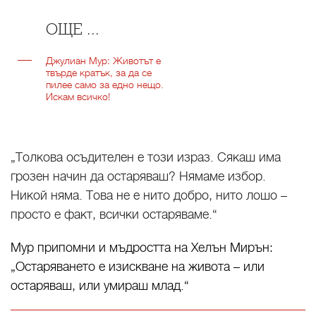
ОЩЕ ...
Джулиан Мур: Животът е
твърде кратък, за да се
пилее само за едно нещо.
Искам всичко!
„Толкова осъдителен е този израз. Сякаш има
грозен начин да остаряваш? Нямаме избор.
Никой няма. Това не е нито добро, нито лошо –
просто е факт, всички остаряваме.“
Мур припомни и мъдростта на Хелън Мирън:
„Остаряването е изискване на живота – или
остаряваш, или умираш млад.“