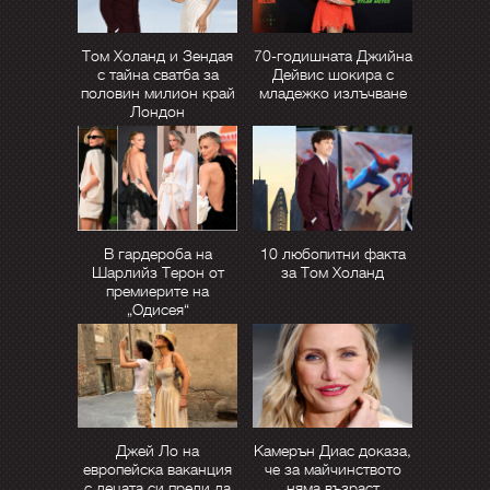
Том Холанд и Зендая
70-годишната Джийна
с тайна сватба за
Дейвис шокира с
половин милион край
младежко излъчване
Лондон
В гардероба на
10 любопитни факта
Шарлийз Терон от
за Том Холанд
премиерите на
„Одисея“
Джей Ло на
Камерън Диас доказа,
европейска ваканция
че за майчинството
с децата си преди да
няма възраст