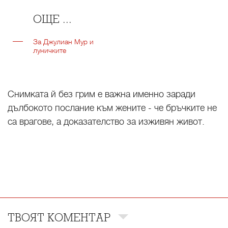
ОЩЕ ...
За Джулиан Мур и
луничките
Снимката й без грим е важна именно заради
дълбокото послание към жените - че бръчките не
са врагове, а доказателство за изживян живот.
ТВОЯТ КОМЕНТАР