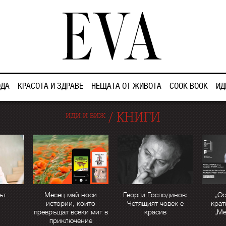
ДА
КРАСОТА И ЗДРАВЕ
НЕЩАТА ОТ ЖИВОТА
COOK BOOK
ИД
/
КНИГИ
ИДИ И ВИЖ
ът
Месец май носи
Георги Господинов:
„Ос
истории, които
Четящият човек е
крат
превръщат всеки миг в
красив
„М
приключение