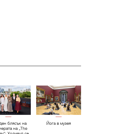
ден блясък на
Йога в музея
иерата на „The
ey“: Холивуд се