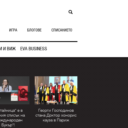
ИГРА
БЛОГОВЕ
СПИСАНИЕТО
И И ВИЖ
EVA BUSINESS
тайница“ е в
Георги Господинов
кия списък на
стана Доктор хонорис
еждународен
кауза в Париж
Букър“!