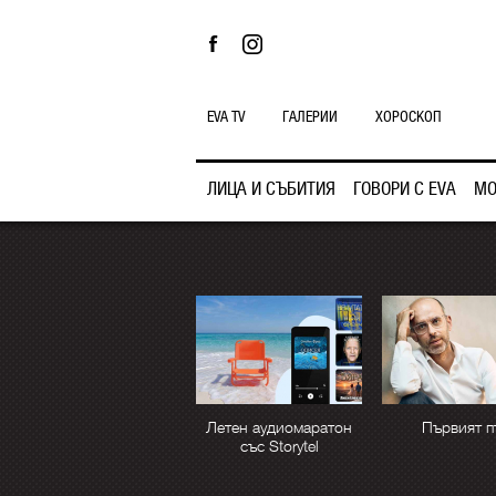
EVA TV
ГАЛЕРИИ
ХОРОСКОП
ЛИЦА И СЪБИТИЯ
ГОВОРИ С EVA
МО
Летен аудиомаратон
Първият п
със Storytel