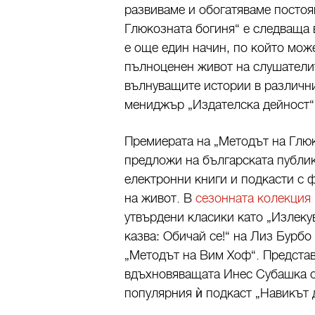
развиваме и обогатяваме постоя
Глюкозната богиня“ е следваща в
е още един начин, по който мож
пълноценен живот на слушателит
вълнуващите истории в различни
мениджър „Издателска дейност“ н
Премиерата на „Методът на Глюк
предложи на българската публик
електронни книги и подкасти с ф
на живот. В
сезонната колекция
утвърдени класики като „Излекув
казва: Обичай се!“ на Лиз Бурб
„Методът на Вим Хоф“. Представ
вдъхновяващата Инес Субашка с 
популярния ѝ подкаст „Навикът д