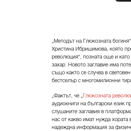
„Методът на Глюкозната богиня“ 
Христина Ибришимова, която пр
революция“, позната още и като
захар. Новото заглавие има пот
също както се случва в светове
бестселър с многомилионни тир
„Фактът, че „
Глюкозната револю
аудиокниги на български език пр
слушаните заглавия в платформат
нас от какво имат нужда хората
надеждна информация за физиче