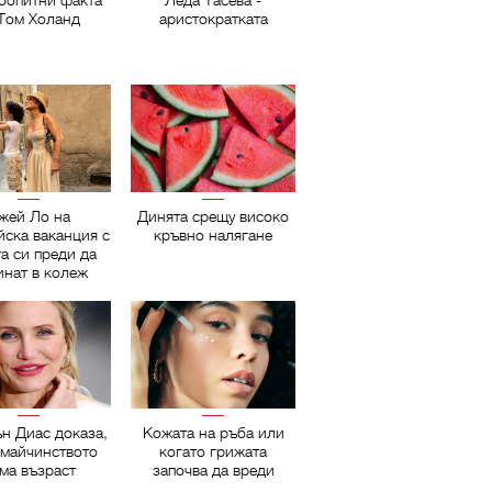
бопитни факта
Леда Тасева -
 Том Холанд
аристократката
жей Ло на
Динята срещу високо
йска ваканция с
кръвно налягане
а си преди да
инат в колеж
н Диас доказа,
Кожата на ръба или
 майчинството
когато грижата
ма възраст
започва да вреди