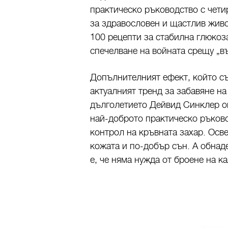
практическо ръководство с чет
за здравословен и щастлив живо
100 рецепти за стабилна глюкоз
спечелване на войната срещу „въ
Допълнителният ефект, който съ
актуалният тренд за забавяне на
дълголетието Дейвид Синклер о
най-доброто практическо ръково
контрол на кръвната захар. Осве
кожата и по-добър сън. А обнад
е, че няма нужда от броене на ка