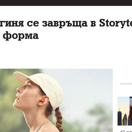
иня се завръща в Storyte
п форма