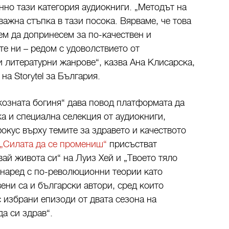
нно тази категория аудиокниги. „Методът на
ажна стъпка в тази посока. Вярваме, че това
ем да допринесем за по-качествен и
е ни – редом с удоволствието от
 литературни жанрове“, казва Ана Клисарска,
а Storytel за България.
озната богиня“ дава повод платформата да
а и специална селекция от аудиокниги,
окус върху темите за здравето и качеството
 „Силата да се промениш“
присъстват
ай живота си“ на Луиз Хей и „Твоето тяло
о наред с по-революционни теории като
ени са и български автори, сред които
избрани епизоди от двата сезона на
а си здрав“.