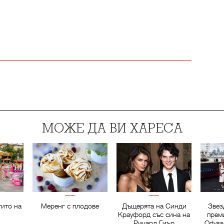
МОЖЕ ДА ВИ ХАРЕСА
тито на
Меренг с плодове
Дъщерята на Синди
Звез
Крауфорд със сина на
прем
Ричард Гиър
Odyss