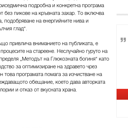
ириседмична подробна и конкретна програма
т без пикове на кръвната захар. То включва
а, подобряване на енергийните нива и
лчия глад“.
що привлича вниманието на публиката, е
 процесите на стареене. Неслучайно гуруто на
пределя „Методът на Глюкозната богиня“ като
дство за оптимизиране на здравето чрез
н това програмата помага за изчистване на
еждаващото обещание, което дава авторката
лории и отказ от вкусната храна.