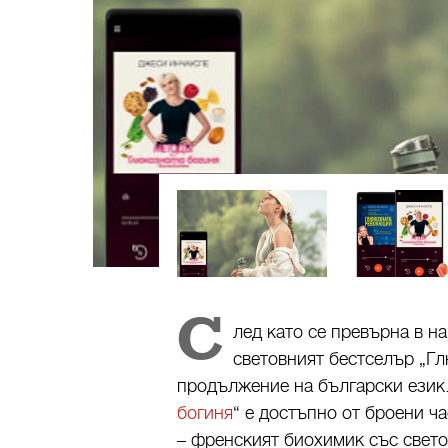
С
лед като се превърна в на
световният бестселър „Гл
продължение на български език.
богиня
“ е достъпно от броени ча
– френският биохимик със свето