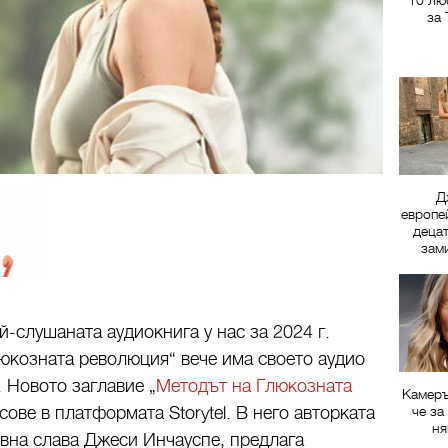
10 лю
за
Д
европе
децат
зам
й-слушаната аудиокнига у нас за 2024 г.
юкозната революция“ вече има своето аудио
 Новото заглавие „
Методът на Глюкозната
Камеръ
сове в платформата Storytel. В него авторката
че за
ня
вна слава Джеси Инчауспе, предлага