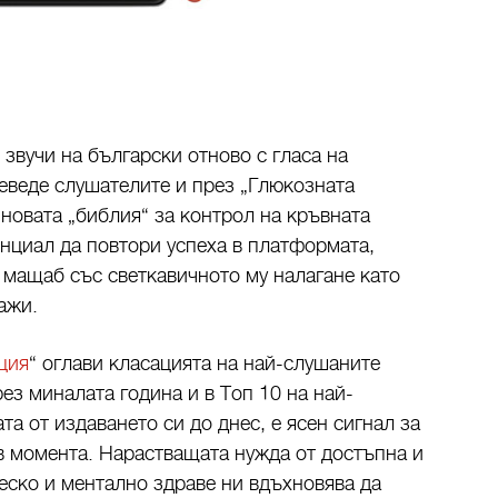
звучи на български отново с гласа на
еведе слушателите и през „Глюкозната
 новата „библия“ за контрол на кръвната
енциал да повтори успеха в платформата,
н мащаб със светкавичното му налагане като
ажи.
ция
“ оглави класацията на най-слушаните
ез миналата година и в Топ 10 на най-
а от издаването си до днес, е ясен сигнал за
 в момента. Нарастващата нужда от достъпна и
ско и ментално здраве ни вдъхновява да