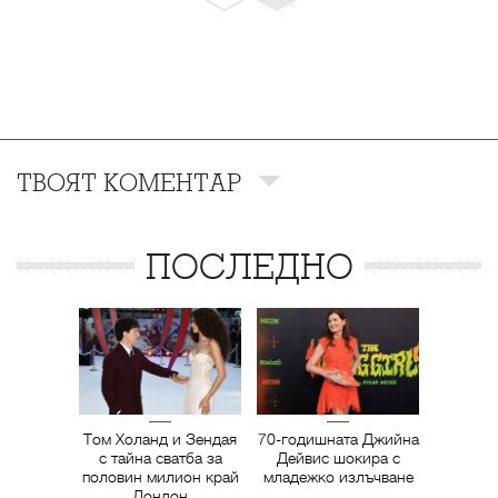
ТВОЯТ КОМЕНТАР
ПОСЛЕДНО
Том Холанд и Зендая
70-годишната Джийна
с тайна сватба за
Дейвис шокира с
половин милион край
младежко излъчване
Лондон