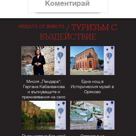
Коментирай
/
ТУРИЗЪМ С
НЕЩАТА ОТ ЖИВОТА
ВЪЗДЕЙСТВИЕ
Мисия „Пендара“:
Една нощ в
Гергана Кабаиванова
Историческия музей в
и вълнуващите и
Оряхово
преживявания на село