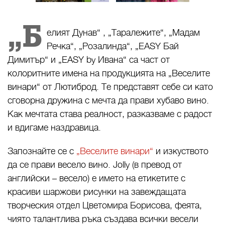
„Б
елият Дунав“ , „Таралежите“, „Мадам
Речка“, „Розалинда“, „EASY Бай
Димитър“ и „EASY by Ивана“ са част от
колоритните имена на продукцията на „Веселите
винари“ от Лютиброд. Те представят себе си като
сговорна дружина с мечта да прави хубаво вино.
Как мечтата става реалност, разказваме с радост
и вдигаме наздравица.
Запознайте се с
„Веселите винари“
и изкуството
да се прави весело вино. Jolly (в превод от
английски – весело) е името на етикетите с
красиви шаржови рисунки на завеждащата
творческия отдел Цветомира Борисова, феята,
чиято талантлива ръка създава всички весели