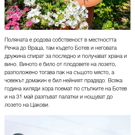
Поляната е родова собственост в местността
Речка до Враца, там където Ботев и неговата
дружина спират за последно и получават храна и
вино. Виното е било от плодовете на лозето,
разположено тогава пак на същото място, a
човекът домакин е бил нейният прадядо. Всяка
година хиляди хора поемат по стъпките на Ботев
и на 31 май разпъват палатки и нощуват до
лозето на Цaкови.