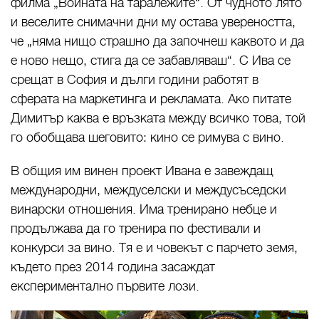
филма „Войната на таралежите“. От чудното лято
и веселите снимачни дни му остава увереността,
че „няма нищо страшно да започнеш каквото и да
е ново нещо, стига да се забавляваш“. С Ива се
срещат в София и дълги години работят в
сферата на маркетинга и рекламата. Ако питате
Димитър каква е връзката между всичко това, той
го обобщава шеговито: кино се римува с вино.
В общия им винен проект Ивана е завеждащ
международни, междуселски и междусъседски
винарски отношения. Има тренирано небце и
продължава да го тренира по фестивали и
конкурси за вино. Тя е и човекът с парчето земя,
където през 2014 година засаждат
експериментално първите лози.