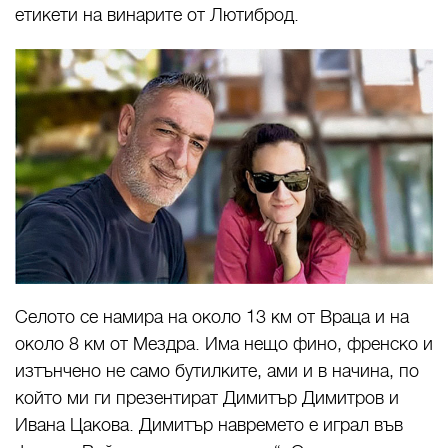
етикети на винарите от Лютиброд.
Селото се намира на около 13 км от Враца и на
около 8 км от Мездра. Има нещо фино, френско и
изтънчено не само бутилките, ами и в начина, по
който ми ги презентират Димитър Димитров и
Ивана Цaкова. Димитър навремето е играл във