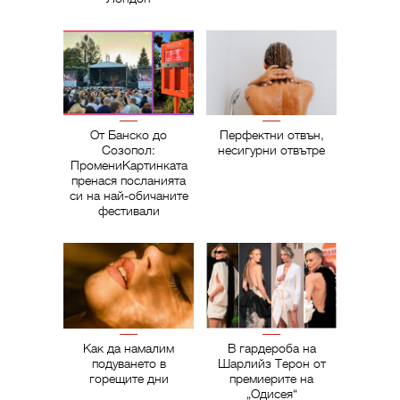
От Банско до
Перфектни отвън,
Созопол:
несигурни отвътре
ПромениКартинката
пренася посланията
си на най-обичаните
фестивали
Как да намалим
В гардероба на
подуването в
Шарлийз Терон от
горещите дни
премиерите на
„Одисея“