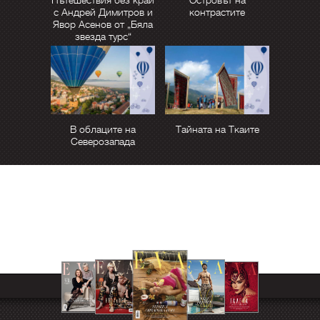
Пътешествия без край
Островът на
с Андрей Димитров и
контрастите
Явор Асенов от „Бяла
звезда турс“
В облаците на
Тайната на Ткаите
Северозапада