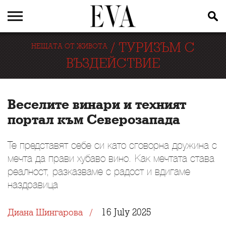
/
ТУРИЗЪМ С
НЕЩАТА ОТ ЖИВОТА
ВЪЗДЕЙСТВИЕ
Веселите винари и техният
портал към Северозапада
Те представят себе си като сговорна дружина с
мечта да прави хубаво вино. Как мечтата става
реалност, разказваме с радост и вдигаме
наздравица
16 July 2025
Диана Шингарова