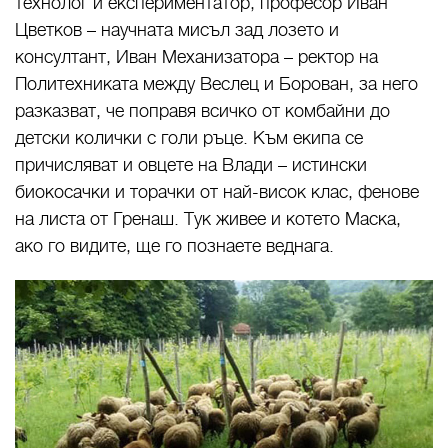
технолог и експериментатор, професор Иван
Цветков – научната мисъл зад лозето и
консултант, Иван Механизатора – ректор на
Политехниката между Веслец и Борован, за него
разказват, че поправя всичко от комбайни до
детски колички с голи ръце. Към екипа се
причисляват и овцете на Влади – истински
биокосачки и торачки от най-висок клас, фенове
на листа от Гренаш. Тук живее и котето Маска,
ако го видите, ще го познаете веднага.