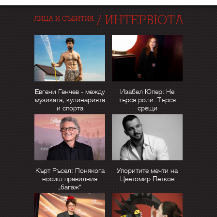
/
ИНТЕРВЮТА
ЛИЦА И СЪБИТИЯ
Евгени Генчев - между
Изабел Юпер: Не
музиката, кулинарията
търся роли. Търся
и спорта
срещи
Кърт Ръсел: Понякога
Упоритите мечти на
носиш правилния
Цветомир Петков
„багаж“