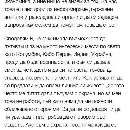
икономика, а ние нищо не знаем за тях. За нас
това е шанс дори да информираме държавни
агенции и разследващи органи и да си зададем
въпроса как можем да помогнем това да спре.“
Споделям ѝ, че съм имала възможност да
пътувам и аз на много интересни места по света
като Колумбия, Кабо Верде, Индия, Украйна,
преди да бъде военна зона, и съм си давала
сметка, че където и да си по света, трябва да
спазваш правилата на местните. Как успява тя да
се предпази и да опази личния си живот? „Хората
често ме питат дали пътувам с охрана, но за мен
това не работи, тъй като няма да ми позволи
сближаване с героя ми. За да ни се доверят и да
ни уважават, ние трябва да отговорим със
същото. Ако съм с охрана, това няма как да се