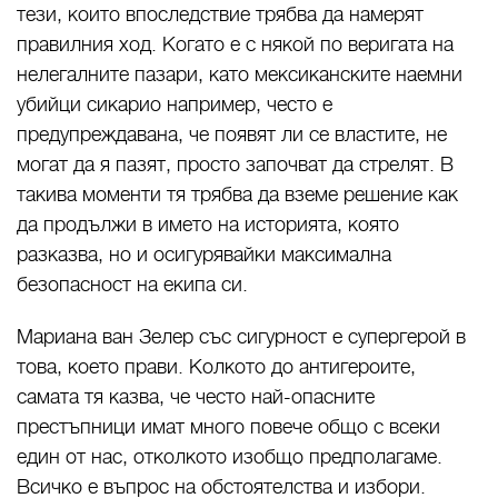
тези, които впоследствие трябва да намерят
правилния ход. Когато е с някой по веригата на
нелегалните пазари, като мексиканските наемни
убийци сикарио например, често е
предупреждавана, че появят ли се властите, не
могат да я пазят, просто започват да стрелят. В
такива моменти тя трябва да вземе решение как
да продължи в името на историята, която
разказва, но и осигурявайки максимална
безопасност на екипа си.
Мариана ван Зелер със сигурност е супергерой в
това, което прави. Колкото до антигероите,
самата тя казва, че често най-опасните
престъпници имат много повече общо с всеки
един от нас, отколкото изобщо предполагаме.
Всичко е въпрос на обстоятелства и избори.