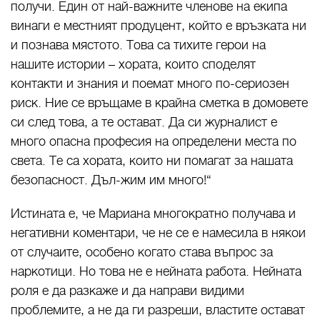
получи. Един от най-важните членове на екипа
винаги е местният продуцент, който е връзката ни
и познава мястото. Това са тихите герои на
нашите истории – хората, които споделят
контакти и знания и поемат много по-сериозен
риск. Ние се връщаме в крайна сметка в домовете
си след това, а те остават. Да си журналист е
много опасна професия на определени места по
света. Те са хората, които ни помагат за нашата
безопасност. Дъл-жим им много!“
Истината е, че Мариана многократно получава и
негативни коментари, че не се е намесила в някои
от случаите, особено когато става въпрос за
наркотици. Но това не е нейната работа. Нейната
роля е да разкаже и да направи видими
проблемите, а не да ги разреши, властите остават