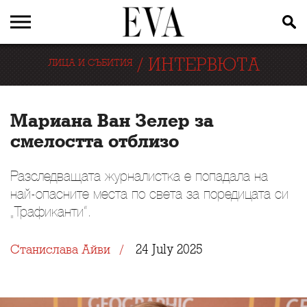
/
ИНТЕРВЮТА
ЛИЦА И СЪБИТИЯ
Мариана Ван Зелер за
смелостта отблизо
Разследващата журналистка е попадала на
най-опасните места по света за поредицата си
„Трафиканти“.
24 July 2025
Станислава Айви