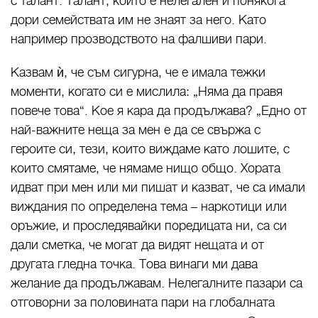
с талант. Талант, който е нелегален и понякога
дори семействата им не знаят за него. Като
например прозводството на фалшиви пари.
Казвам ѝ, че съм сигурна, че е имала тежки
моменти, когато си е мислила: „Няма да правя
повече това“. Кое я кара да продължава? „Едно от
най-важните неща за мен е да се свържа с
героите си, тези, които виждаме като лошите, с
които смятаме, че нямаме нищо общо. Хората
идват при мен или ми пишат и казват, че са имали
виждания по определена тема – наркотици или
оръжие, и проследявайки поредицата ни, са си
дали сметка, че могат да видят нещата и от
другата гледна точка. Това винаги ми дава
желание да продължавам. Нелегалните пазари са
отговорни за половината пари на глобалната