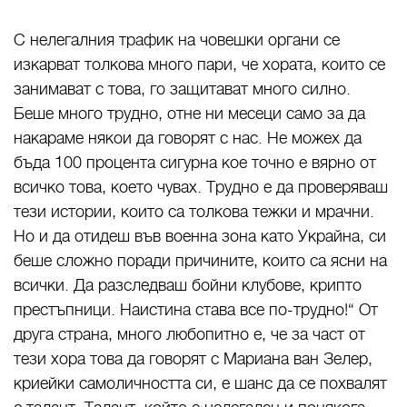
С нелегалния трафик на човешки органи се
изкарват толкова много пари, че хората, които се
занимават с това, го защитават много силно.
Беше много трудно, отне ни месеци само за да
накараме някои да говорят с нас. Не можех да
бъда 100 процента сигурна кое точно е вярно от
всичко това, което чувах. Трудно е да проверяваш
тези истории, които са толкова тежки и мрачни.
Но и да отидеш във военна зона като Украйна, си
беше сложно поради причините, които са ясни на
всички. Да разследваш бойни клубове, крипто
престъпници. Наистина става все по-трудно!“ От
друга страна, много любопитно е, че за част от
тези хора това да говорят с Мариана ван Зелер,
криейки самоличността си, е шанс да се похвалят