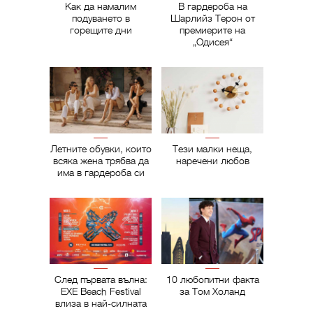
Как да намалим
В гардероба на
подуването в
Шарлийз Терон от
горещите дни
премиерите на
„Одисея“
Летните обувки, които
Тези малки неща,
всяка жена трябва да
наречени любов
има в гардероба си
След първата вълна:
10 любопитни факта
EXE Beach Festival
за Том Холанд
влиза в най-силната