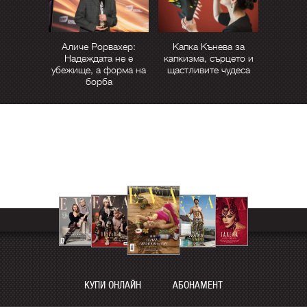
Аличе Рорвахер:
Капка Кънева за
Надеждата не е
капкизма, сърцето и
убежище, а форма на
щастливите чудеса
борба
КУПИ ОНЛАЙН
АБОНАМЕНТ