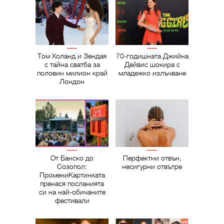
Том Холанд и Зендая
70-годишната Джийна
с тайна сватба за
Дейвис шокира с
половин милион край
младежко излъчване
Лондон
От Банско до
Перфектни отвън,
Созопол:
несигурни отвътре
ПромениКартинката
пренася посланията
си на най-обичаните
фестивали