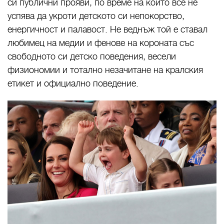
си публични прояви, по време на които все не
успява да укроти детското си непокорство,
енергичност и палавост. Не веднъж той е ставал
любимец на медии и фенове на короната със
свободното си детско поведения, весели
физиономии и тотално незачитане на кралския
етикет и официално поведение.