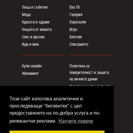
Лица и събития
Ева ТВ
Мода
Галерия
Красота и здраве
Хороскопи
Нещата от живота
Игра
Секс и връзки
Блогoве
Иди и виж
Списанието
Купи онлайн
Политика за
поверителност и защита
Абонамент
на личните данни
Политика за бисквитките
Реклама
Този сайт използва аналитични и
Общи условия
проследяващи "бисквитки" с цел
Контакти
предоставянето на по-добра услуга и по-
релевантни реклами.
Научете повече
Copyright © www.eva.bg