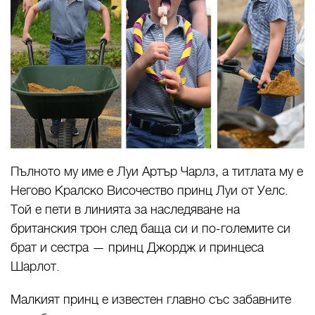
Пълното му име е Луи Артър Чарлз, а титлата му е
Негово Кралско Височество принц Луи от Уелс.
Той е пети в линията за наследяване на
британския трон след баща си и по-големите си
брат и сестра — принц Джордж и принцеса
Шарлот.
Малкият принц е известен главно със забавните