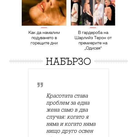
Как да намалим
В гардероба на
подуването в
Шарлийз Терон от
горещите дни
премиерите на
„Одисея“
НАБЪРЗО
Красотата става
проблем за една
жена само в два
случая: когато я
няма и когато няма
нищо друго освен