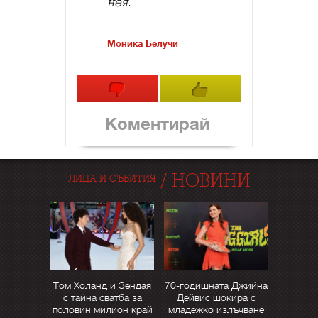
нея.
Моника Белучи
Коментирай
/
НОВИНИ
ЛИЦА И СЪБИТИЯ
Том Холанд и Зендая
70-годишната Джийна
с тайна сватба за
Дейвис шокира с
половин милион край
младежко излъчване