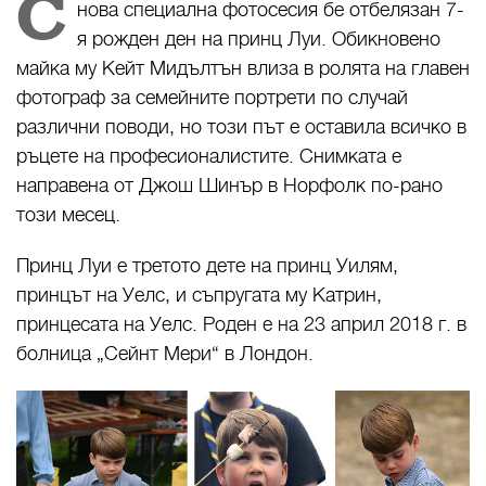
С
нова специална фотосесия бе отбелязан 7-
я рожден ден на принц Луи. Обикновено
майка му Кейт Мидълтън влиза в ролята на главен
фотограф за семейните портрети по случай
различни поводи, но този път е оставила всичко в
ръцете на професионалистите. Снимката е
направена от Джош Шинър в Норфолк по-рано
този месец.
Принц Луи е третото дете на принц Уилям,
принцът на Уелс, и съпругата му Катрин,
принцесата на Уелс. Роден е на 23 април 2018 г. в
болница „Сейнт Мери“ в Лондон.