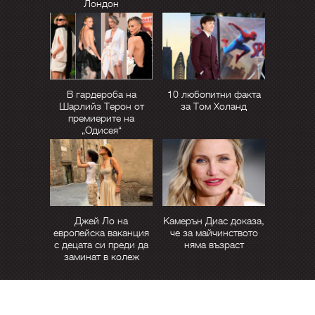
Лондон
В гардероба на
10 любопитни факта
Шарлийз Терон от
за Том Холанд
премиерите на
„Одисея“
Джей Ло на
Камерън Диас доказа,
европейска ваканция
че за майчинството
с децата си преди да
няма възраст
заминат в колеж