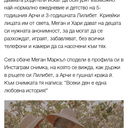
двамата родители искат да осигурят възможно
най-нормално ежедневие и детство на 5-
годишния Арчи и 3-годишната Лилибет. Криейки
лицата им от света, Меган и Хари дават на децата
си нужната анонимност, за да могат да се
разхождат, играят, забавляват, без всички
телефони и камери да са насочени към тях.
Сега обаче Меган Маркъл сподели в профила си в
Инстаграм снимка, на която се вижда, как държи
в ръцете си Лилибет, а Арчи е гушнал крака й.
Към снимката тя написа: "Всеки ден е една
любовна история!"