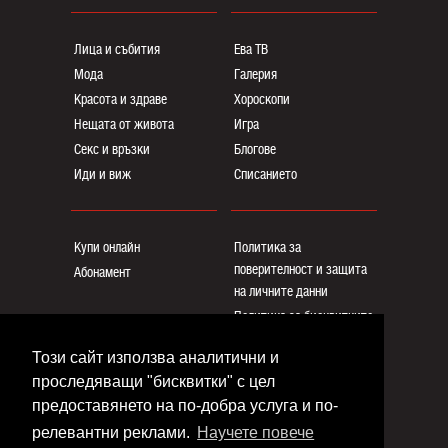
Лица и събития
Ева ТВ
Мода
Галерия
Красота и здраве
Хороскопи
Нещата от живота
Игра
Секс и връзки
Блогoве
Иди и виж
Списанието
Купи онлайн
Политика за
поверителност и защита
Абонамент
на личните данни
Политика за бисквитките
Реклама
Този сайт използва аналитични и
Общи условия
проследяващи "бисквитки" с цел
Контакти
предоставянето на по-добра услуга и по-
релевантни реклами.
Научете повече