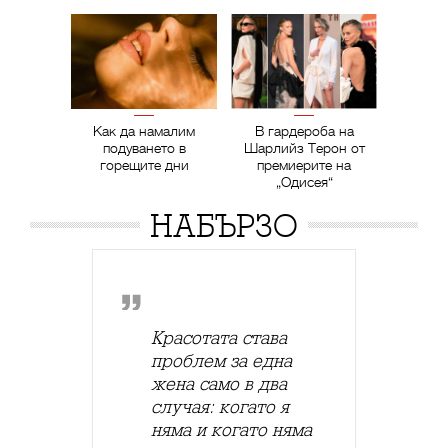
Как да намалим
В гардероба на
подуването в
Шарлийз Терон от
горещите дни
премиерите на
„Одисея“
НАБЪРЗО
Красотата става
проблем за една
жена само в два
случая: когато я
няма и когато няма