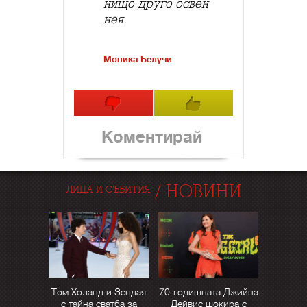
нищо друго освен
нея.
Моника Белучи
Коментирай
/
НОВИНИ
ЛИЦА И СЪБИТИЯ
Том Холанд и Зендая
70-годишната Джийна
с тайна сватба за
Дейвис шокира с