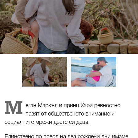
М
еган Маркъл и принц Хари ревностно
пазят от общественото внимание и
социалните мрежи двете си деца.
Единствено по повод на два рождени дни имаме