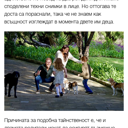
споделени техни снимки в лице. Но оттогава те
доста са пораснали, така че не знаем как
всъщност изглеждат в момента двете им деца.
Причината за подобна тайнственост е, че и