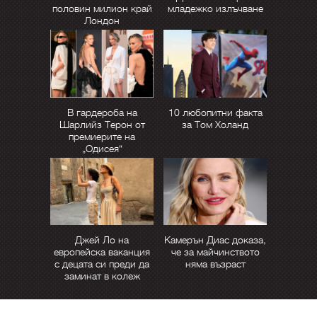
половин милион край
младежко излъчване
Лондон
В гардероба на
10 любопитни факта
Шарлийз Терон от
за Том Холанд
премиерите на
„Одисея“
Джей Ло на
Камерън Диас доказа,
европейска ваканция
че за майчинството
с децата си преди да
няма възраст
заминат в колеж