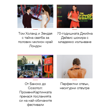
Том Холанд и Зендая
70-годишната Джийна
с тайна сватба за
Дейвис шокира с
половин милион край
младежко излъчване
Лондон
От Банско до
Перфектни отвън,
Созопол:
несигурни отвътре
ПромениКартинката
пренася посланията
си на най-обичаните
фестивали