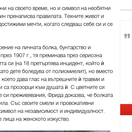
ни на своето време, но и символ на необятни
ин пренаписва правилата. Техните живот и
достижими мечти, когато следваш себе си и се
рение на личната болка, бунтарство и
през 1907 г., тя преминава през сериозна
та си (на 18 претърпява инцидент, който ѝ
ато дете боледува от полиомиелит), но вместо
, което дава глас на вътрешните ѝ травми и
и са прозорци към душата ѝ. С цветните си
е си преживявания, Фрида доказва, че болката
ила. Със своите смели и провокативни
символ на независимост и индивидуалност.
е лица на женското изкуство.