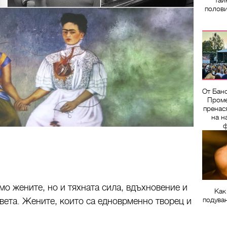
тай
полов
От Бан
Проме
пренас
на н
ф
мо жените, но и тяхната сила, вдъхновение и
Как
подува
вета. Жените, които са едноврменно творец и