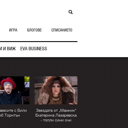
ИГРА
БЛОГОВЕ
СПИСАНИЕТО
И И ВИЖ
EVA BUSINESS
авесите с Били
Звездата от „Мамник“
об Торнтън
Екатерина Лазаревска
- топли сини очи