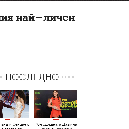
хния най-личен
ПОСЛЕДНО
ланд и Зендая с
70-годишната Джийна