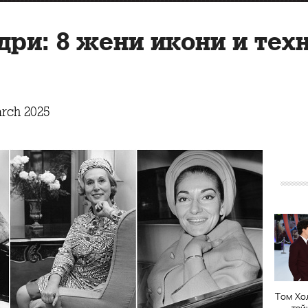
дри: 8 жени икони и те
rch 2025
Том Хо