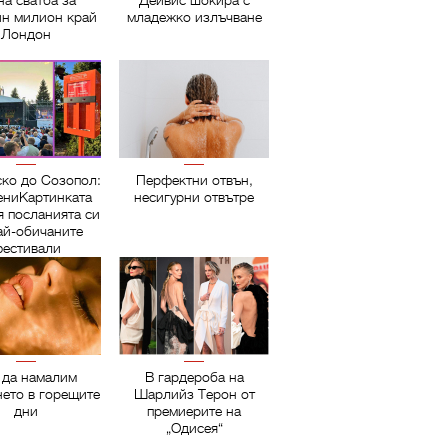
на сватба за
Дейвис шокира с
ин милион край
младежко излъчване
Лондон
ско до Созопол:
Перфектни отвън,
ниКартинката
несигурни отвътре
я посланията си
ай-обичаните
естивали
 да намалим
В гардероба на
нето в горещите
Шарлийз Терон от
дни
премиерите на
„Одисея“