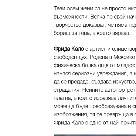
Тези осем жени са не просто ико
възможности. Всяка по свой нач
творчество доказват, че няма не
бориш за това, в което вярваш.
Фрида Кало
е артист и олицетво
свободен дух. Родена в Мексико 
физическа болка още от младост
нанася сериозни увреждания, а к
да се предаде, създава изкуство
страдания. Нейните автопортрет
платна, в които изразява личнит
може да бъде преобразувана в с
изображения, тя се превръща в 
Фрида Кало е едно от най-яркит