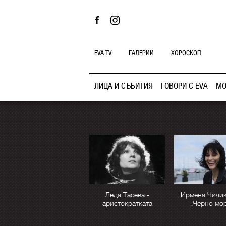
EVA TV
ГАЛЕРИИ
ХОРОСКОП
ЛИЦА И СЪБИТИЯ
ГОВОРИ С EVA
МО
Леда Тасева -
Ирмена Чичик
аристократката
„Черно мо