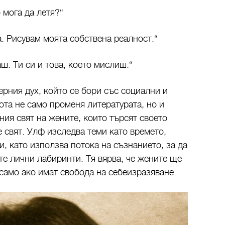
 мога да летя?“
. Рисувам моята собствена реалност.“
аш. Ти си и това, което мислиш.“
ерния дух, който се бори със социални и
ота не само променя литературата, но и
ия свят на жените, които търсят своето
 свят. Улф изследва теми като времето,
, като използва потока на съзнанието, за да
те лични лабиринти. Тя вярва, че жените ще
само ако имат свобода на себеизразяване.