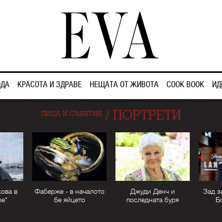
ДА
КРАСОТА И ЗДРАВЕ
НЕЩАТА ОТ ЖИВОТА
COOK BOOK
ИД
/
ПОРТРЕТИ
ЛИЦА И СЪБИТИЯ
ова в
Фаберже - в началото
Джуди Денч и
Зад з
ре“
бе яйцето
последната буря
Б