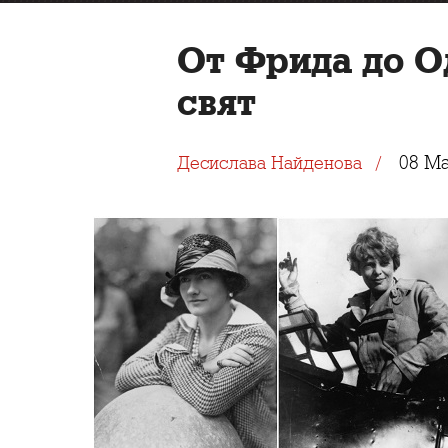
От Фрида до О
свят
08 Ma
Десислава Найденова