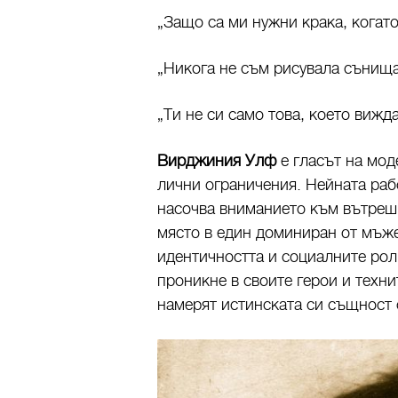
„Защо са ми нужни крака, когато
„Никога не съм рисувала сънища
„Ти не си само това, което вижд
Вирджиния Улф
е гласът на мод
лични ограничения. Нейната раб
насочва вниманието към вътрешн
място в един доминиран от мъже
идентичността и социалните роли
проникне в своите герои и техни
намерят истинската си същност 