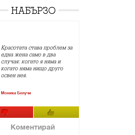
НАБЪРЗО
Красотата става проблем за
една жена само в два
случая: когато я няма и
когато няма нищо друго
освен нея.
Моника Белучи
Коментирай