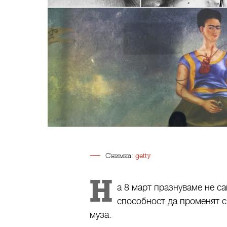
Снимка:
getty
Н
а 8 март празнуваме не са
способност да променят с
муза.