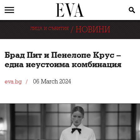
/
НОВИНИ
ЛИЦА И СЪБИТИЯ
Брад Пит и Пенелопе Крус –
една неустоима комбинация
06 March 2024
eva.bg