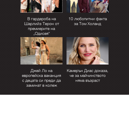
В гардероба на
10 любопитни факта
Шарлийз Терон от
за Том Холанд
премиерите на
„Одисея“
Джей Ло на
Камерън Диас доказа,
европейска ваканция
че за майчинството
с децата си преди да
няма възраст
заминат в колеж