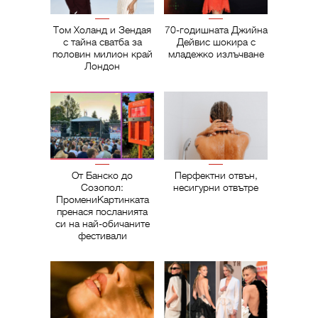
Том Холанд и Зендая
70-годишната Джийна
с тайна сватба за
Дейвис шокира с
половин милион край
младежко излъчване
Лондон
От Банско до
Перфектни отвън,
Созопол:
несигурни отвътре
ПромениКартинката
пренася посланията
си на най-обичаните
фестивали