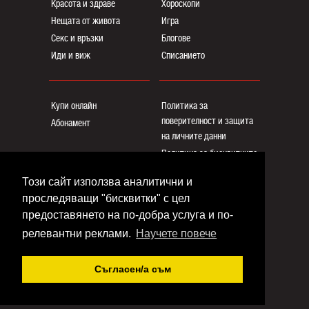
Красота и здраве
Хороскопи
Нещата от живота
Игра
Секс и връзки
Блогoве
Иди и виж
Списанието
Купи онлайн
Политика за
поверителност и защита
Абонамент
на личните данни
Политика за бисквитките
Реклама
Този сайт използва аналитични и
Общи условия
проследяващи "бисквитки" с цел
Контакти
предоставянето на по-добра услуга и по-
релевантни реклами.
Научете повече
Copyright © www.eva.bg
Съгласен/a съм