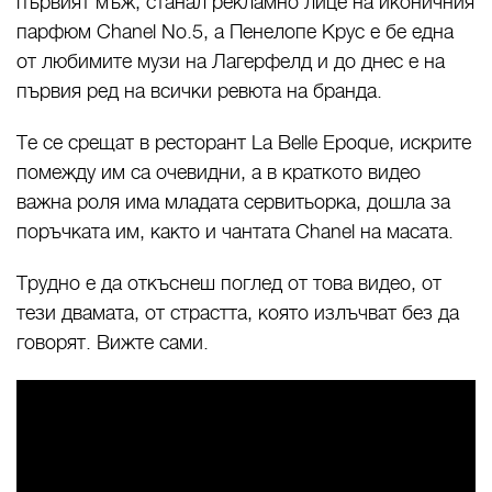
първият мъж, станал рекламно лице на иконичния
парфюм Chanel No.5, а Пенелопе Крус е бе една
от любимите музи на Лагерфелд и до днес е на
първия ред на всички ревюта на бранда.
Те се срещат в ресторант La Belle Epoque, искрите
помежду им са очевидни, а в краткото видео
важна роля има младата сервитьорка, дошла за
поръчката им, както и чантата Chanel на масата.
Трудно е да откъснеш поглед от това видео, от
тези двамата, от страстта, която излъчват без да
говорят. Вижте сами.