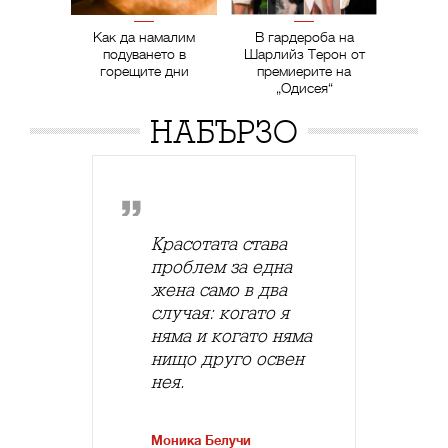
Как да намалим
В гардероба на
подуването в
Шарлийз Терон от
горещите дни
премиерите на
„Одисея“
НАБЪРЗО
Красотата става
проблем за една
жена само в два
случая: когато я
няма и когато няма
нищо друго освен
нея.
Моника Белучи