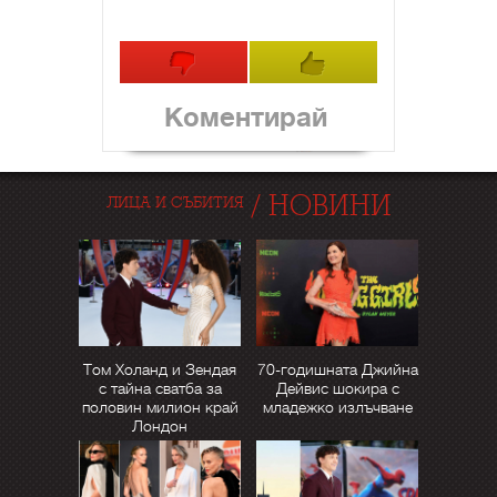
Коментирай
/
НОВИНИ
ЛИЦА И СЪБИТИЯ
Том Холанд и Зендая
70-годишната Джийна
с тайна сватба за
Дейвис шокира с
половин милион край
младежко излъчване
Лондон