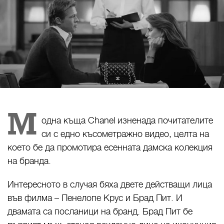
М
одна къща Chanel изненада почитателите
си с едно късометражно видео, целта на
което бе да промотира есенната дамска колекция
на бранда.
Интересното в случая бяха двете действащи лица
във филма – Пенелопе Крус и Брад Пит. И
двамата са посланици на бранд. Брад Пит бе