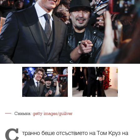
Снимка:
getty images/guiliver
С
транно беше отсъствието на Том Круз на