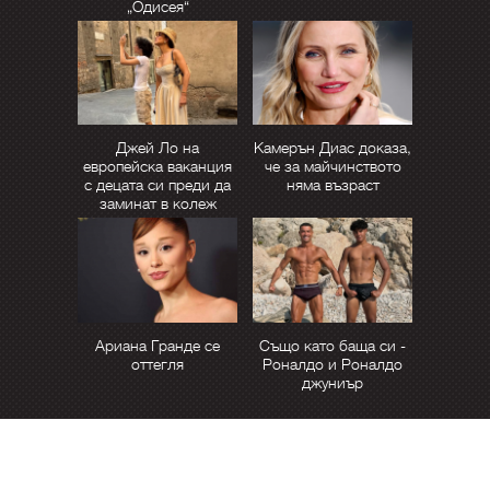
„Одисея“
Джей Ло на
Камерън Диас доказа,
европейска ваканция
че за майчинството
с децата си преди да
няма възраст
заминат в колеж
Ариана Гранде се
Също като баща си -
оттегля
Роналдо и Роналдо
джуниър