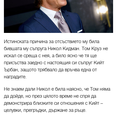
Истинската причина за отсъствието му била
бившата му съпруга Никол Кидман. Том Круз не
искал се среща с нея, а било ясно че тя ще
присъства заедно с настоящия си съпруг Кийт
Ърбан, защото трябвало да връчва една от
наградите.
Не знаем дали Никол е била наясно, че Том няма
да дойде, но през цялото време не спря да
демонстрира близките си отношения с Кийт –
целувки, прегръдки, държане за ръце.