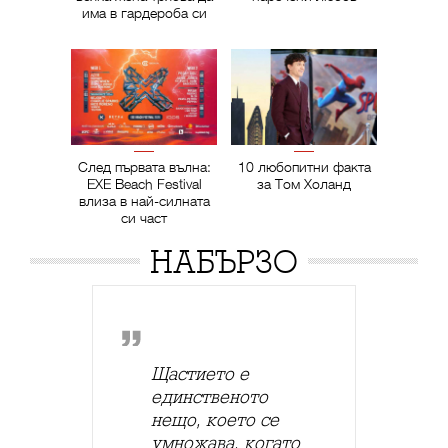
има в гардероба си
След първата вълна:
10 любопитни факта
EXE Beach Festival
за Том Холанд
влиза в най-силната
си част
НАБЪРЗО
Щастието е
единственото
нещо, което се
умножава, когато