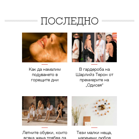
ПОСЛЕДНО
Как да намалим
В гардероба на
подуването в
Шарлийз Терон от
горещите дни
премиерите на
„Одисея“
Летните обувки, които
Тези малки неща,
всяка жена трябва да
наречени любов