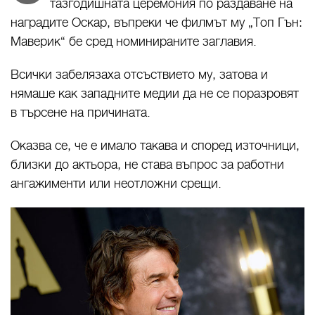
тазгодишната церемония по раздаване на
наградите Оскар, въпреки че филмът му „Топ Гън:
Маверик“ бе сред номинираните заглавия.
Всички забелязаха отсъствието му, затова и
нямаше как западните медии да не се поразровят
в търсене на причината.
Оказва се, че е имало такава и според източници,
близки до актьора, не става въпрос за работни
ангажименти или неотложни срещи.