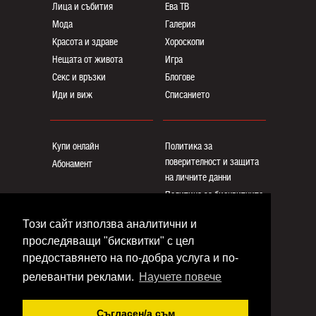
Лица и събития
Ева ТВ
Мода
Галерия
Красота и здраве
Хороскопи
Нещата от живота
Игра
Секс и връзки
Блогoве
Иди и виж
Списанието
Купи онлайн
Политика за
поверителност и защита
Абонамент
на личните данни
Политика за бисквитките
Реклама
Този сайт използва аналитични и
Общи условия
проследяващи "бисквитки" с цел
Контакти
предоставянето на по-добра услуга и по-
релевантни реклами.
Научете повече
Copyright © www.eva.bg
Съгласен/a съм