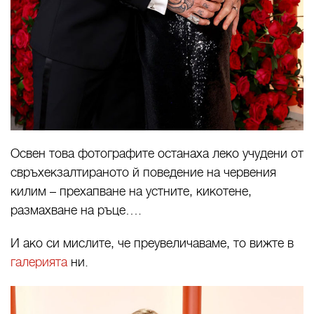
Освен това фотографите останаха леко учудени от
свръхекзалтираното й поведение на червения
килим – прехапване на устните, кикотене,
размахване на ръце….
И ако си мислите, че преувеличаваме, то вижте в
галерията
ни.