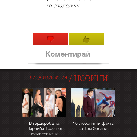
го споделяш
Коментирай
/
НОВИНИ
ЛИЦА И СЪБИТИЯ
В гардероба на
10 любопитни факта
Шарлийз Терон от
за Том Холанд
премиерите на