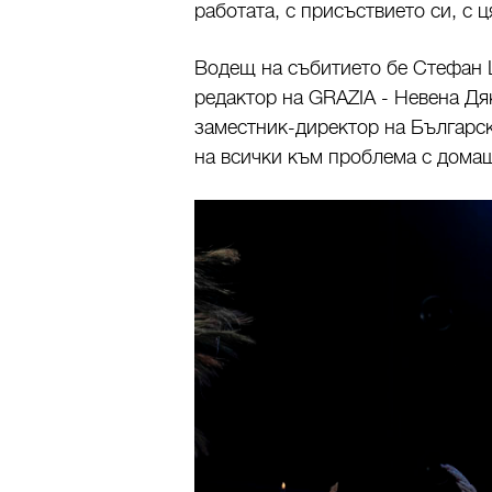
работата, с присъствието си, с 
Водещ на събитието бе Стефан Щ
редактор на GRAZIA - Невена Дяк
заместник-директор на Българск
на всички към проблема с дома