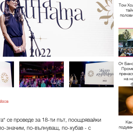
Том Хо
тай
полов
От Бан
Проме
пренас
на н
ф
уйков
а“ се проведе за 18-ти път, поощрявайки
Как
подува
по-значим, по-вълнуващ, по-хубав - с