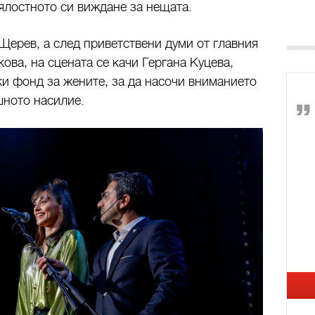
цялостното си виждане за нещата.
ерев, а след приветствени думи от главния
ова, на сцената се качи Гергана Куцева,
и фонд за жените, за да насочи вниманието
шното насилие.