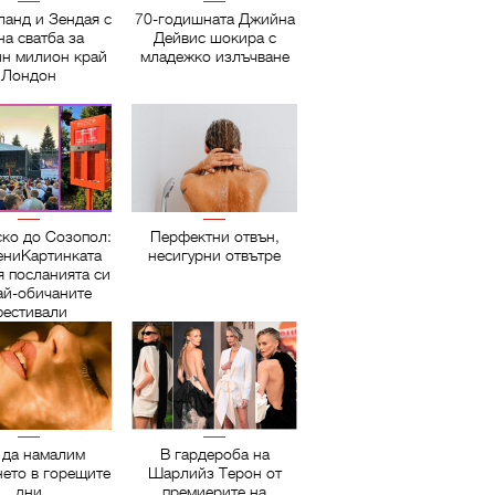
ланд и Зендая с
70-годишната Джийна
на сватба за
Дейвис шокира с
ин милион край
младежко излъчване
Лондон
ско до Созопол:
Перфектни отвън,
ниКартинката
несигурни отвътре
я посланията си
ай-обичаните
естивали
 да намалим
В гардероба на
нето в горещите
Шарлийз Терон от
дни
премиерите на