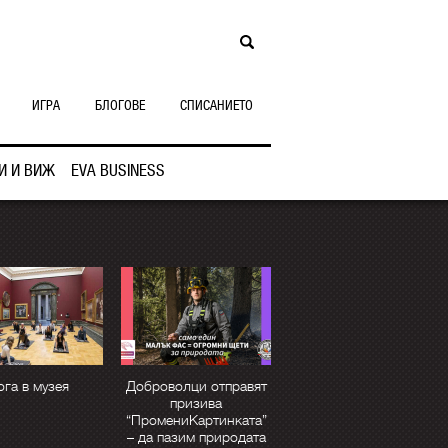
ИГРА
БЛОГОВЕ
СПИСАНИЕТО
И И ВИЖ
EVA BUSINESS
ога в музея
Доброволци отправят
призива
“ПромениКартинката”
– да пазим природата