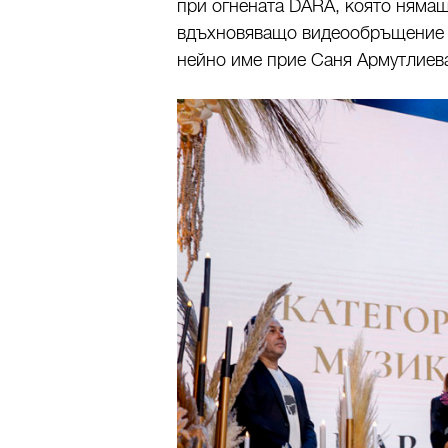
при огнената DARA, която нямаш
вдъхновяващо видеообръщение к
нейно име прие Саня Армутлиев