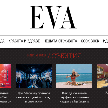
ДА
КРАСОТА И ЗДРАВЕ
НЕЩАТА ОТ ЖИВОТА
COOK BOOK
ИД
/
СЪБИТИЯ
ИДИ И ВИЖ
вълна:
The Macallan пренесе
Как да снимаме
Й
tival
света на Джеймс Бонд
перфектни плажни
ната си
в България
кадри за Instagram