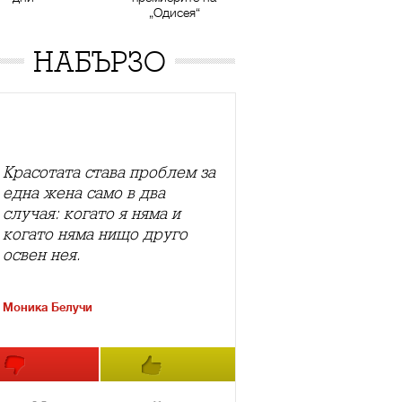
„Одисея“
НАБЪРЗО
Красотата става проблем за
една жена само в два
случая: когато я няма и
когато няма нищо друго
освен нея.
Моника Белучи