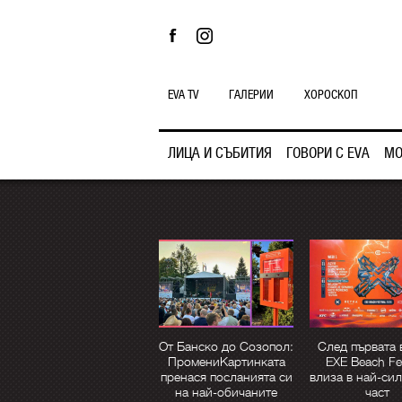
EVA TV
ГАЛЕРИИ
ХОРОСКОП
ЛИЦА И СЪБИТИЯ
ГОВОРИ С EVA
МО
От Банско до Созопол:
След първата 
ПромениКартинката
EXE Beach Fes
пренася посланията си
влиза в най-сил
на най-обичаните
част