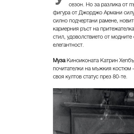
сезон. Но за разлика от 
фигура от Джорджо Армани силу
силно подчертани рамене, новит
кариерния ръст на притежателка
стил, удоволствието от модните
елегантност.
Муза
Киноиконата Катрин Хепбъ
почитателки на мъжкия костюм – 
своя култов статус през 80-те.