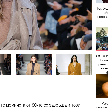
Том Хо
тай
полов
От Бан
Проме
пренас
на н
ф
Как
е момичета от 80-те се завръща и този
подува