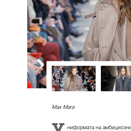
Max Mara
У
ниформата на амбициознит