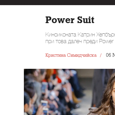
Power Suit
Киноиконата Катрин Хепбър
при това далеч преди Power s
06 
Кристина Симидчийска