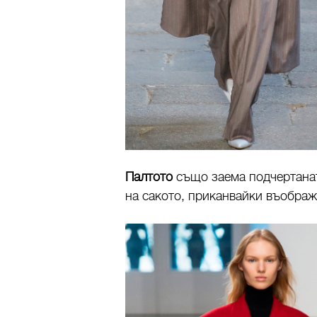
Палтото
също заема подчертанат
на сакото, приканвайки въображе