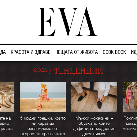
ДА
КРАСОТА И ЗДРАВЕ
НЕЩАТА ОТ ЖИВОТА
COOK BOOK
ИД
/
ТЕНДЕНЦИИ
МОДА
те на
5 модни грешки, които
Мъжки мокасини –
Роклит
 едно
ни карат да
обувките, които
между
цялата
изглеждаме по-
дефинират модерния
минима
възрастни през лятото
джентълмен