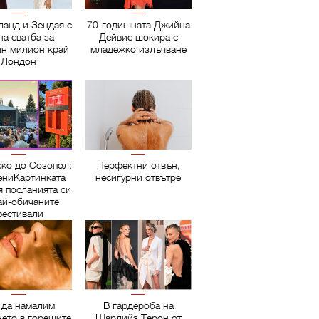
ланд и Зендая с
70-годишната Джийна
на сватба за
Дейвис шокира с
ин милион край
младежко излъчване
Лондон
ско до Созопол:
Перфектни отвън,
ниКартинката
несигурни отвътре
я посланията си
ай-обичаните
естивали
 да намалим
В гардероба на
нето в горещите
Шарлийз Терон от