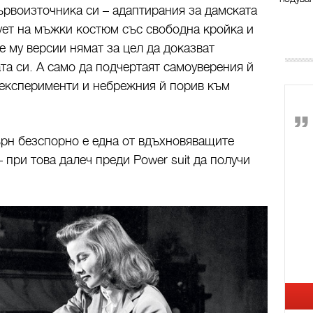
първоизточника си – адаптирания за дамската
ет на мъжки костюм със свободна кройка и
е му версии нямат за цел да доказват
та си. А само да подчертаят самоуверения й
 експерименти и небрежния й порив към
рн безспорно е една от вдъхновяващите
при това далеч преди Power suit да получи