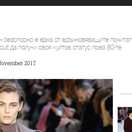
н безспорно е една от вдъхновяващите почита
uit да получи своя култов статус през 80-те
November 2017