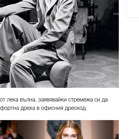
от лека вълна, заявявайки стремежа си да
мфортна дреха в офисния дрескод.