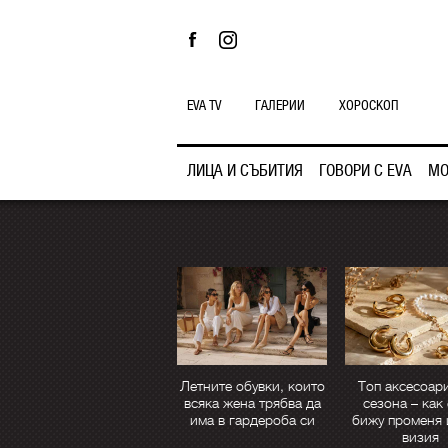
EVA TV
ГАЛЕРИИ
ХОРОСКОП
ЛИЦА И СЪБИТИЯ
ГОВОРИ С EVA
МО
Летните обувки, които
Топ аксесоари
всяка жена трябва да
сезона – как
има в гардероба си
бижу променя 
визия