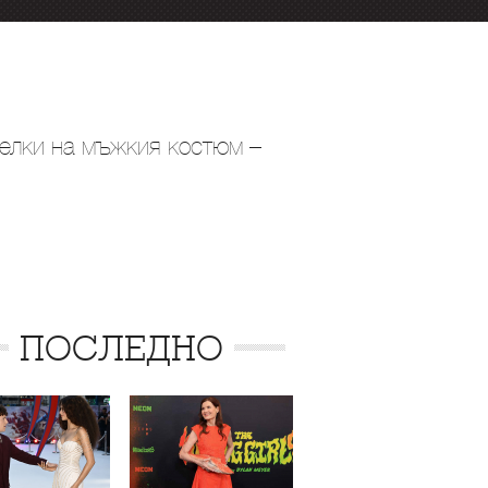
телки на мъжкия костюм –
ПОСЛЕДНО