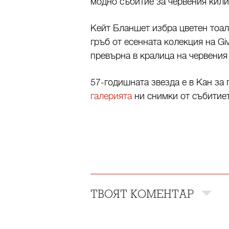
модно събитие за червения кили
Кейт Бланшет избра цветен тоал
гръб от есенната колекция на Gi
превърна в кралица на червения
57-годишната звезда е в Кан за
галерията
ни снимки от събитиет
ТВОЯТ КОМЕНТАР