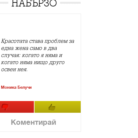
НАБЪРЗО
Красотата става проблем за
една жена само в два
случая: когато я няма и
когато няма нищо друго
освен нея.
Моника Белучи
Коментирай