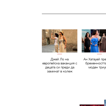
Джей Ло на
Ан Хатауей пр
европейска ваканция с
бременността
децата си преди да
моден три
заминат в колеж