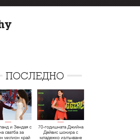
hy
ПОСЛЕДНО
ланд и Зендая с
70-годишната Джийна
на сватба за
Дейвис шокира с
ин милион край
младежко излъчване