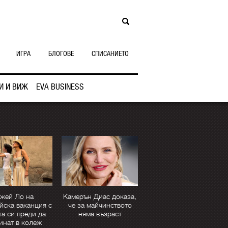
ИГРА
БЛОГОВЕ
СПИСАНИЕТО
И И ВИЖ
EVA BUSINESS
жей Ло на
Камерън Диас доказа,
йска ваканция с
че за майчинството
та си преди да
няма възраст
инат в колеж