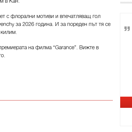
м в Кан.
ет с флорални мотиви и впечатляващ гол
venchy за 2026 година. И за пореден път тя се
 килим.
 премиерата на филма “Garance”. Вижте в
о.