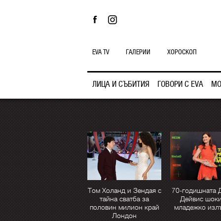
EVA TV
ГАЛЕРИИ
ХОРОСКОП
ЛИЦА И СЪБИТИЯ
ГОВОРИ С EVA
МО
Том Холанд и Зендая с
70-годишната 
тайна сватба за
Дейвис шоки
половин милион край
младежко изл
Лондон