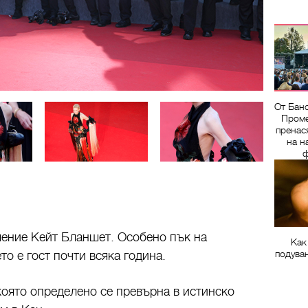
От Бан
Проме
пренас
на н
ф
ление Кейт Бланшет. Особено пък на
Как
подува
то е гост почти всяка година.
 която определено се превърна в истинско