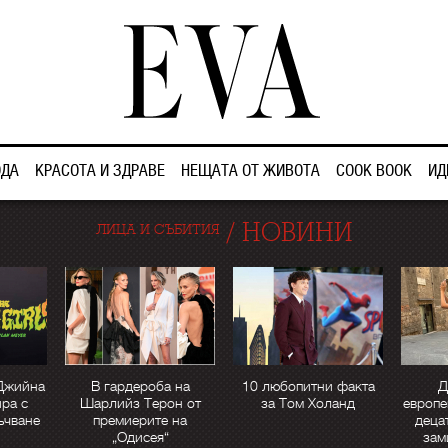
ДА
КРАСОТА И ЗДРАВЕ
НЕЩАТА ОТ ЖИВОТА
COOK BOOK
ИД
/
НОВИНИ
ЛИЦА И СЪБИТИЯ
Джийна
В гардероба на
10 любопитни факта
Д
ра с
Шарлийз Терон от
за Том Холанд
европе
ъчване
премиерите на
деца
„Одисея“
зам