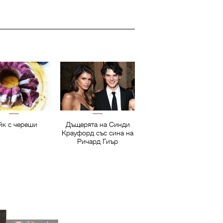
йк с череши
Дъщерята на Синди
Крауфорд със сина на
Ричард Гиър