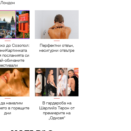
Лондон
ско до Созопол:
Перфектни отвън,
ниКартинката
несигурни отвътре
я посланията си
ай-обичаните
естивали
 да намалим
В гардероба на
нето в горещите
Шарлийз Терон от
дни
премиерите на
„Одисея“