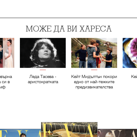
МОЖЕ ДА ВИ ХАРЕСА
евърна
Леда Тасева -
Кейт Мидълтън покори
Ке
 си в
аристократката
едно от най-тежките
умф
предизвикателства