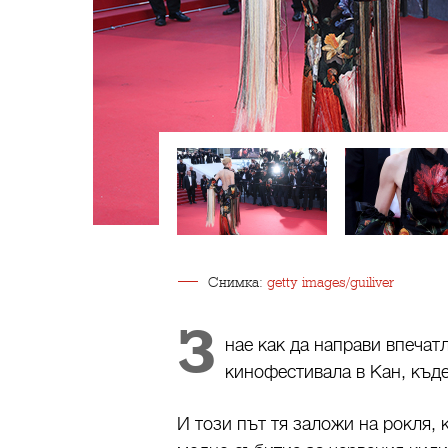
Снимка:
getty images/guiliver
З
нае как да направи впечат
кинофестивала в Кан, къде
И този път тя заложи на рокля,