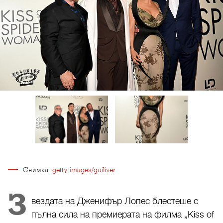
Снимка:
getty images/guiliver
З
вездата на Дженифър Лопес блестеше с
пълна сила на премиерата на филма „Kiss of