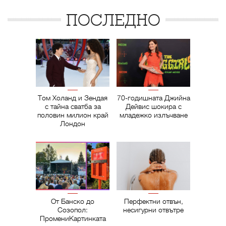
ПОСЛЕДНО
Том Холанд и Зендая
70-годишната Джийна
с тайна сватба за
Дейвис шокира с
половин милион край
младежко излъчване
Лондон
От Банско до
Перфектни отвън,
Созопол:
несигурни отвътре
ПромениКартинката