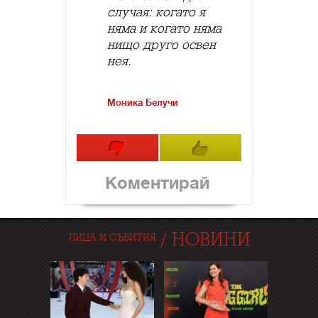
случая: когато я
няма и когато няма
нищо друго освен
нея.
Моника Белучи
Коментирай
/
НОВИНИ
ЛИЦА И СЪБИТИЯ