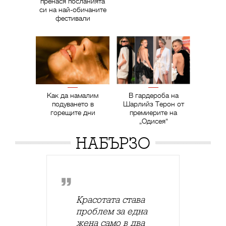
пренася посланията
си на най-обичаните
фестивали
Как да намалим
В гардероба на
подуването в
Шарлийз Терон от
горещите дни
премиерите на
„Одисея“
НАБЪРЗО
Красотата става
проблем за една
жена само в два