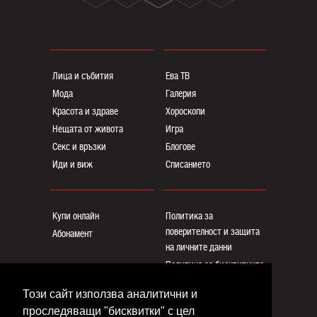
Лица и събития
Ева ТВ
Мода
Галерия
Красота и здраве
Хороскопи
Нещата от живота
Игра
Секс и връзки
Блогoве
Иди и виж
Списанието
Купи онлайн
Политика за
поверителност и защита
Абонамент
на личните данни
Политика за бисквитките
Реклама
Този сайт използва аналитични и
Общи условия
проследяващи "бисквитки" с цел