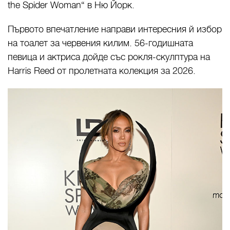
the Spider Woman“ в Ню Йорк.
Първото впечатление направи интересния й избор
на тоалет за червения килим. 56-годишната
певица и актриса дойде със рокля-скулптура на
Harris Reed от пролетната колекция за 2026.