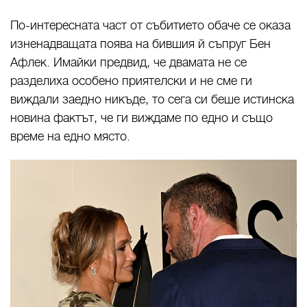
По-интересната част от събитието обаче се оказа
изненадващата поява на бившия й съпруг Бен
Афлек. Имайки предвид, че двамата не се
разделиха особено приятелски и не сме ги
виждали заедно никъде, то сега си беше истинска
новина фактът, че ги виждаме по едно и също
време на едно място.