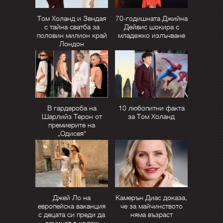
Том Холанд и Зендая
70-годишната Джийна
с тайна сватба за
Дейвис шокира с
половин милион край
младежко излъчване
Лондон
В гардероба на
10 любопитни факта
Шарлийз Терон от
за Том Холанд
премиерите на
„Одисея“
Джей Ло на
Камерън Диас доказа,
европейска ваканция
че за майчинството
с децата си преди да
няма възраст