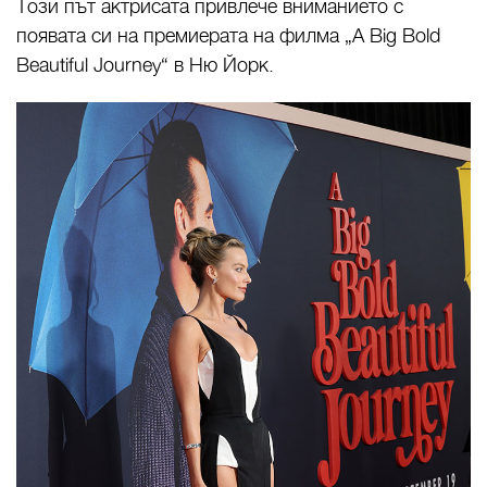
Този път актрисата привлече вниманието с
появата си на премиерата на филма „A Big Bold
Beautiful Journey“ в Ню Йорк.