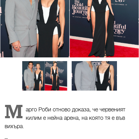
М
арго Роби отново доказа, че червеният
килим е нейна арена, на която тя е във
вихъра.