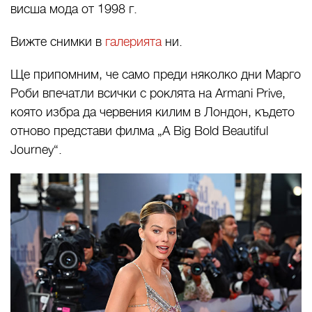
висша мода от 1998 г.
Вижте снимки в
галерията
ни.
Ще припомним, че само преди няколко дни Марго
Роби впечатли всички с роклята на Armani Prive,
която избра да червения килим в Лондон, където
отново представи филма „A Big Bold Beautiful
Journey“.