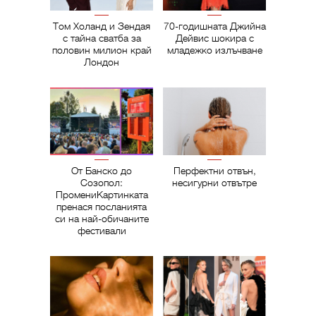
Том Холанд и Зендая
70-годишната Джийна
с тайна сватба за
Дейвис шокира с
половин милион край
младежко излъчване
Лондон
От Банско до
Перфектни отвън,
Созопол:
несигурни отвътре
ПромениКартинката
пренася посланията
си на най-обичаните
фестивали