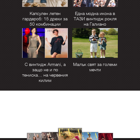
Капсулен летен
Една модна икона в
гардероб: 15 дрехи за
ТАЗИ винтидж рокля
50 комбинации
на Галиано
С винтидж Armani, а
Малък свят за големи
защо не и по
мечти
тениска… на червения
килим