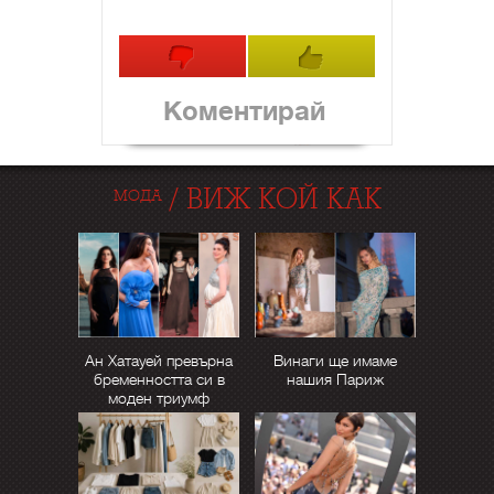
Коментирай
/
ВИЖ КОЙ КАК
МОДА
Ан Хатауей превърна
Винаги ще имаме
бременността си в
нашия Париж
моден триумф