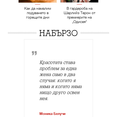
Как да намалим
В гардероба на
подуването в
Шарлийз Терон от
горещите дни
премиерите на
„Одисея“
НАБЪРЗО
Красотата става
проблем за една
жена само в два
случая: когато я
няма и когато няма
нищо друго освен
нея.
Моника Белучи