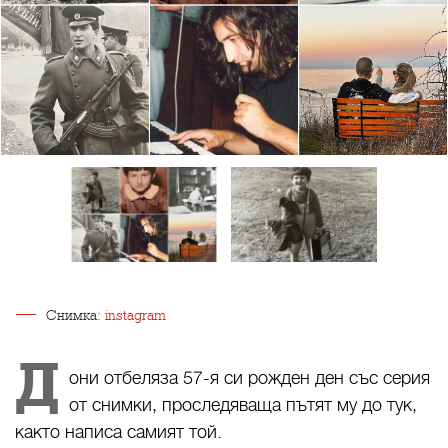
Снимка:
instagram
Д
они отбеляза 57-я си рожден ден със серия
от снимки, проследяваща пътят му до тук,
както написа самият той.