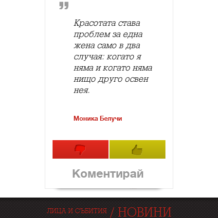
Красотата става
проблем за една
жена само в два
случая: когато я
няма и когато няма
нищо друго освен
нея.
Моника Белучи
Коментирай
/
НОВИНИ
ЛИЦА И СЪБИТИЯ