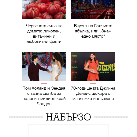
Червената сила на
Вкусът на Голямата
домата: ликопен,
ябълка, или „Знам
витамини и
едно място“
любопитни факти
Том Холанд и Зендая
70-годишната Джийна
с тайна сватба за
Дейвис шокира с
половин милион край
младежко излъчване
Лондон
НАБЪРЗО