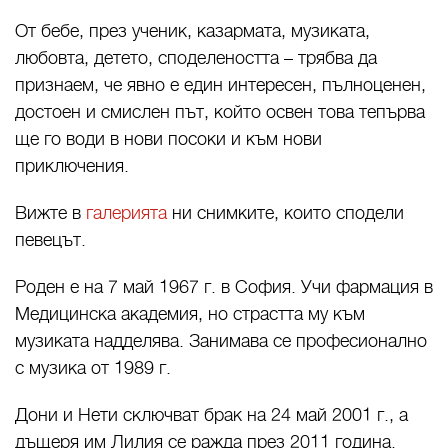
От бебе, през ученик, казармата, музиката,
любовта, детето, споделеността – трябва да
признаем, че явно е един интересен, пълноценен,
достоен и смислен път, който освен това тепърва
ще го води в нови посоки и към нови
приключения.
Вижте в
галерията
ни снимките, които сподели
певецът.
Роден е на 7 май 1967 г. в София. Учи фармация в
Медицинска академия, но страстта му към
музиката надделява. Занимава се професионално
с музика от 1989 г.
Дони и Нети сключват брак на 24 май 2001 г., а
дъщеря им Лилия се ражда през 2011 година.