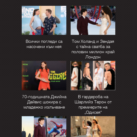
Всички погледи са
Том Холанд и Зендая
насочени към нея
с тайна сватба за
половин милион край
Лондон
70-годишната Джийна
В гардероба на
Дейвис шокира с
Шарлийз Терон от
младежко излъчване
премиерите на
„Одисея“