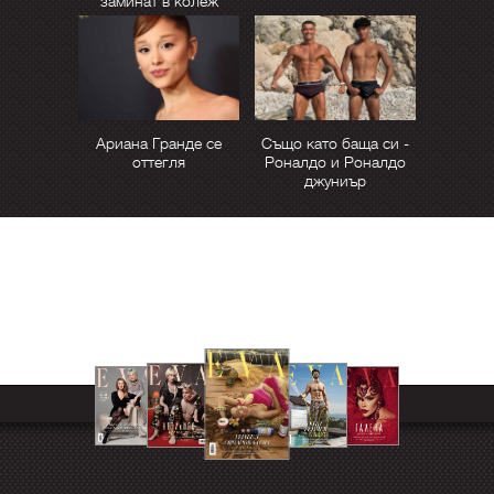
заминат в колеж
Ариана Гранде се
Също като баща си -
оттегля
Роналдо и Роналдо
джуниър