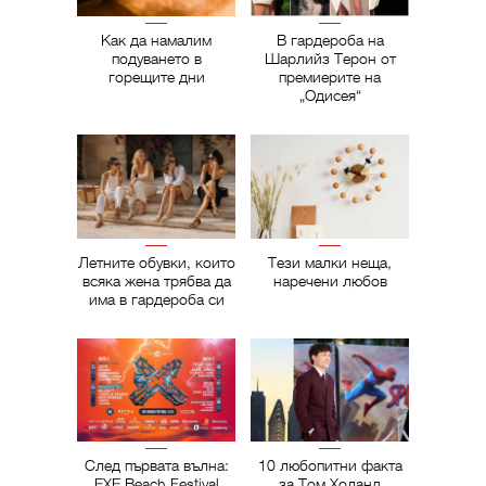
Как да намалим
В гардероба на
подуването в
Шарлийз Терон от
горещите дни
премиерите на
„Одисея“
Летните обувки, които
Тези малки неща,
всяка жена трябва да
наречени любов
има в гардероба си
След първата вълна:
10 любопитни факта
EXE Beach Festival
за Том Холанд