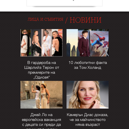
/
НОВИНИ
ЛИЦА И СЪБИТИЯ
В гардероба на
10 любопитни факта
Шарлийз Терон от
за Том Холанд
премиерите на
„Одисея“
Джей Ло на
Камерън Диас доказа,
европейска ваканция
че за майчинството
с децата си преди да
няма възраст