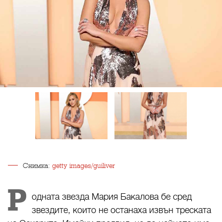
Снимка:
getty images/guiliver
Р
одната звезда Мария Бакалова бе сред
звездите, които не останаха извън треската