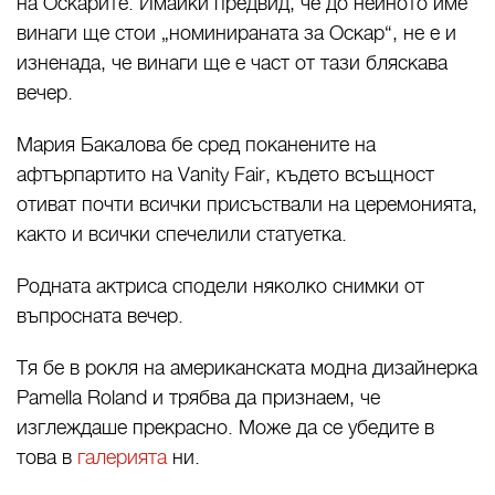
на Оскарите. Имайки предвид, че до нейното име
винаги ще стои „номинираната за Оскар“, не е и
изненада, че винаги ще е част от тази бляскава
вечер.
Мария Бакалова бе сред поканените на
афтърпартито на Vanity Fair, където всъщност
отиват почти всички присъствали на церемонията,
както и всички спечелили статуетка.
Родната актриса сподели няколко снимки от
въпросната вечер.
Тя бе в рокля на американската модна дизайнерка
Pamella Roland и трябва да признаем, че
изглеждаше прекрасно. Може да се убедите в
това в
галерията
ни.