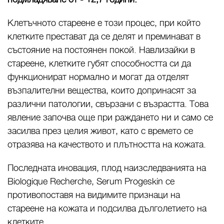
Клетъчното стареене е този процес, при който
клетките престават да се делят и преминават в
състояние на постоянен покой. Навлизайки в
стареене, клетките губят способността си да
функционират нормално и могат да отделят
възпалителни вещества, които допринасят за
различни патологии, свързани с възрастта. Това
явление започва още при раждането ни и само се
засилва през целия живот, като с времето се
отразява на качеството и плътността на кожата.
Последната иновация, плод наизследванията на
Biologique Recherche, Serum Progeskin се
противопоставя на видимите признаци на
стареене на кожата и подсилва дълголетието на
клетките.