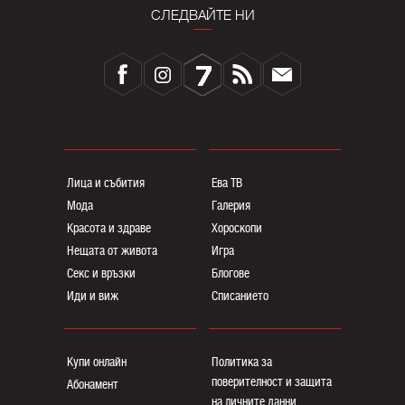
СЛЕДВАЙТЕ НИ
Лица и събития
Ева ТВ
Мода
Галерия
Красота и здраве
Хороскопи
Нещата от живота
Игра
Секс и връзки
Блогoве
Иди и виж
Списанието
Купи онлайн
Политика за
поверителност и защита
Абонамент
на личните данни