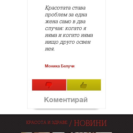
Красотата става
проблем за една
жена само в два
случая: когато я
няма и когато няма
нищо друго освен
нея.
Моника Белучи
Коментирай
/
НОВИНИ
КРАСОТА И ЗДРАВЕ