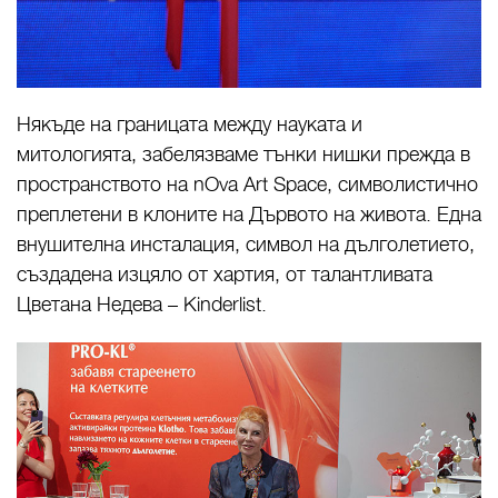
Някъде на границата между науката и
митологията, забелязваме тънки нишки прежда в
пространството на nOva Art Space, символистично
преплетени в клоните на Дървото на живота. Една
внушителна инсталация, символ на дълголетието,
създадена изцяло от хартия, от талантливата
Цветана Недева – Kinderlist.