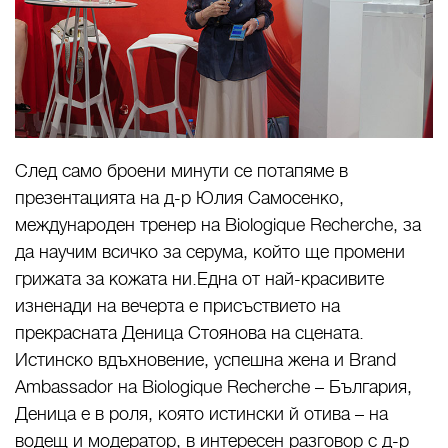
След само броени минути се потапяме в
презентацията на д-р Юлия Самосенко,
международен тренер на Biologique Recherche, за
да научим всичко за серума, който ще промени
грижата за кожата ни.Една от най-красивите
изненади на вечерта е присъствието на
прекрасната Деница Стоянова на сцената.
Истинско вдъхновение, успешна жена и Brand
Ambassador на Biologique Recherche – България,
Деница е в роля, която истински й отива – на
водещ и модератор, в интересен разговор с д-р