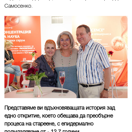
Самосенко.
Представяме ви вдъхновяващата история зад
едно откритие, което обещава да преобърне
процеса на стареене, с епидермално
подмладяване от - 12,7 години.