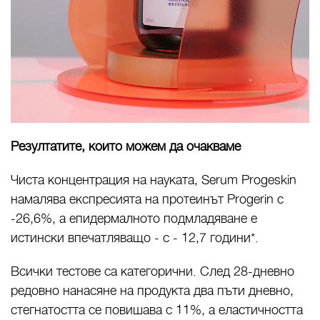
Резултатите, които можем да очакваме
Чиста концентрация на науката, Serum Progeskin
намалява експресията на протеинът Progerin с
-26,6%, а епидермалното подмладяване е
истински впечатляващо - с - 12,7 години*.
Всички тестове са категорични. След 28-дневно
редовно нанасяне на продукта два пъти дневно,
стегнатостта се повишава с 11%, а еластичността