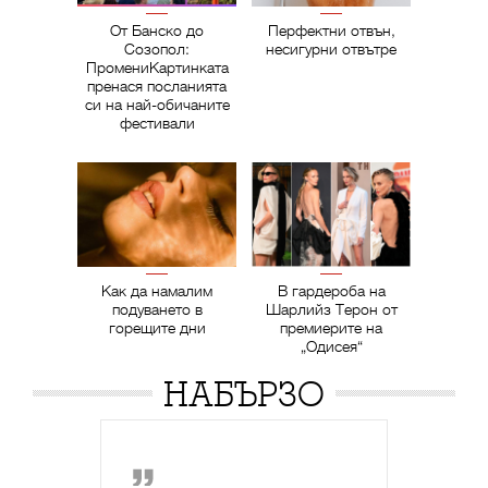
От Банско до
Перфектни отвън,
Созопол:
несигурни отвътре
ПромениКартинката
пренася посланията
си на най-обичаните
фестивали
Как да намалим
В гардероба на
подуването в
Шарлийз Терон от
горещите дни
премиерите на
„Одисея“
НАБЪРЗО