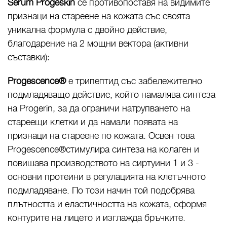
Serum Progeskin
се противопоставя на видимите
признаци на стареене на кожата със своята
уникална формула с двойно действие,
благодарение на 2 мощни вектора (активни
съставки):
Progescence®
e трипептид със забележително
подмладяващо действие, който намалява синтеза
на Progerin, за да ограничи натрупването на
стареещи клетки и да намали появата на
признаци на стареене по кожата. Освен това
Progescence®стимулира синтеза на колаген и
повишава производството на сиртуини 1 и 3 -
основни протеини в регулацията на клетъчното
подмладяване. По този начин той подобрява
плътността и еластичността на кожата, оформя
контурите на лицето и изглажда бръчките.