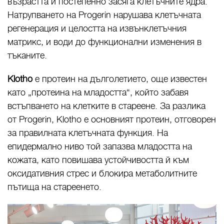
възрастта и постепенно засяга клетъчните ядра.
Натрупването на Progerin нарушава клетъчната
регенерация и целостта на извънклетъчния
матрикс, и води до функционални изменения в
тъканите.
Klotho
е протеин на дълголетието, още известен
като „протеина на младостта“, който забавя
встъпването на клетките в стареене. За разлика
от Progerin, Klotho е основният протеин, отговорен
за правилната клетъчната функция. На
епидермално ниво той запазва младостта на
кожата, като повишава устойчивостта й към
оксидативния стрес и блокира метаболитните
пътища на стареенето.