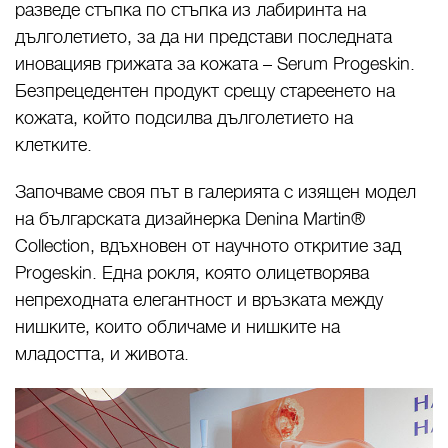
разведе стъпка по стъпка из лабиринта на
дълголетието, за да ни представи последната
иновацияв грижата за кожата – Serum Progeskin.
Безпрецедентен продукт срещу стареенето на
кожата, който подсилва дълголетието на
клетките.
Започваме своя път в галерията с изящен модел
на българската дизайнерка Denina Martin®
Collection, вдъхновен от научното откритие зад
Progeskin. Една рокля, която олицетворява
непреходната елегантност и връзката между
нишките, които обличаме и нишките на
младостта, и живота.