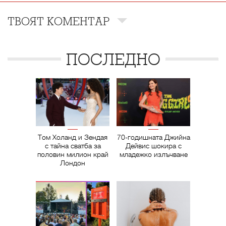
ТВОЯТ КОМЕНТАР
ПОСЛЕДНО
Том Холанд и Зендая
70-годишната Джийна
с тайна сватба за
Дейвис шокира с
половин милион край
младежко излъчване
Лондон