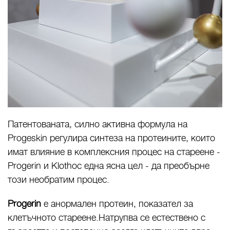
Патентованата, силно активна формула на
Progeskin регулира синтеза на протеините, които
имат влияние в комплексния процес на стареене -
Progerin и Klothoс една ясна цел - да преобърне
този необратим процес.
Progerin
е анормален протеин, показател за
клетъчното стареене.Натрупва се естествено с