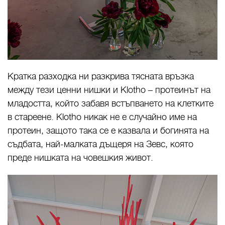
Кратка разходка ни разкрива тясната връзка
между тези ценни нишки и Klotho – протеинът на
младостта, който забавя встъпването на клетките
в стареене. Klotho никак не е случайно име на
протеин, защото така се е казвала и богинята на
съдбата, най-малката дъщеря на Зевс, която
преде нишката на човешкия живот.