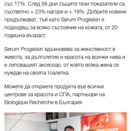
със 17%. След 56 дни същите тези показатели са
съответно + 23% нагоре и + 19%. Добрите новини
продължават, тъй като Serum Progeskin е
подходящ за всяко състояние на кожата, от 20
годишна възраст.
Serum Progeskin вдъхновява за женственост в
живота, за дълголетие и красота на всички нива и
е липсващият аксесоар, от който всяка жена се
нуждае на своята тоалетка.
Можете да откриете продукта във всички
центрове за красота и СПА, партньори на
Biologique Recherche в България.