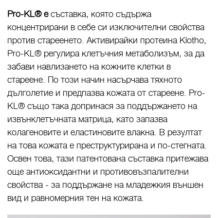
Pro-KL® е
съставка, която съдържа
концентрирани в себе си изключителни свойства
против стареенето. Активирайки протеина Klotho,
Pro-KL® регулира клетъчния метаболизъм, за да
забави навлизането на кожните клетки в
стареене. По този начин насърчава тяхното
дълголетие и предпазва кожата от стареене. Pro-
KL® също така допринася за поддържането на
извънклетъчната матрица, като запазва
колагеновите и еластиновите влакна. В резултат
на това кожата е преструктурирана и по-стегната.
Освен това, тази патентована съставка притежава
още антиоксидантни и противовъзпалителни
свойства - за поддържане на младежкия външен
вид и равномерния тен на кожата.