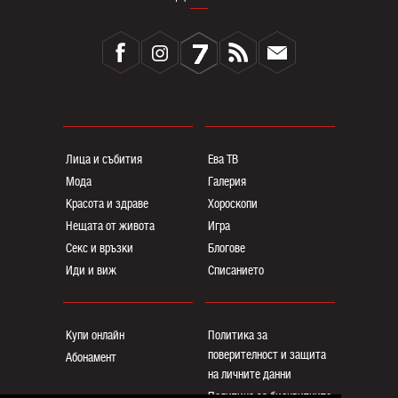
Лица и събития
Ева ТВ
Мода
Галерия
Красота и здраве
Хороскопи
Нещата от живота
Игра
Секс и връзки
Блогoве
Иди и виж
Списанието
Купи онлайн
Политика за
поверителност и защита
Абонамент
на личните данни
Политика за бисквитките