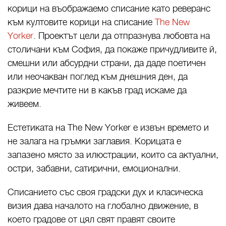
корици на въображаемо списание като реверанс
към култовите корици на списание
Тhe New
Yorker
. Проектът цели да отпразнува любовта на
столичани към София, да покаже причудливите й,
смешни или абсурдни страни, да даде поетичен
или неочакван поглед към днешния ден, да
разкрие мечтите ни в какъв град искаме да
живеем.
Естетиката на The New Yorker е извън времето и
не залага на гръмки заглавия. Корицата е
запазено място за илюстрации, които са актуални,
остри, забавни, сатирични, емоционални.
Списанието със своя градски дух и класическа
визия дава началото на глобално движение, в
което градове от цял свят правят своите