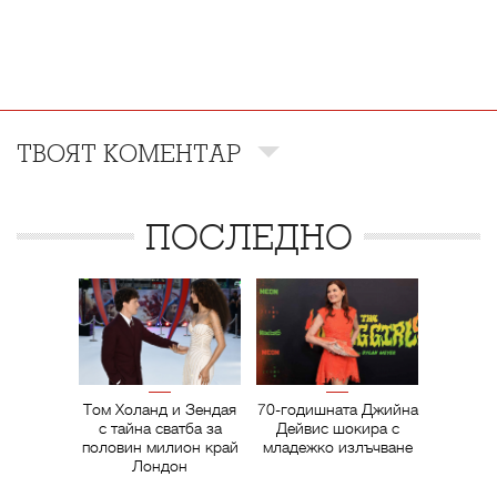
ТВОЯТ КОМЕНТАР
ПОСЛЕДНО
Том Холанд и Зендая
70-годишната Джийна
с тайна сватба за
Дейвис шокира с
половин милион край
младежко излъчване
Лондон