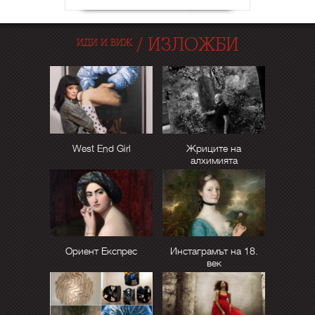
/
ИЗЛОЖБИ
ИДИ И ВИЖ
West End Girl
Жриците на
алхимията
Ориент Експрес
Инстаграмът на 18.
век