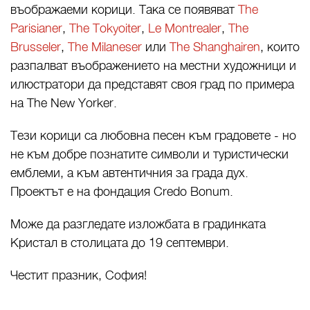
въображаеми корици. Така се появяват
The
Parisianer
,
The Tokyoiter
,
Le Montrealer
,
The
Brusseler
,
The Milaneser
или
The Shanghairen
, които
разпалват въображението на местни художници и
илюстратори да представят своя град по примера
на The New Yorker.
Тези корици са любовна песен към градовете - но
не към добре познатите символи и туристически
емблеми, а към автентичния за града дух.
Проектът е на фондация Credo Bonum.
Може да разгледате изложбата в градинката
Кристал в столицата до 19 септември.
Честит празник, София!