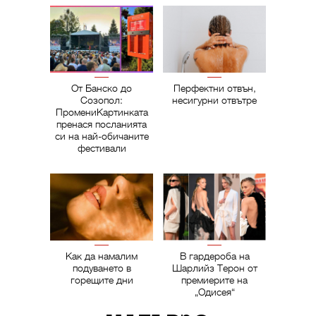
От Банско до
Перфектни отвън,
Созопол:
несигурни отвътре
ПромениКартинката
пренася посланията
си на най-обичаните
фестивали
Как да намалим
В гардероба на
подуването в
Шарлийз Терон от
горещите дни
премиерите на
„Одисея“