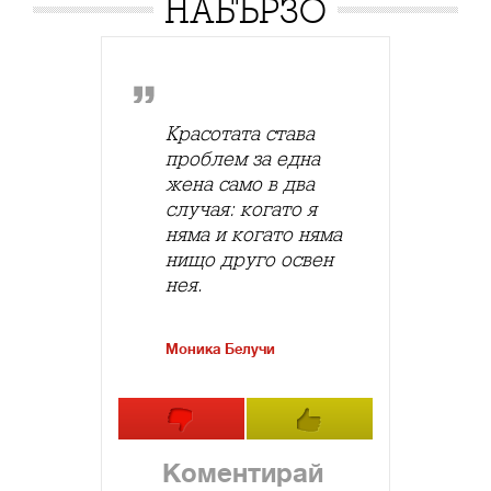
НАБЪРЗО
Красотата става
проблем за една
жена само в два
случая: когато я
няма и когато няма
нищо друго освен
нея.
Моника Белучи
Коментирай