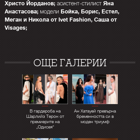
Христо Йорданов;
Яна
асистент-стилист
Анастасова;
Бойка, Борис, Естел,
модели
Меган и Никола от Ivet Fashion, Саша от
Visages;
ОЩЕ ГАЛЕРИИ
В гардероба на
Ан Хатауей превърна
Шарлийз Терон от
бременността си в
премиерите на
моден триумф
„Одисея“