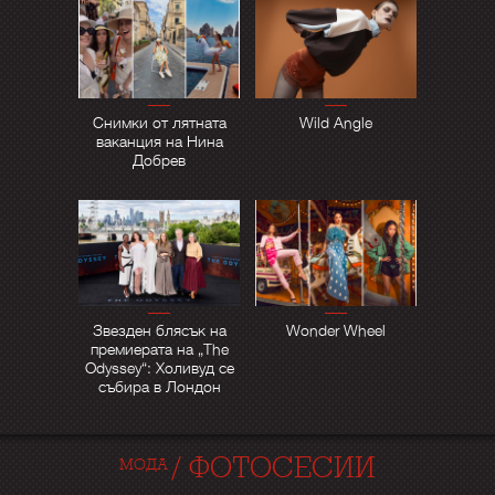
Снимки от лятната
Wild Angle
ваканция на Нина
Добрев
Звезден блясък на
Wonder Wheel
премиерата на „The
Odyssey“: Холивуд се
събира в Лондон
/
ФОТОСЕСИИ
МОДА