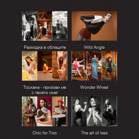
Разходка в облаците
Wild Angle
Тоскана - призови ме
Wonder Wheel
с твоето име!
Chic for Two
The art of less