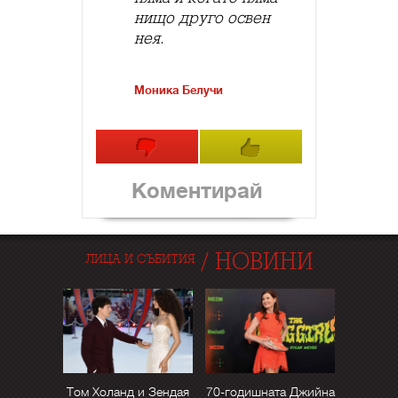
нищо друго освен
нея.
Моника Белучи
Коментирай
/
НОВИНИ
ЛИЦА И СЪБИТИЯ
Том Холанд и Зендая
70-годишната Джийна