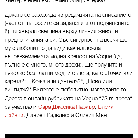
Уинтур в едно екстремно блиц интервю.
Докато се разхожда из редакцията на списанието
(
част от въпросите са зададени и от подчинените
й)
, тя хвърля светлина върху личния живот и
предпочитанията си. Със сигурност на всеки ще
му е любопитно да види как изглежда
непревземаемата модна крепост на
Vogue (
да,
пълно е с много, много дрехи
).
Ще получите и
няколко безплатни модни съвета, като „Точки или
карета?“, „Кожа или дантела?“, „Ново или
винтидж
?
“ Видеото е любопитно, изгледайте го.
Досега в онлайн рубриката на
Vogue “
73 въпроса“
са участвали
Сара Джесика Паркър
,
Блейк
Лайвли
, Даниел Радклиф и Оливия Мън.