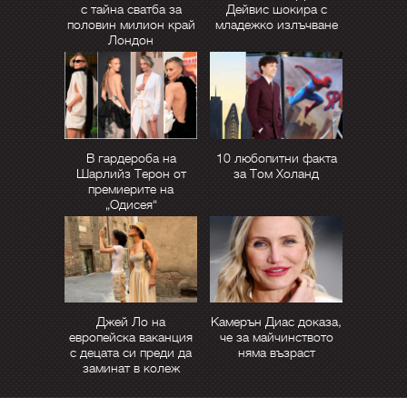
с тайна сватба за
Дейвис шокира с
половин милион край
младежко излъчване
Лондон
В гардероба на
10 любопитни факта
Шарлийз Терон от
за Том Холанд
премиерите на
„Одисея“
Джей Ло на
Камерън Диас доказа,
европейска ваканция
че за майчинството
с децата си преди да
няма възраст
заминат в колеж