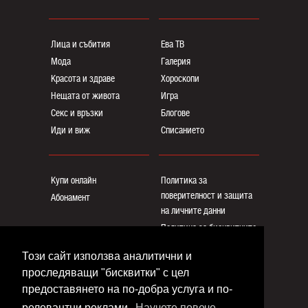
Лица и събития
Ева ТВ
Мода
Галерия
Красота и здраве
Хороскопи
Нещата от живота
Игра
Секс и връзки
Блогoве
Иди и виж
Списанието
Купи онлайн
Политика за
поверителност и защита
Абонамент
на личните данни
Политика за бисквитките
Реклама
Този сайт използва аналитични и
Общи условия
проследяващи "бисквитки" с цел
Контакти
предоставянето на по-добра услуга и по-
релевантни реклами.
Научете повече