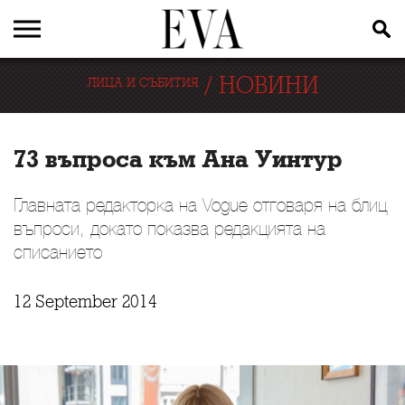
/
НОВИНИ
ЛИЦА И СЪБИТИЯ
73 въпроса към Ана Уинтур
Главната редакторка на Vogue отговаря на блиц
въпроси, докато показва редакцията на
списанието
12 September 2014