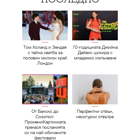
Том Холанд и Зендая
70-годишната Джийна
с тайна сватба за
Дейвис шокира с
половин милион край
младежко излъчване
Лондон
От Банско до
Перфектни отвън,
Созопол:
несигурни отвътре
ПромениКартинката
пренася посланията
си на най-обичаните
фестивали