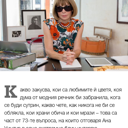
К
акво закусва, кои са любимите й цветя, коя
дума от модния речник би забранила, кога
се буди сутрин, какво чете, как никога не би се
облякла, кои храни обича и кои мрази – това са
част от 73-те въпроса, на които отговаря Ана