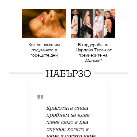
Как да намалим
В гардероба на
подуването в
Шарлийз Терон от
горещите дни
премиерите на
„Одисея“
НАБЪРЗО
Красотата става
проблем за една
жена само в два
случая: когато я
няма и когато няма