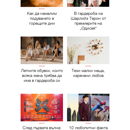
Как да намалим
В гардероба на
подуването в
Шарлийз Терон от
горещите дни
премиерите на
„Одисея“
Летните обувки, които
Тези малки неща,
всяка жена трябва да
наречени любов
има в гардероба си
След първата вълна:
10 любопитни факта