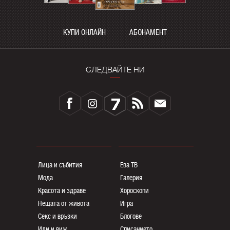
КУПИ ОНЛАЙН
АБОНАМЕНТ
СЛЕДВАЙТЕ НИ
Лица и събития
Ева ТВ
Мода
Галерия
Красота и здраве
Хороскопи
Нещата от живота
Игра
Секс и връзки
Блогoве
Иди и виж
Списанието