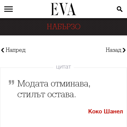
НАБЪРЗО
Напред
Назад
цитат
Модата отминава,
стилът остава.
Коко Шанел