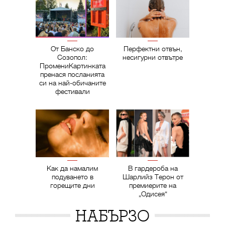
От Банско до
Перфектни отвън,
Созопол:
несигурни отвътре
ПромениКартинката
пренася посланията
си на най-обичаните
фестивали
Как да намалим
В гардероба на
подуването в
Шарлийз Терон от
горещите дни
премиерите на
„Одисея“
НАБЪРЗО