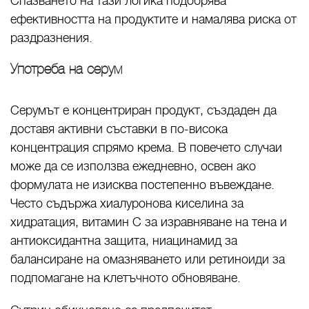
Спазването на тази логика подобрява
ефективността на продуктите и намалява риска от
раздразнения.
Употреба на серум
Серумът е концентриран продукт, създаден да
доставя активни съставки в по-висока
концентрация спрямо крема. В повечето случаи
може да се използва ежедневно, освен ако
формулата не изисква постепенно въвеждане.
Често съдържа хиалуронова киселина за
хидратация, витамин C за изравняване на тена и
антиоксидантна защита, ниацинамид за
балансиране на омазняването или ретиноиди за
подпомагане на клетъчното обновяване.