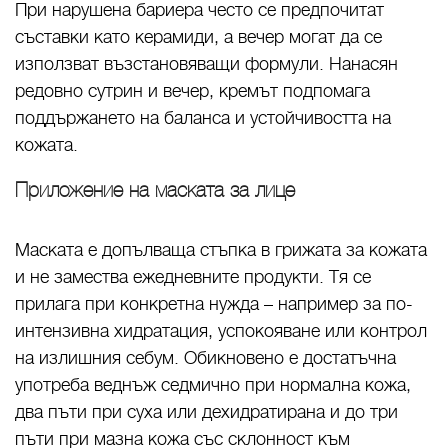
При нарушена бариера често се предпочитат
съставки като керамиди, а вечер могат да се
използват възстановяващи формули. Нанасян
редовно сутрин и вечер, кремът подпомага
поддържането на баланса и устойчивостта на
кожата.
Приложение на маската за лице
Маската е допълваща стъпка в грижата за кожата
и не замества ежедневните продукти. Тя се
прилага при конкретна нужда – например за по-
интензивна хидратация, успокояване или контрол
на излишния себум. Обикновено е достатъчна
употреба веднъж седмично при нормална кожа,
два пъти при суха или дехидратирана и до три
пъти при мазна кожа със склонност към