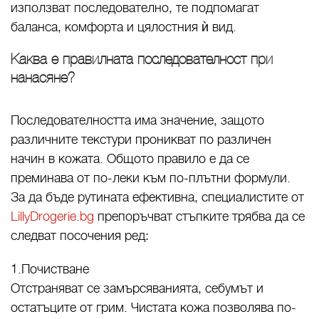
използват последователно, те подпомагат
баланса, комфорта и цялостния ѝ вид.
Каква е правилната последователност при
нанасяне?
Последователността има значение, защото
различните текстури проникват по различен
начин в кожата. Общото правило е да се
преминава от по-леки към по-плътни формули.
За да бъде рутината ефективна, специалистите от
LillyDrogerie.bg
препоръчват стъпките трябва да се
следват посочения ред:
1.Почистване
Отстраняват се замърсяванията, себумът и
остатъците от грим. Чистата кожа позволява по-