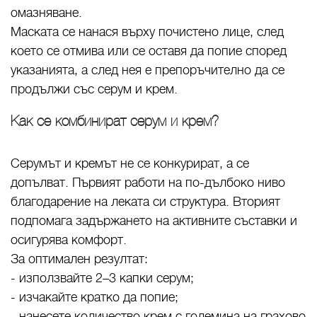
омазняване.
Маската се нанася върху почистено лице, след
което се отмива или се оставя да попие според
указанията, а след нея е препоръчително да се
продължи със серум и крем.
Как се комбинират серум и крем?
Серумът и кремът не се конкурират, а се
допълват. Първият работи на по-дълбоко ниво
благодарение на леката си структура. Вторият
подпомага задържането на активните съставки и
осигурява комфорт.
За оптимален резултат:
- използвайте 2–3 капки серум;
- изчакайте кратко да попие;
- нанесете количество крем с големина на грахово