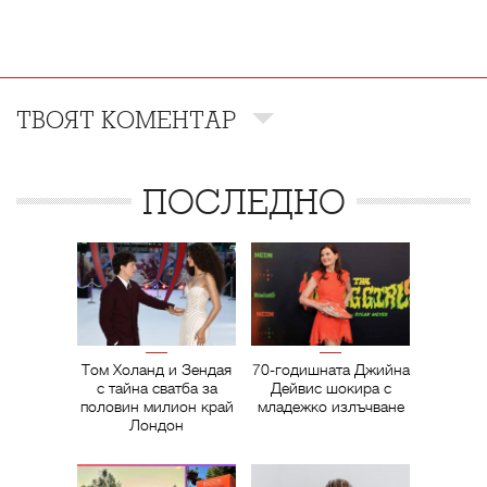
ТВОЯТ КОМЕНТАР
ПОСЛЕДНО
Том Холанд и Зендая
70-годишната Джийна
с тайна сватба за
Дейвис шокира с
половин милион край
младежко излъчване
Лондон