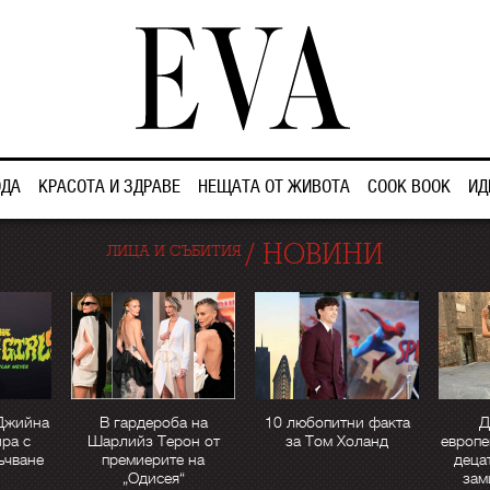
ДА
КРАСОТА И ЗДРАВЕ
НЕЩАТА ОТ ЖИВОТА
COOK BOOK
ИД
/
НОВИНИ
ЛИЦА И СЪБИТИЯ
Джийна
В гардероба на
10 любопитни факта
Д
ра с
Шарлийз Терон от
за Том Холанд
европе
ъчване
премиерите на
деца
„Одисея“
зам