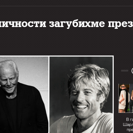
личности загубихме през
В г
Шарл
пр