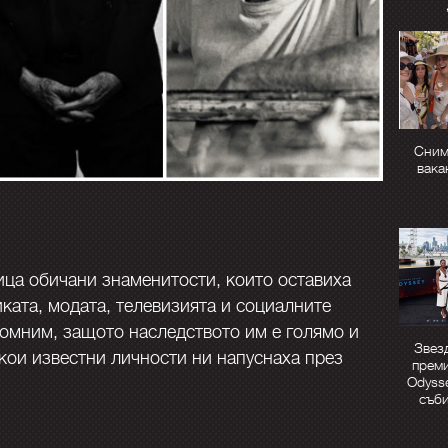
Сним
вака
дица обичани знаменитости, които оставиха
ката, модата, телевизията и социалните
помним, защото наследството им е голямо и
Звез
кои известни личности ни напуснаха през
преми
Odysse
съб