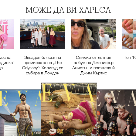
МОЖЕ ДА ВИ ХАРЕСА
късно:
Звезден блясък на
Снимки от летния
Топ 1
ндинка“
премиерата на „The
албум на Дженифър
ща
Odyssey“: Холивуд се
Анистън и приятеля й
събира в Лондон
Джим Къртис