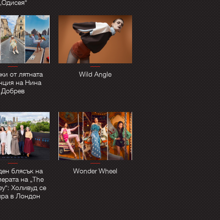
„Одисея“
ки от лятната
Wild Angle
нция на Нина
Добрев
ден блясък на
Wonder Wheel
ерата на „The
y“: Холивуд се
ира в Лондон