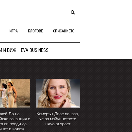
ИГРА
БЛОГОВЕ
СПИСАНИЕТО
И И ВИЖ
EVA BUSINESS
жей Ло на
Камерън Диас доказа,
йска ваканция с
че за майчинството
та си преди да
няма възраст
инат в колеж