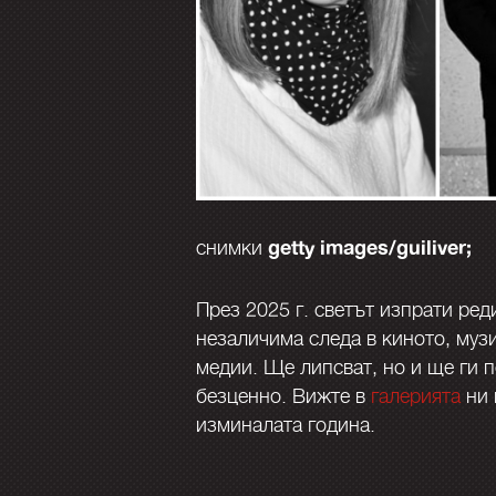
getty images/guiliver;
снимки
През 2025 г. светът изпрати ре
незаличима следа в киното, музи
медии. Ще липсват, но и ще ги 
безценно. Вижте в
галерията
ни 
изминалата година.