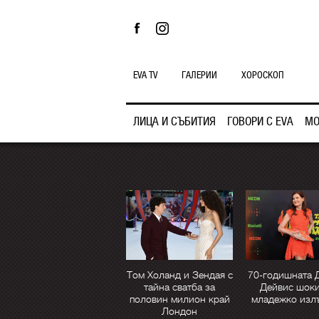
EVA TV
ГАЛЕРИИ
ХОРОСКОП
ЛИЦА И СЪБИТИЯ
ГОВОРИ С EVA
МО
Том Холанд и Зендая с
70-годишната 
тайна сватба за
Дейвис шоки
половин милион край
младежко изл
Лондон