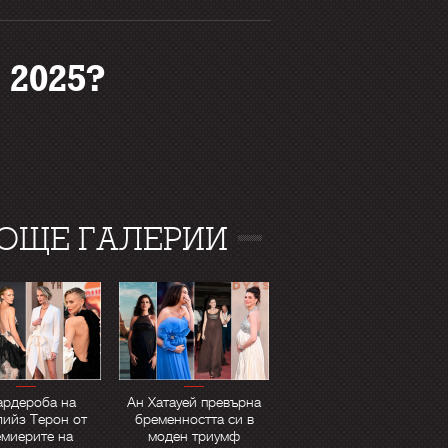
 2025?
ОЩЕ ГАЛЕРИИ
ардероба на
Ан Хатауей превърна
ийз Терон от
бременността си в
емиерите на
моден триумф