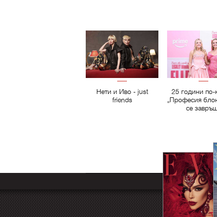
Нети и Иво - just
25 години по-
friends
„Професия бло
се завръ