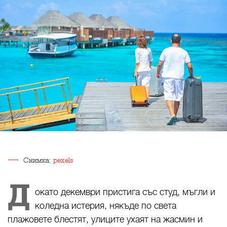
Снимка:
pexels
Д
окато декември пристига със студ, мъгли и
коледна истерия, някъде по света
плажовете блестят, улиците ухаят на жасмин и