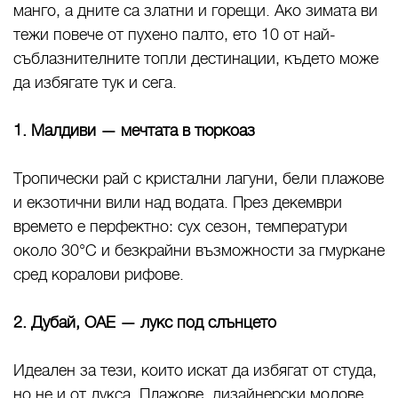
манго, а дните са златни и горещи. Ако зимата ви
тежи повече от пухено палто, ето 10 от най-
съблазнителните топли дестинации, където може
да избягате тук и сега.
1. Малдиви — мечтата в тюркоаз
Тропически рай с кристални лагуни, бели плажове
и екзотични вили над водата. През декември
времето е перфектно: сух сезон, температури
около 30°C и безкрайни възможности за гмуркане
сред коралови рифове.
2. Дубай, ОАЕ — лукс под слънцето
Идеален за тези, които искат да избягат от студа,
но не и от лукса. Плажове, дизайнерски молове,