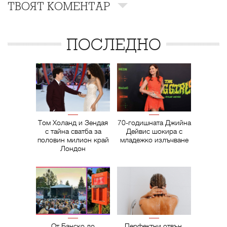
ТВОЯТ КОМЕНТАР
ПОСЛЕДНО
Том Холанд и Зендая
70-годишната Джийна
с тайна сватба за
Дейвис шокира с
половин милион край
младежко излъчване
Лондон
От Банско до
Перфектни отвън,