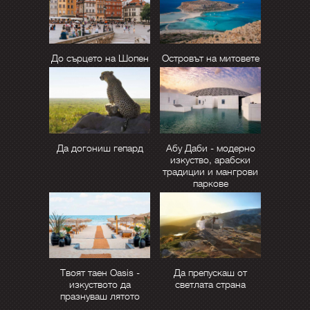
До сърцето на Шопен
Островът на митовете
Да догониш гепард
Абу Даби - модерно
изкуство, арабски
традиции и мангрови
паркове
Твоят таен Oasis -
Да препускаш от
изкуството да
светлата страна
празнуваш лятото