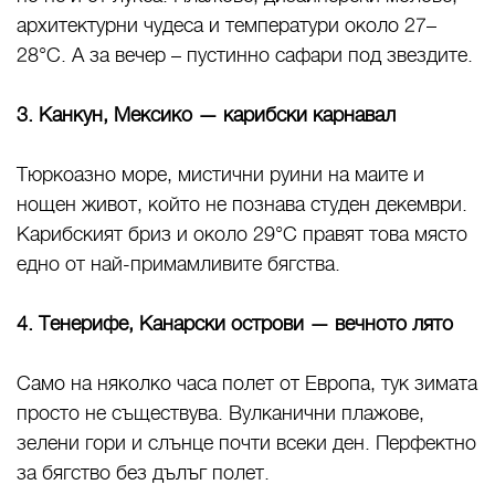
архитектурни чудеса и температури около 27–
28°C. А за вечер – пустинно сафари под звездите.
3. Канкун, Мексико — карибски карнавал
Тюркоазно море, мистични руини на маите и
нощен живот, който не познава студен декември.
Карибският бриз и около 29°C правят това място
едно от най-примамливите бягства.
4. Тенерифе, Канарски острови — вечното лято
Само на няколко часа полет от Европа, тук зимата
просто не съществува. Вулканични плажове,
зелени гори и слънце почти всеки ден. Перфектно
за бягство без дълъг полет.