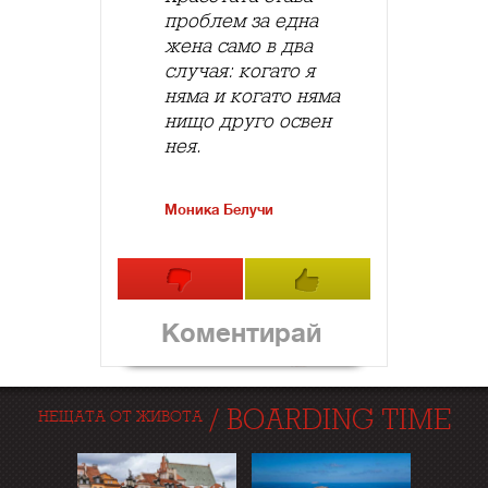
проблем за една
жена само в два
случая: когато я
няма и когато няма
нищо друго освен
нея.
Моника Белучи
Коментирай
/
BOARDING TIME
НЕЩАТА ОТ ЖИВОТА