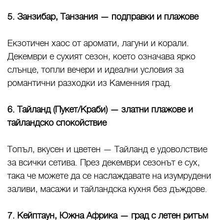
5. Занзибар, Танзания — подправки и плажове
Екзотичен хаос от аромати, лагуни и корали.
Декември е сухият сезон, което означава ярко
слънце, топли вечери и идеални условия за
романтични разходки из Каменния град.
6. Тайланд (Пукет/Краби) — златни плажове и
тайландско спокойствие
Топъл, вкусен и цветен — Тайланд е удоволствие
за всички сетива. През декември сезонът е сух,
така че можете да се наслаждавате на изумрудени
заливи, масажи и тайландска кухня без дъждове.
7. Кейптаун, Южна Африка — град с летен ритъм