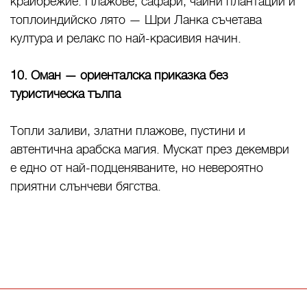
крайбрежие. Плажове, сафари, чайни плантации и
топлоиндийско лято — Шри Ланка съчетава
култура и релакс по най-красивия начин.
10. Оман — ориенталска приказка без
туристическа тълпа
Топли заливи, златни плажове, пустини и
автентична арабска магия. Мускат през декември
е едно от най-подценяваните, но невероятно
приятни слънчеви бягства.