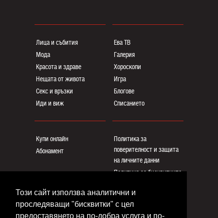
Лица и събития
Ева ТВ
Мода
Галерия
Красота и здраве
Хороскопи
Нещата от живота
Игра
Секс и връзки
Блогoве
Иди и виж
Списанието
Купи онлайн
Политика за
поверителност и защита
Абонамент
на личните данни
Политика за бисквитките
Реклама
Този сайт използва аналитични и
Общи условия
проследяващи "бисквитки" с цел
Контакти
предоставянето на по-добра услуга и по-