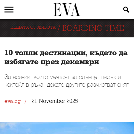
/
BOARDING TIME
НЕЩАТА ОТ ЖИВОТА
10 топли дестинации, където да
избягате през декември
За всички, които мечтаят за слънце, пясък и
коктейл в ръка, докато другите разчистват сняг
21 November 2025
eva.bg