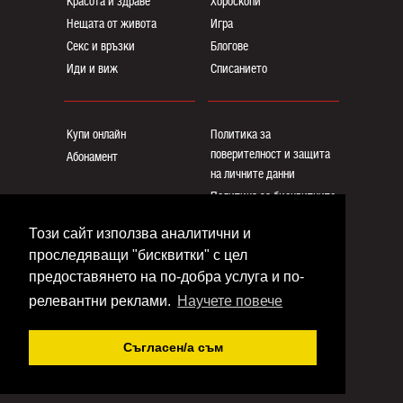
Красота и здраве
Хороскопи
Нещата от живота
Игра
Секс и връзки
Блогoве
Иди и виж
Списанието
Купи онлайн
Политика за
поверителност и защита
Абонамент
на личните данни
Политика за бисквитките
Реклама
Този сайт използва аналитични и
Общи условия
проследяващи "бисквитки" с цел
Контакти
предоставянето на по-добра услуга и по-
релевантни реклами.
Научете повече
Copyright © www.eva.bg
Съгласен/a съм