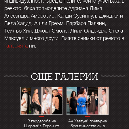
индивидуалност. Сред ангелите, които участваха в
ревюто, бяха топмоделите Адриана Лима,
Алесандра Амброзио, Канди Суейнпул, Джиджи и
Бела Хадид, Ашли Греъм, Барбара Палвин,
Тейлър Хил, Джоан Смолс, Лили Олдридж, Стела
Максуел и много други. Вижте снимки от ревюто в
галерията
ни.
ОЩЕ ГАЛЕРИИ
В гардероба на
Ан Хатауей превърна
Шарлийз Терон от
бременността си в