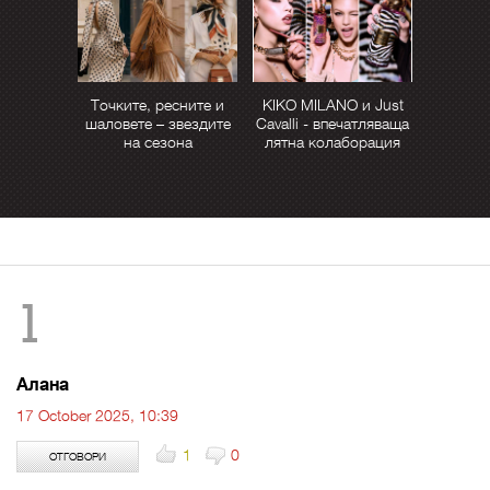
Точките, ресните и
KIKO MILANO и Just
шаловете – звездите
Cavalli - впечатляваща
на сезона
лятна колаборация
1
Алана
17 October 2025, 10:39
1
0
ОТГОВОРИ