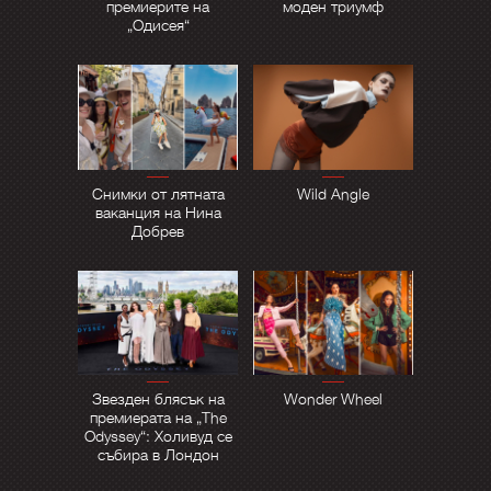
премиерите на
моден триумф
„Одисея“
Снимки от лятната
Wild Angle
ваканция на Нина
Добрев
Звезден блясък на
Wonder Wheel
премиерата на „The
Odyssey“: Холивуд се
събира в Лондон