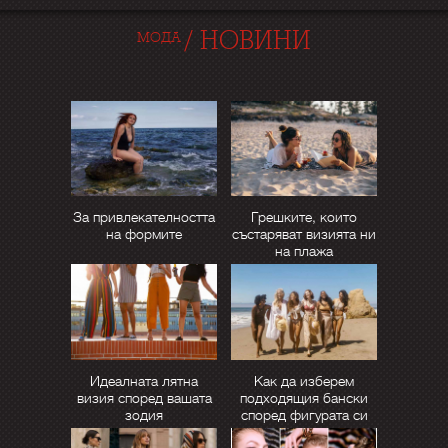
/
НОВИНИ
МОДА
За привлекателността
Грешките, които
на формите
състаряват визията ни
на плажа
Идеалната лятна
Как да изберем
визия според вашата
подходящия бански
зодия
според фигурата си