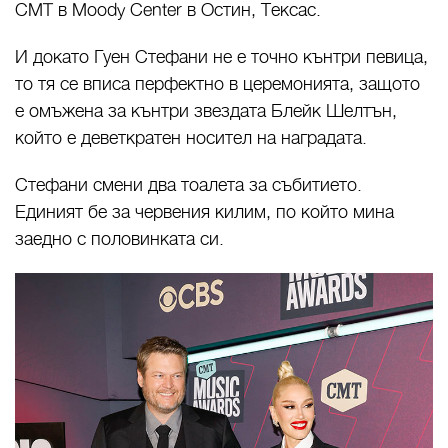
CMT в Moody Center в Остин, Тексас.
И докато Гуен Стефани не е точно кънтри певица,
то тя се вписа перфектно в церемонията, защото
е омъжена за кънтри звездата Блейк Шелтън,
който е деветкратен носител на наградата.
Стефани смени два тоалета за събитието.
Единият бе за червения килим, по който мина
заедно с половинката си.