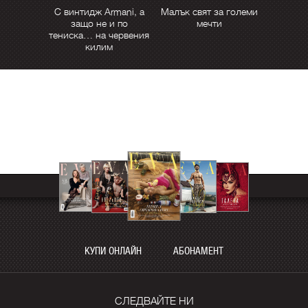
С винтидж Armani, а
Малък свят за големи
защо не и по
мечти
тениска… на червения
килим
КУПИ ОНЛАЙН
АБОНАМЕНТ
СЛЕДВАЙТЕ НИ