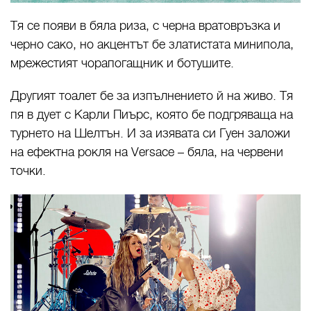
Тя се появи в бяла риза, с черна вратовръзка и
черно сако, но акцентът бе златистата минипола,
мрежестият чорапогащник и ботушите.
Другият тоалет бе за изпълнението й на живо. Тя
пя в дует с Карли Пиърс, която бе подгряваща на
турнето на Шелтън. И за изявата си Гуен заложи
на ефектна рокля на Versace – бяла, на червени
точки.