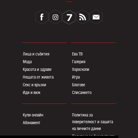
Лица и събития
Ева ТВ
Мода
Галерия
Красота и здраве
Хороскопи
Нещата от живота
Игра
Секс и връзки
Блогoве
Иди и виж
Списанието
Купи онлайн
Политика за
поверителност и защита
Абонамент
на личните данни
Политика за бисквитките