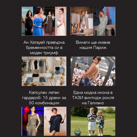
Ан Хатауей превърна
Винаги ще имаме
бременността си в
нашия Париж
моден триумф
Капсулен летен
Една модна икона в
гардероб: 15 дрехи за
ТАЗИ винтидж рокля
50 комбинации
на Галиано