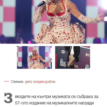
Снимка:
getty images/guiliver
З
вездите на кънтри музиката се събраха за
57-ото издание на музикалните награди