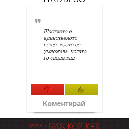
Щастието е
единственото
нещо, което се
умножава, когато
го споделяш
Коментирай
/
ВИЖ КОЙ КАК
МОДА