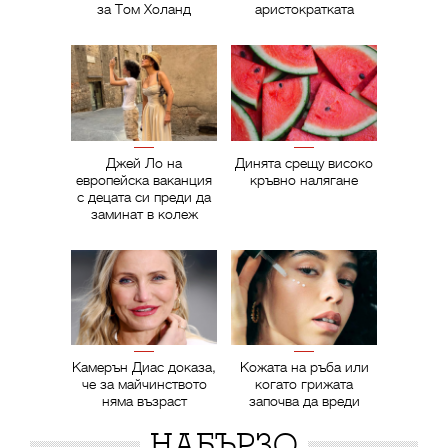
за Том Холанд
аристократката
Джей Ло на
Динята срещу високо
европейска ваканция
кръвно налягане
с децата си преди да
заминат в колеж
Камерън Диас доказа,
Кожата на ръба или
че за майчинството
когато грижата
няма възраст
започва да вреди
НАБЪРЗО