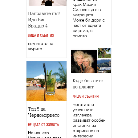
крак Мария
Силвестър е в
Направете път!
матрицата.
Иде Биг
Може би дори с
част от едната
Брадър 4
си ръка, с
рамото.
ЛИЦА И СЪБИТИЯ
под игото на
журито
Къде богатите
не плачат
ЛИЦА И СЪБИТИЯ
Богатите и
Топ 5 на
успешните
изглежда
Черноморието
развиват особен
НЕЩАТА ОТ ЖИВОТА
инстинкт за
откриване на
На нашето
интересни