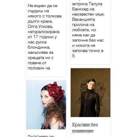
актриса Талула
Не върви да се
Банкхед на
сърдиш на
неизвестен мъж.
някого с толкова
Ваканцията
дълги крака.
прилича на
Олга Ускова,
любовта, но
натурализирана
няма как да
от 17 години у
започне без нас
нас руска
и никога не
блондинка,
започва точно в
закъснява за
5.
срещата ни с
повече от
половин ча
Красиви без
извинение