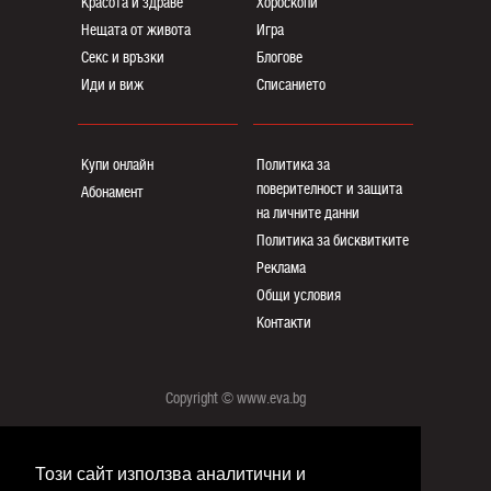
Красота и здраве
Хороскопи
Нещата от живота
Игра
Секс и връзки
Блогoве
Иди и виж
Списанието
Купи онлайн
Политика за
поверителност и защита
Абонамент
на личните данни
Политика за бисквитките
Реклама
Общи условия
Контакти
Copyright © www.eva.bg
Този сайт използва аналитични и