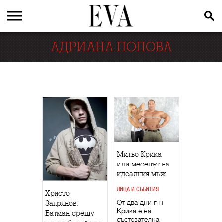
АДРИАНА ПОПОВА
Митьо Крика
или месецът на
идеалния мъж
ЛИЦА И СЪБИТИЯ
Христо
От два дни г-н
Запрянов:
Крика е на
Батман срещу
състезателна