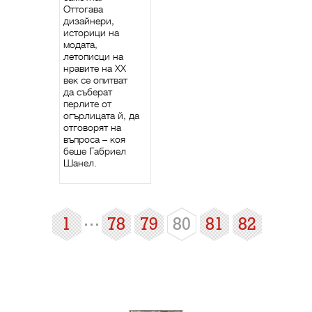
Оттогава
дизайнери,
историци на
модата,
летописци на
нравите на XX
век се опитват
да съберат
перлите от
огърлицата й, да
отговорят на
въпроса – коя
беше Габриел
Шанел.
1
78
79
80
81
82