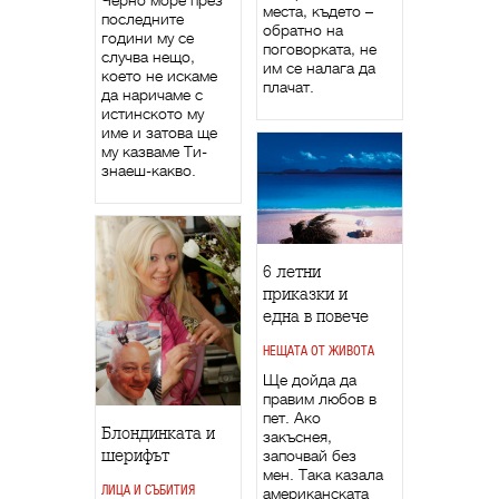
Черно море през
места, където –
последните
обратно на
години му се
поговорката, не
случва нещо,
им се налага да
което не искаме
плачат.
да наричаме с
истинското му
име и затова ще
му казваме Ти-
знаеш-какво.
6 летни
приказки и
една в повече
НЕЩАТА ОТ ЖИВОТА
Ще дойда да
правим любов в
пет. Ако
Блондинката и
закъснея,
започвай без
шерифът
мен. Така казала
ЛИЦА И СЪБИТИЯ
американската