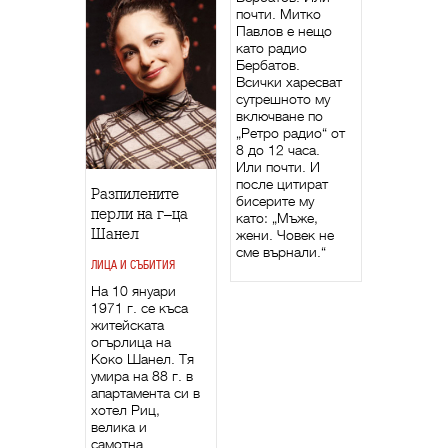
почти. Митко
Павлов е нещо
като радио
Бербатов.
Всички харесват
сутрешното му
включване по
„Ретро радио“ от
8 до 12 часа.
Или почти. И
после цитират
Разпилените
бисерите му
перли на г–ца
като: „Мъже,
Шанел
жени. Човек не
сме върнали.“
ЛИЦА И СЪБИТИЯ
На 10 януари
1971 г. се къса
житейската
огърлица на
Коко Шанел. Тя
умира на 88 г. в
апартамента си в
хотел Риц,
велика и
самотна.