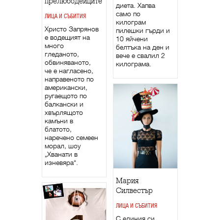
прелюбодейците
диета. Хапва
само по
ЛИЦА И СЪБИТИЯ
килограм
Христо Запрянов
пилешки гърди и
е водещият на
10 яйчени
много
белтъка на ден и
гледаното,
вече е свалил 2
обвиняваното,
килограма.
че е нагласено,
направеното по
американски,
ругаещото по
балкански и
хвърлящото
камъни в
блатото,
наречено семеен
морал, шоу
„Хванати в
изневяра“.
Мария
Силвестър
ЛИЦА И СЪБИТИЯ
С единия си