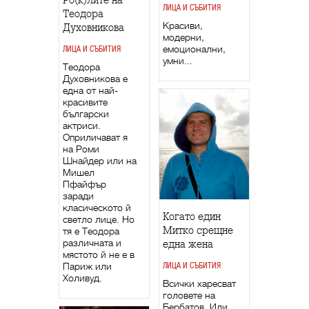
Ро(к)лите на
ЛИЦА И СЪБИТИЯ
Теодора
Красиви,
Духовникова
модерни,
емоционални,
ЛИЦА И СЪБИТИЯ
умни...
Теодора
Духовникова е
една от най-
красивите
български
актриси.
Оприличават я
на Роми
Шнайдер или на
Мишел
Пфайфър
заради
класическото й
Когато един
светло лице. Но
Митко срещне
тя е Теодора
различната и
една жена
мястото й не е в
Париж или
ЛИЦА И СЪБИТИЯ
Холивуд.
Всички харесват
головете на
Бербатов. Или