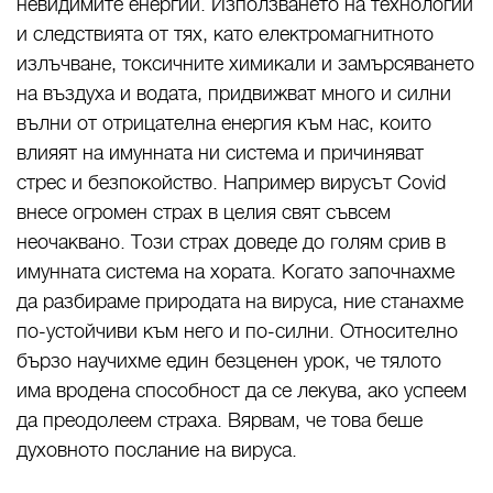
невидимите енергии. Използването на технологии
и следствията от тях, като електромагнитното
излъчване, токсичните химикали и замърсяването
на въздуха и водата, придвижват много и силни
вълни от отрицателна енергия към нас, които
влияят на имунната ни система и причиняват
стрес и безпокойство. Например вирусът Covid
внесе огромен страх в целия свят съвсем
неочаквано. Този страх доведе до голям срив в
имунната система на хората. Когато започнахме
да разбираме природата на вируса, ние станахме
по-устойчиви към него и по-силни. Относително
бързо научихме един безценен урок, че тялото
има вродена способност да се лекува, ако успеем
да преодолеем страха. Вярвам, че това беше
духовното послание на вируса.