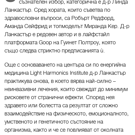
съзнателен избор, категорична е д-р Линда
Ланкастър. Сред хората, които съветва по
здравословни въпроси, са Робърт Редфорд,
Аманда Сейфрид и топмоделът Миранда Кер. Д-р
Ланкастър е редовен автор и в лайфстайл
платформата Goop на Гуинет Полтроу, която
също следва стриктно предписанията ù.
Още с основаването на центъра си по енергийна
медицина Light Harmonics Institute д-р Ланкастър
практикува онова, в което вярва най-силно –
неинвазивни лечения, които свеждат до минимум
рисковете от странични ефекти. Според нея
здравето или болестта са резултат от сложно
взаимодействие на физическото, емоционалното,
умственото и генетичното състояние на
организма, както и че се повлияват от околната