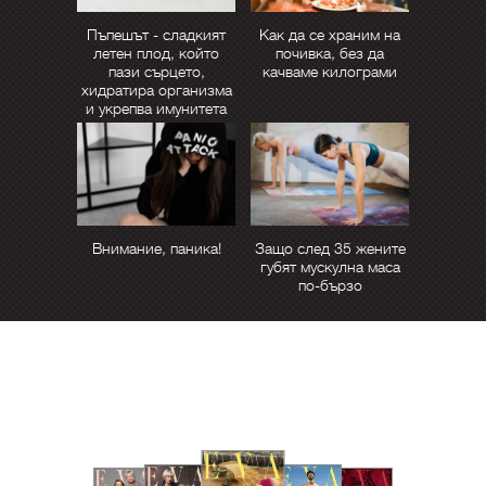
Пъпешът - сладкият
Как да се храним на
летен плод, който
почивка, без да
пази сърцето,
качваме килограми
хидратира организма
и укрепва имунитета
Внимание, паника!
Защо след 35 жените
губят мускулна маса
по-бързо