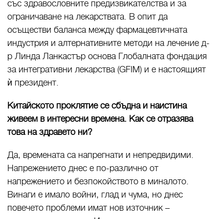
със здравословните предизвикателства и за
ограничаване на лекарствата. В опит да
осъществи баланса между фармацевтичната
индустрия и алтернативните методи на лечение д-
р Линда Ланкастър основа Глобалната фондация
за интегративни лекарства (GFIM) и е настоящият
ѝ президент.
Китайското проклятие се сбъдна и наистина
живеем в интересни времена. Как се отразява
това на здравето ни?
Да, времената са напрегнати и непредвидими.
Напрежението днес е по-различно от
напрежението и безпокойството в миналото.
Винаги е имало войни, глад и чума, но днес
повечето проблеми имат нов източник –