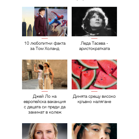
10 любопитни факта
Леда Тасева -
за Том Холанд
аристократката
Джей Ло на
Динята срещу високо
европейска ваканция
кръвно налягане
с децата си преди да
заминат в колеж