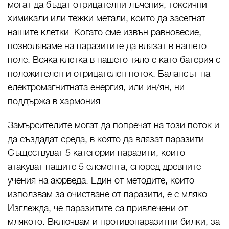
могат да бъдат отрицателни лъчения, токсични
химикали или тежки метали, които да засегнат
нашите клетки. Когато сме извън равновесие,
позволяваме на паразитите да влязат в нашето
поле. Всяка клетка в нашето тяло е като батерия с
положителен и отрицателен поток. Балансът на
електромагнитната енергия, или ин/ян, ни
поддържа в хармония.
Замърсителите могат да попречат на този поток и
да създадат среда, в която да влязат паразити.
Съществуват 5 категории паразити, които
атакуват нашите 5 елемента, според древните
учения на аюрведа. Един от методите, които
използвам за очистване от паразити, е с мляко.
Изглежда, че паразитите са привлечени от
млякото. Включвам и противопаразитни билки, за