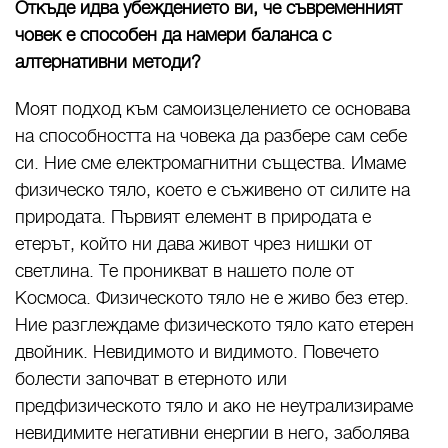
Откъде идва убеждението ви, че съвременният
човек е способен да намери баланса с
алтернативни методи?
Моят подход към самоизцелението се основава
на способността на човека да разбере сам себе
си. Ние сме електромагнитни същества. Имаме
физическо тяло, което е съживено от силите на
природата. Първият елемент в природата е
етерът, който ни дава живот чрез нишки от
светлина. Те проникват в нашето поле от
Космоса. Физическото тяло не е живо без етер.
Ние разглеждаме физическото тяло като етерен
двойник. Невидимото и видимото. Повечето
болести започват в етерното или
предфизическото тяло и ако не неутрализираме
невидимите негативни енергии в него, заболява