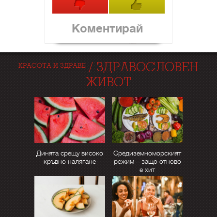
Коментирай
/
ЗДРАВОСЛОВЕН
КРАСОТА И ЗДРАВЕ
ЖИВОТ
Динята срещу високо
Средиземноморският
кръвно налягане
режим – защо отново
е хит