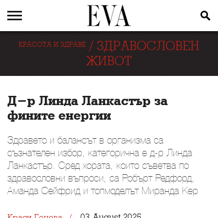
/
ЗДРАВОСЛОВЕН
КРАСОТА И ЗДРАВЕ
ЖИВОТ
Д-р Линда Ланкастър за
фините енергии
Здравето и балансът в организма са
съзнателен избор, категорична е д-р Линда
Ланкастър. Сред хората, които съветва по
здравословни въпроси, са Робърт Редфорд,
Аманда Сейфрид и топмоделът Миранда Кер
03 August 2025
Краси Генова