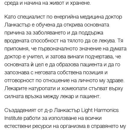
среда и начина на живот и хранене.
Като специалист по енергийна медицина доктор
Ланкастър е обучена да открива основната
причина за заболяването и да поддържа
вродената способност на тялото да се лекува. Тя
припомня, че първоначалното значение на думата
доктор е учител, и затова винаги подчертава, че
основната ѝ цел е да образова пациента и да го
запознава с неговата собствена позиция и
отговорност по отношение на личното му здраве.
Лекарите натуропати и хомеопати стъпват върху
силната връзка между лекар и пациент.
Създаденият от д-р Ланкастър Light Harmonics
Institute работи за използване на всички
естествени ресурси на организма в справянето му