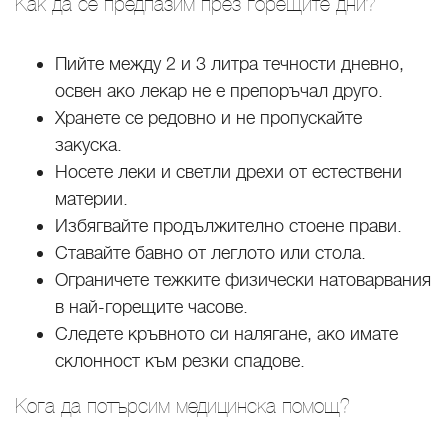
Как да се предпазим през горещите дни?
Пийте между 2 и 3 литра течности дневно,
освен ако лекар не е препоръчал друго.
Хранете се редовно и не пропускайте
закуска.
Носете леки и светли дрехи от естествени
материи.
Избягвайте продължително стоене прави.
Ставайте бавно от леглото или стола.
Ограничете тежките физически натоварвания
в най-горещите часове.
Следете кръвното си налягане, ако имате
склонност към резки спадове.
Кога да потърсим медицинска помощ?