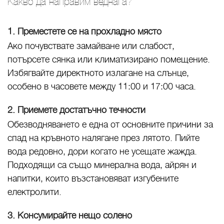
Какво да направим веднага?
1. Преместете се на прохладно място
Ако почувствате замайване или слабост,
потърсете сянка или климатизирано помещение.
Избягвайте директното излагане на слънце,
особено в часовете между 11:00 и 17:00 часа.
2. Приемете достатъчно течности
Обезводняването е една от основните причини за
спад на кръвното налягане през лятото. Пийте
вода редовно, дори когато не усещате жажда.
Подходящи са също минерална вода, айрян и
напитки, които възстановяват изгубените
електролити.
3. Консумирайте нещо солено