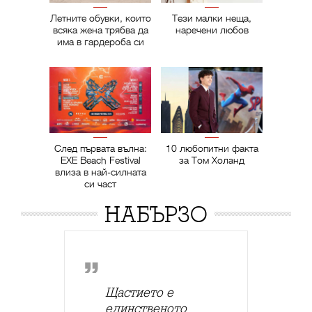
Летните обувки, които
Тези малки неща,
всяка жена трябва да
наречени любов
има в гардероба си
След първата вълна:
10 любопитни факта
EXE Beach Festival
за Том Холанд
влиза в най-силната
си част
НАБЪРЗО
Щастието е
единственото