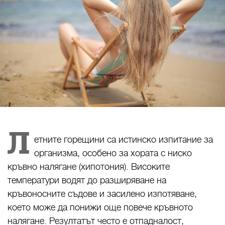
Л
етните горещини са истинско изпитание за
организма, особено за хората с ниско
кръвно налягане (хипотония). Високите
температури водят до разширяване на
кръвоносните съдове и засилено изпотяване,
което може да понижи още повече кръвното
налягане. Резултатът често е отпадналост,