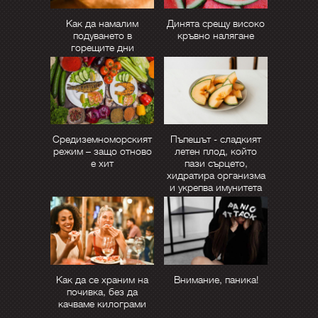
Как да намалим
Динята срещу високо
подуването в
кръвно налягане
горещите дни
Средиземноморският
Пъпешът - сладкият
режим – защо отново
летен плод, който
е хит
пази сърцето,
хидратира организма
и укрепва имунитета
Как да се храним на
Внимание, паника!
почивка, без да
качваме килограми