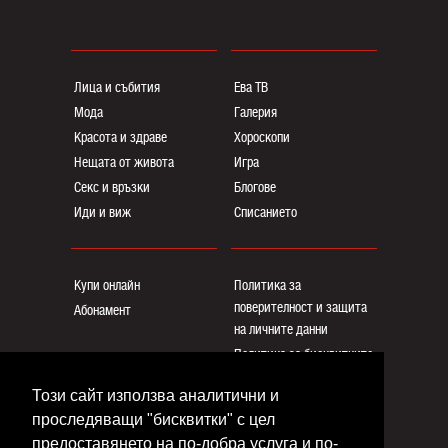
Лица и събития
Ева ТВ
Мода
Галерия
Красота и здраве
Хороскопи
Нещата от живота
Игра
Секс и връзки
Блогoве
Иди и виж
Списанието
Купи онлайн
Политика за
поверителност и защита
Абонамент
на личните данни
Политика за бисквитките
Реклама
Този сайт използва аналитични и
Общи условия
проследяващи "бисквитки" с цел
Контакти
предоставянето на по-добра услуга и по-