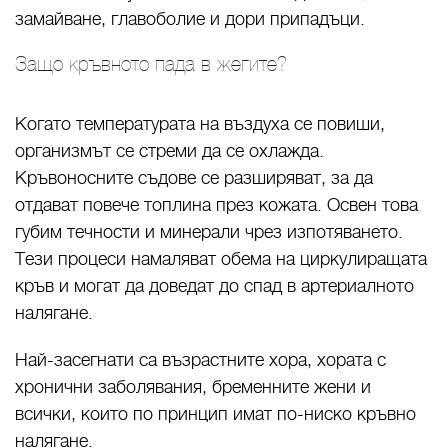
замайване, главоболие и дори припадъци.
Защо кръвното пада в жегите?
Когато температурата на въздуха се повиши,
организмът се стреми да се охлажда.
Кръвоносните съдове се разширяват, за да
отдават повече топлина през кожата. Освен това
губим течности и минерали чрез изпотяването.
Тези процеси намаляват обема на циркулиращата
кръв и могат да доведат до спад в артериалното
налягане.
Най-засегнати са възрастните хора, хората с
хронични заболявания, бременните жени и
всички, които по принцип имат по-ниско кръвно
налягане.