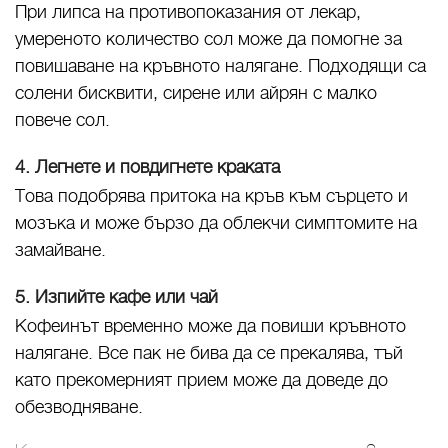
При липса на противопоказания от лекар,
умереното количество сол може да помогне за
повишаване на кръвното налягане. Подходящи са
солени бисквити, сирене или айрян с малко
повече сол.
4. Легнете и повдигнете краката
Това подобрява притока на кръв към сърцето и
мозъка и може бързо да облекчи симптомите на
замайване.
5. Изпийте кафе или чай
Кофеинът временно може да повиши кръвното
налягане. Все пак не бива да се прекалява, тъй
като прекомерният прием може да доведе до
обезводняване.