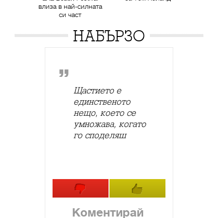
влиза в най-силната
си част
НАБЪРЗО
Щастието е
единственото
нещо, което се
умножава, когато
го споделяш
Коментирай