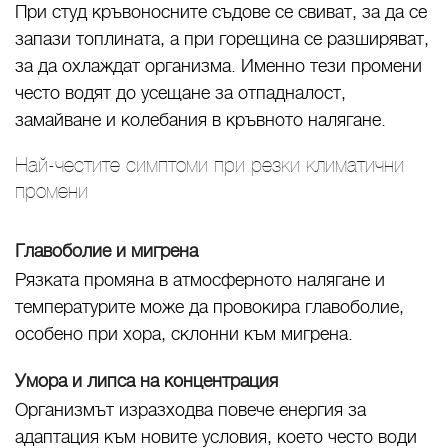
При студ кръвоносните съдове се свиват, за да се
запази топлината, а при горещина се разширяват,
за да охлаждат организма. Именно тези промени
често водят до усещане за отпадналост,
замайване и колебания в кръвното налягане.
Най-честите симптоми при резки климатични
промени
Главоболие и мигрена
Рязката промяна в атмосферното налягане и
температурите може да провокира главоболие,
особено при хора, склонни към мигрена.
Умора и липса на концентрация
Организмът изразходва повече енергия за
адаптация към новите условия, което често води