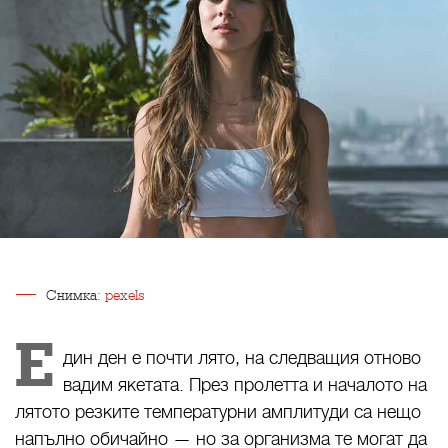
Снимка:
pexels
Е
дин ден е почти лято, на следващия отново
вадим якетата. През пролетта и началото на
лятото резките температурни амплитуди са нещо
напълно обичайно — но за организма те могат да