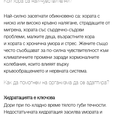
Кои хора са най-чувствителни?
Най-силно засегнати обикновено са: хората с
ниско или високо кръвно налягане, страдащите от
мигрена, хората със сърдечно-съдови
проблеми, малките деца, възрастните хора
и хората с хронична умора и стрес. Жените също
често съобщават за по-силна чувствителност към
климатичните промени заради хормоналните
колебания, които влияят върху
кръвообращението и нервната система.
Как да помогнем на организма да се адаптира?
Хидратацията е ключова
Дори при по-хладно време тялото губи течности.
Недостатъчната хидратация засилва умората и