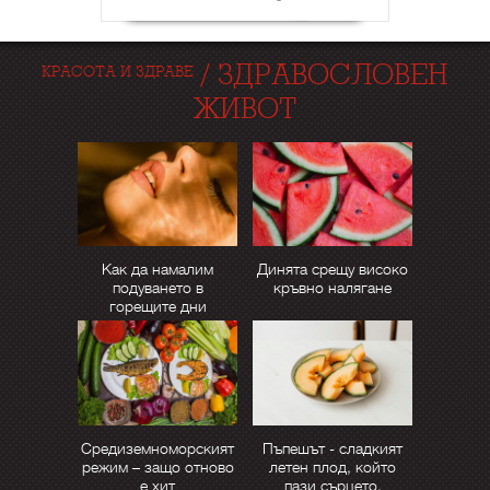
/
ЗДРАВОСЛОВЕН
КРАСОТА И ЗДРАВЕ
ЖИВОТ
Как да намалим
Динята срещу високо
подуването в
кръвно налягане
горещите дни
Средиземноморският
Пъпешът - сладкият
режим – защо отново
летен плод, който
е хит
пази сърцето,