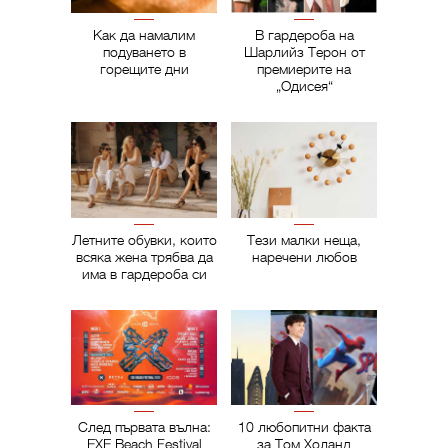
Как да намалим
В гардероба на
подуването в
Шарлийз Терон от
горещите дни
премиерите на
„Одисея“
Летните обувки, които
Тези малки неща,
всяка жена трябва да
наречени любов
има в гардероба си
След първата вълна:
10 любопитни факта
EXE Beach Festival
за Том Холанд