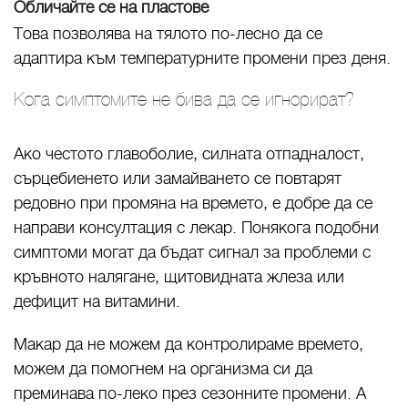
Обличайте се на пластове
Това позволява на тялото по-лесно да се
адаптира към температурните промени през деня.
Кога симптомите не бива да се игнорират?
Ако честото главоболие, силната отпадналост,
сърцебиенето или замайването се повтарят
редовно при промяна на времето, е добре да се
направи консултация с лекар. Понякога подобни
симптоми могат да бъдат сигнал за проблеми с
кръвното налягане, щитовидната жлеза или
дефицит на витамини.
Макар да не можем да контролираме времето,
можем да помогнем на организма си да
преминава по-леко през сезонните промени. А