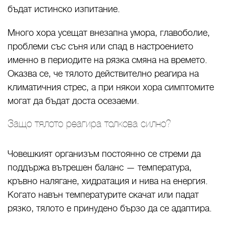
бъдат истинско изпитание.
Много хора усещат внезапна умора, главоболие,
проблеми със съня или спад в настроението
именно в периодите на рязка смяна на времето.
Оказва се, че тялото действително реагира на
климатичния стрес, а при някои хора симптомите
могат да бъдат доста осезаеми.
Защо тялото реагира толкова силно?
Човешкият организъм постоянно се стреми да
поддържа вътрешен баланс — температура,
кръвно налягане, хидратация и нива на енергия.
Когато навън температурите скачат или падат
рязко, тялото е принудено бързо да се адаптира.