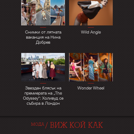
Снимки от лятната
Wild Angle
ваканция на Нина
Добрев
Звезден блясък на
Wonder Wheel
премиерата на „The
Odyssey“: Холивуд се
събира в Лондон
/
ВИЖ КОЙ КАК
МОДА