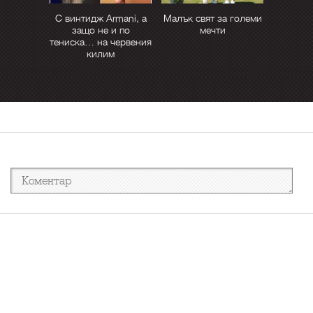
С винтидж Armani, а
Малък свят за големи
защо не и по
мечти
тениска… на червения
килим