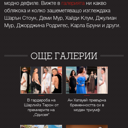
модно дефиле. Вижте в
галерията
ни какво
облякоха и колко зашеметяващо изглеждаха
Шарън Стоун, Деми Мур, Хайди Клум, Джулиан
Мур, Джорджина Родригес, Карла Бруни и други.
ОЩЕ ГАЛЕРИИ
В гардероба на
Ан Хатауей превърна
Шарлийз Терон от
бременността си в
премиерите на
моден триумф
„Одисея“