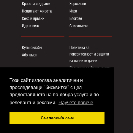
Красота и здраве
Хороскопи
Нещата от живота
Игра
Секс и връзки
Блогoве
Иди и виж
Списанието
Купи онлайн
Политика за
поверителност и защита
Абонамент
на личните данни
Политика за бисквитките
Реклама
Този сайт използва аналитични и
Общи условия
проследяващи "бисквитки" с цел
Контакти
предоставянето на по-добра услуга и по-
релевантни реклами.
Научете повече
Copyright © www.eva.bg
Съгласен/a съм