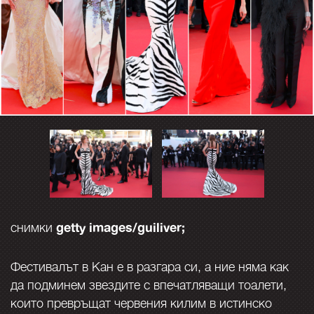
getty images/guiliver;
снимки
Фестивалът в Кан е в разгара си, а ние няма как
да подминем звездите с впечатляващи тоалети,
които превръщат червения килим в истинско