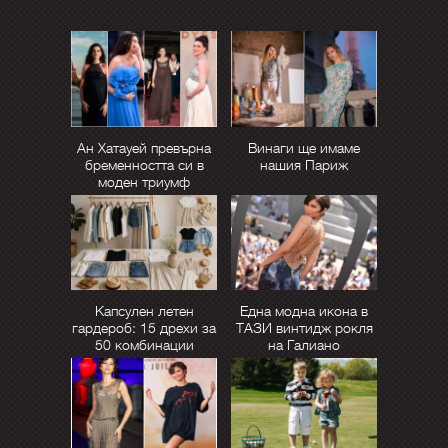
Ан Хатауей превърна
Винаги ще имаме
бременността си в
нашия Париж
моден триумф
Капсулен летен
Една модна икона в
гардероб: 15 дрехи за
ТАЗИ винтидж рокля
50 комбинации
на Галиано