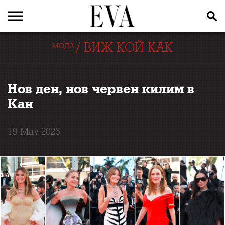
/
ВИЖ КОЙ КАК
МОДА
Нов ден, нов червен килим в
Кан
19 May 2026