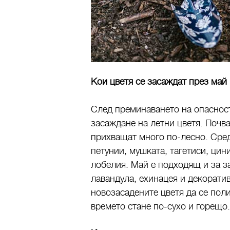
Кои цветя се засаждат през май
След преминаването на опасност
засаждане на летни цветя. Почва
прихващат много по-лесно. Сред
петунии, мушката, тагетиси, цини
лобелия. Май е подходящ и за з
лавандула, ехинацея и декорати
новозасадените цветя да се пол
времето стане по-сухо и горещо.