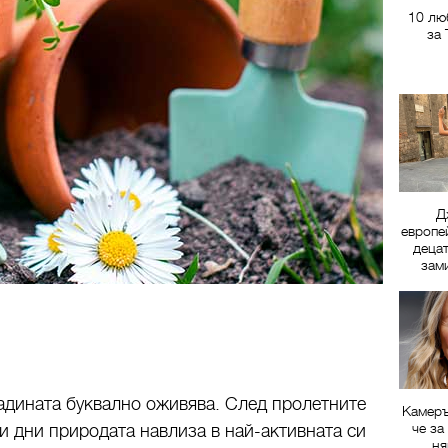
10 лю
за
Д
европе
децат
зам
радината буквално оживява. След пролетните
Камеръ
че за
и дни природата навлиза в най-активната си
ня