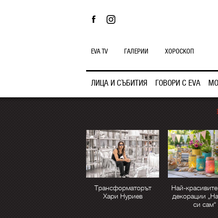
EVA TV
ГАЛЕРИИ
ХОРОСКОП
ЛИЦА И СЪБИТИЯ
ГОВОРИ С EVA
МО
Трансформаторът
Най-красивите
Хари Нуриев
декорации „Н
си сам“