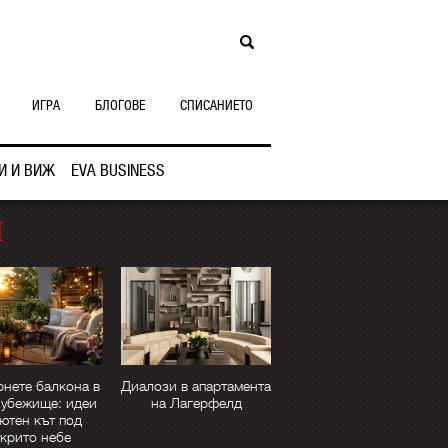
ИГРА
БЛОГОВЕ
СПИСАНИЕТО
И И ВИЖ
EVA BUSINESS
Н
нете балкона в
Диалози в апартамента
 убежище: идеи
на Лагерфелд
уютен кът под
крито небе