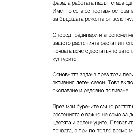
фаза, а работата навън става е
Именно сега се поставя основата
за бъдещата реколта от зеленчу
Според градинари и агрономи ма
защото растенията растат интен
почвата вече е достатъчно затоп
културите.
Основната задача през този пер
активния летен сезон. Това вкл
окопаване и редовно поливане.
През май бурените също растат 
растенията е важно не само за д
цветята и зеленчуците. Плевелит
почвата, а при по-топло време м