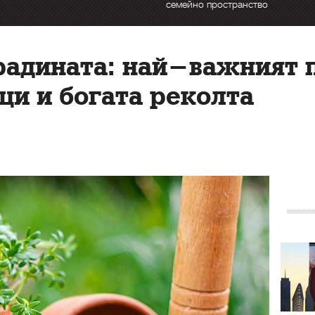
семейно пространство
радината: най-важният 
ци и богата реколта