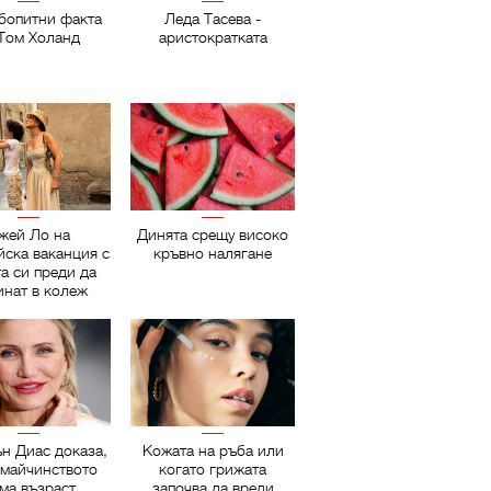
бопитни факта
Леда Тасева -
 Том Холанд
аристократката
жей Ло на
Динята срещу високо
йска ваканция с
кръвно налягане
а си преди да
инат в колеж
н Диас доказа,
Кожата на ръба или
 майчинството
когато грижата
ма възраст
започва да вреди