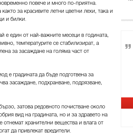
дновременно повече и много по-приятна.
 както за красивите летни цветни лехи, така и
ци и билки.
й е един от най-важните месеци в годината,
зивно, температурите се стабилизират, а
лена за засаждане на голяма част от
иод е градината да бъде подготвена за
ючва засаждане, подхранване, подрязване,
бързо, затова редовното почистване около
обрия вид на градината, но и за здравето на
е отнемат хранителни вещества и влага от
огат да привлекат вредители.