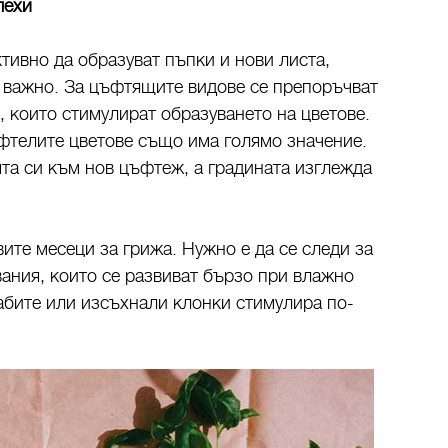
лехи
тивно да образуват пъпки и нови листа,
 важно. За цъфтящите видове се препоръчват
, които стимулират образуването на цветове.
фтелите цветове също има голямо значение.
ята си към нов цъфтеж, а градината изглежда
ите месеци за грижа. Нужно е да се следи за
ания, които се развиват бързо при влажно
абите или изсъхнали клонки стимулира по-