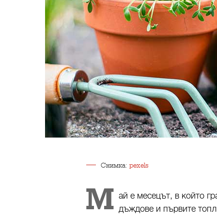
Снимка:
pexels
М
ай е месецът, в който г
дъждове и първите топл