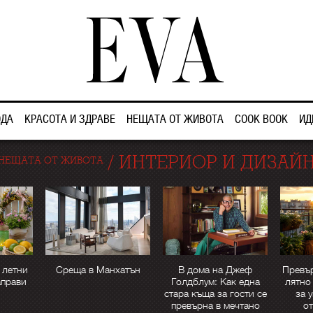
ДА
КРАСОТА И ЗДРАВЕ
НЕЩАТА ОТ ЖИВОТА
COOK BOOK
ИД
/
ИНТЕРИОР И ДИЗАЙ
НЕЩАТА ОТ ЖИВОТА
 летни
Среща в Манхатън
В дома на Джеф
Превър
аправи
Голдблум: Как една
лятно
стара къща за гости се
за 
превърна в мечтано
от