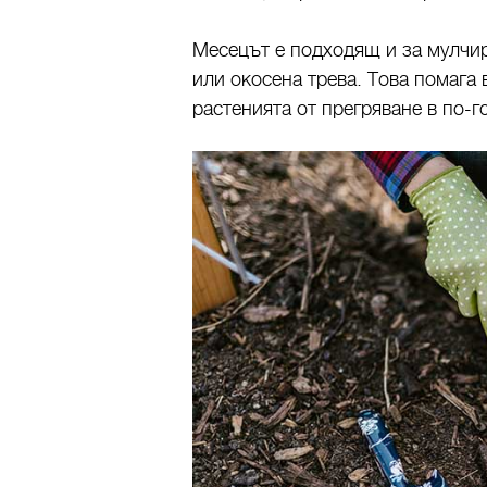
Месецът е подходящ и за мулчир
или окосена трева. Това помага 
растенията от прегряване в по-г