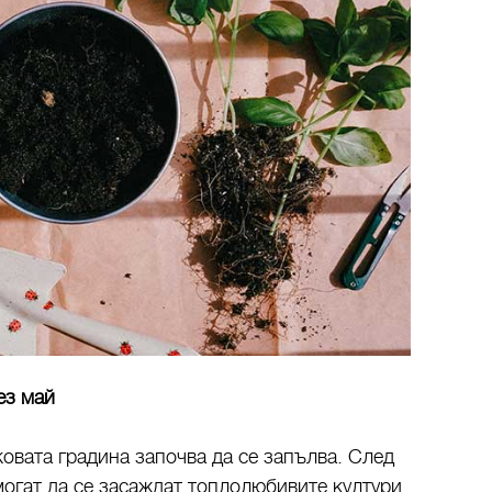
ез май
ковата градина започва да се запълва. След
могат да се засаждат топлолюбивите култури.