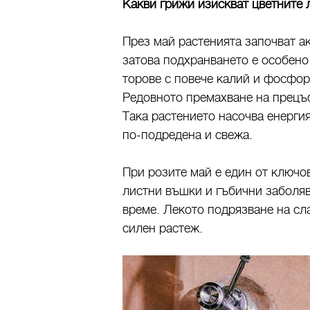
Какви грижи изискват цветните 
През май растенията започват ак
затова подхранването е особено
торове с повече калий и фосфор
Редовното премахване на прецъ
Така растението насочва енерги
по-подредена и свежа.
При розите май е един от ключов
листни въшки и гъбични заболяв
време. Лекото подрязване на сл
силен растеж.