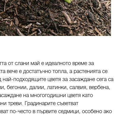
та от слани май е идеалното време за
та вече е достатъчно топла, а растенията се
 най-подходящите цветя за засаждане сега са
и, бегонии, далии, латинки, салвия, вербена,
асаждане на многогодишни цветя като
вни треви. Градинарите съветват
иват по-често в първите седмици, особено ако