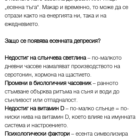
„есенна тъга“. Макар и временно, то може да се
отрази както на енергията ни, така и на
ежедневието.
Защо се появява есенната депресия?
Недостиг на слънчева светлина
– по-малкото
дневни часове намаляват производството на
серотонин, хормона на щастието.
Промени в биологичния часовник
– ранното
стъмване обърква ритъма на съня и води до
сънливост или отпадналост.
Недостиг на витамин D
– по-малко слънце = по-
ниски нива на витамин D, което влияе на имунната
система и настроението.
Психологически фактори
– есента символизира