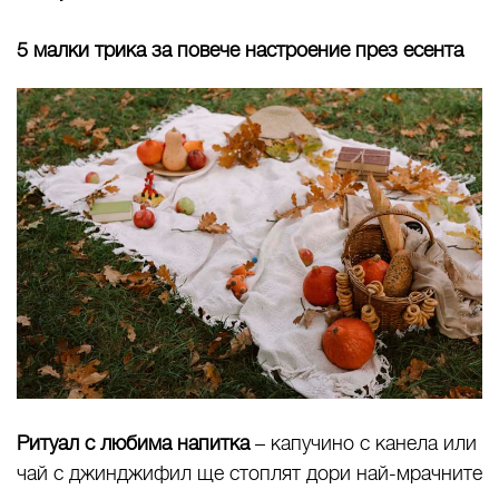
5 малки трика за повече настроение през есента
Ритуал с любима напитка
– капучино с канела или
чай с джинджифил ще стоплят дори най-мрачните