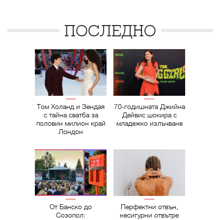
ПОСЛЕДНО
Том Холанд и Зендая
70-годишната Джийна
с тайна сватба за
Дейвис шокира с
половин милион край
младежко излъчване
Лондон
От Банско до
Перфектни отвън,
Созопол:
несигурни отвътре