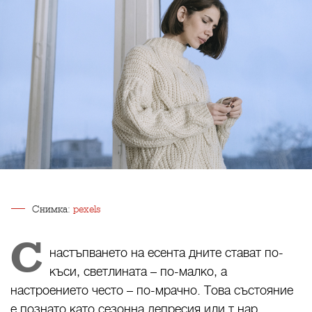
Снимка:
pexels
С
настъпването на есента дните стават по-
къси, светлината – по-малко, а
настроението често – по-мрачно. Това състояние
е познато като сезонна депресия или т.нар.