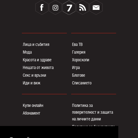
Лица и събития
Ева ТВ
Мода
Галерия
Красота и здраве
Хороскопи
Нещата от живота
Игра
Секс и връзки
Блогoве
Иди и виж
Списанието
Купи онлайн
Политика за
поверителност и защита
Абонамент
на личните данни
Политика за бисквитките
Реклама