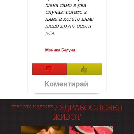
жена само в два
случая: когато я
няма и когато няма
нищо друго освен
нея.
Моника Белучи
Коментирай
/
ЗДРАВОСЛОВЕН
КРАСОТА И ЗДРАВЕ
ЖИВОТ