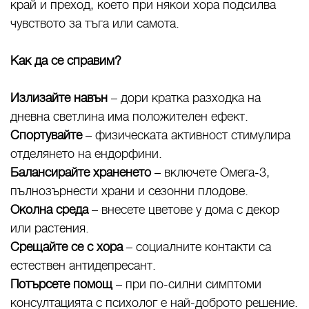
край и преход, което при някои хора подсилва
чувството за тъга или самота.
Как да се справим?
Излизайте навън
– дори кратка разходка на
дневна светлина има положителен ефект.
Спортувайте
– физическата активност стимулира
отделянето на ендорфини.
Балансирайте храненето
– включете Омега-3,
пълнозърнести храни и сезонни плодове.
Околна среда
– внесете цветове у дома с декор
или растения.
Срещайте се с хора
– социалните контакти са
естествен антидепресант.
Потърсете помощ
– при по-силни симптоми
консултацията с психолог е най-доброто решение.