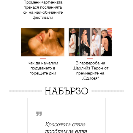
ПромениКартинката
пренася посланията
си на най-обичаните
фестивали
Как да намалим
В гардероба на
подуването в
Шарлийз Терон от
горещите дни
премиерите на
„Одисея“
НАБЪРЗО
Красотата става
проблем за една