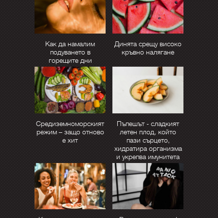
Как да намалим
Динята срещу високо
подуването в
кръвно налягане
горещите дни
Средиземноморският
Пъпешът - сладкият
режим – защо отново
летен плод, който
е хит
пази сърцето,
хидратира организма
и укрепва имунитета