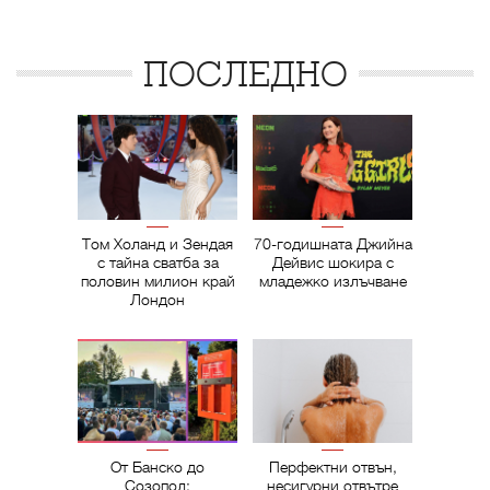
ПОСЛЕДНО
Том Холанд и Зендая
70-годишната Джийна
с тайна сватба за
Дейвис шокира с
половин милион край
младежко излъчване
Лондон
От Банско до
Перфектни отвън,
Созопол:
несигурни отвътре