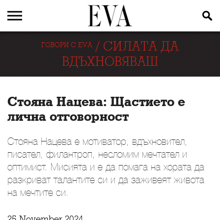
/
СИЛАТА ДА
ГОВОРИ С EVA
ВДЪХНОВЯВАШ
Стояна Нацева: Щастието е
лична отговорност
Стояна Нацева е мотиватор, вдъхновител,
писател, филантроп, несломим мечтател и
оптимист. Мисията и е да помага на хората да
разкриват талантите си и да заживеят живота
на мечтите си.
25 November 2024