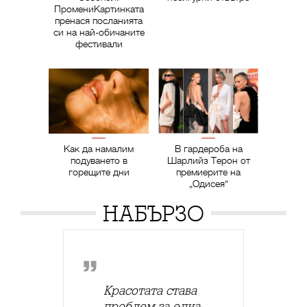
ПромениКартинката
пренася посланията
си на най-обичаните
фестивали
Как да намалим
В гардероба на
подуването в
Шарлийз Терон от
горещите дни
премиерите на
„Одисея“
НАБЪРЗО
Красотата става
проблем за една