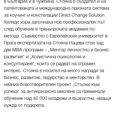
в България и в чужбина. Стояна е създател и на
патентованата и международно призната система
за коучинг и констелации Direct Change Solution.
Хиляди хора започнаха нов професионален път
след обучения в треньорската академия по
метода. Съвместно с Европейския университет в
Прага експертизата на Стояна Нацева стои зад
две МВА програми – „Ментор личностно и бизнес
развитие“ и „Холистична психология и
консултиране“, които се радват на огромен
интерес. Стояна е носител на много награди за
бизнес, развитие, лидерство и менторство. В
нейния благотворителен проект „Стъпки към
успеха“ за антикризисно мислене са преминали
обучение над 40 000 младежи и възрастни, имащи
нужда от подкрепа.