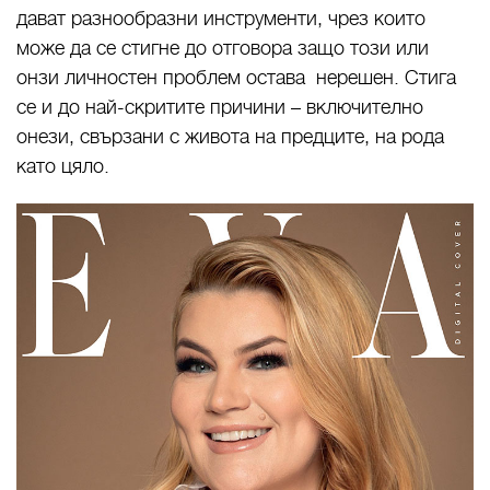
дават разнообразни инструменти, чрез които
може да се стигне до отговора защо този или
онзи личностен проблем остава нерешен. Стига
се и до най-скритите причини – включително
онези, свързани с живота на предците, на рода
като цяло.