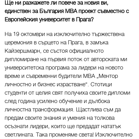
Ще ни разкажете ли повече за новия ви,
единствен за България МВА проект съвместно с
Европейския университет в Прага?
На 19 октомври на изключително тържествена
церемония в сърцето на Прага, в замъка
Кайзершмарн, се състоя официалното
дипломиране на първия поток от авторската ми
университетска програма за лидери на новото
време и съвременни будители MBA „Ментор
личностно и бизнес израстване“. Стотици
студенти от целия свят получиха своите дипломи
след година усилено обучение и дълбока
личностна трансформация. Щастлива съм да
предам своите знания и умения на толкова
осъзнати лидери, които ще предадат нататък
светлината. Така променяме света! Изключително