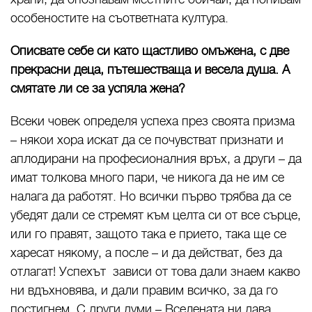
особеностите на съответната култура.
Описвате себе си като щастливо омъжена, с две
прекрасни деца, пътешестваща и весела душа. А
смятате ли се за успяла жена?
Всеки човек определя успеха през своята призма
– някои хора искат да се почувстват признати и
аплодирани на професионалния връх, а други – да
имат толкова много пари, че никога да не им се
налага да работят. Но всички първо трябва да се
убедят дали се стремят към целта си от все сърце,
или го правят, защото така е прието, така ще се
харесат някому, а после – и да действат, без да
отлагат! Успехът зависи от това дали знаем какво
ни вдъхновява, и дали правим всичко, за да го
постигнем. С други думи – Вселената ни дава