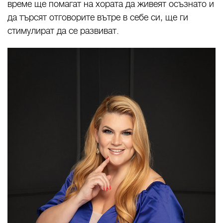
време ще помагат на хората да живеят осъзнато и
да търсят отговорите вътре в себе си, ще ги
стимулират да се развиват.