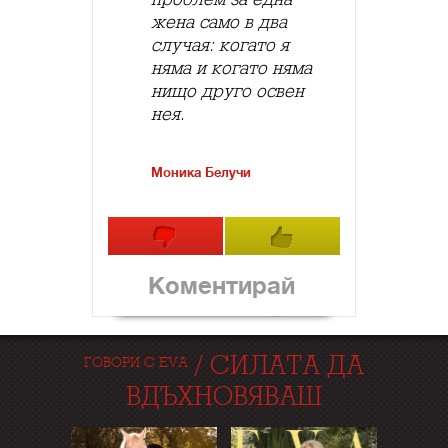
жена само в два
случая: когато я
няма и когато няма
нищо друго освен
нея.
Моника Белучи
Коментирай
/
СИЛАТА ДА
ГОВОРИ С EVA
ВДЪХНОВЯВАШ