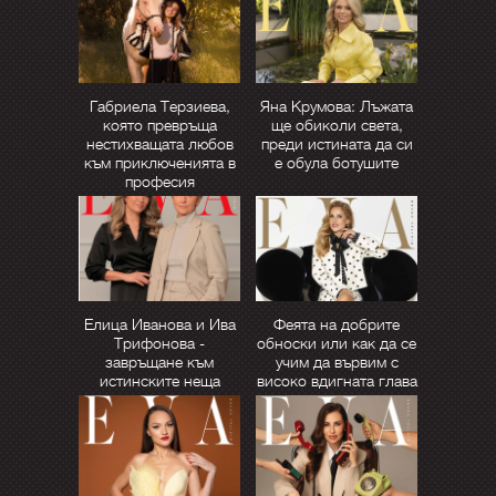
Габриела Терзиева,
Яна Крумова: Лъжата
която превръща
ще обиколи света,
нестихващата любов
преди истината да си
към приключенията в
е обула ботушите
професия
Елица Иванова и Ива
Феята на добрите
Трифонова -
обноски или как да се
завръщане към
учим да вървим с
истинските неща
високо вдигната глава