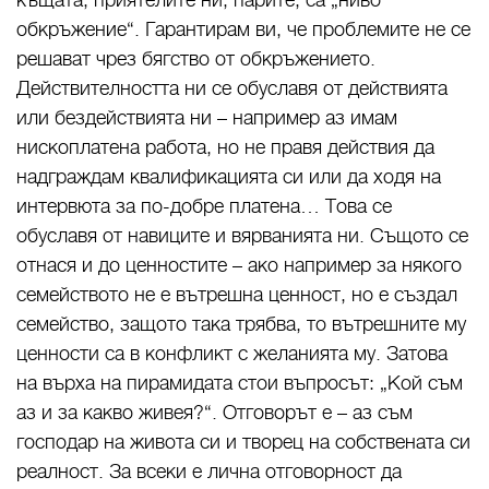
къщата, приятелите ни, парите, са „ниво
обкръжение“. Гарантирам ви, че проблемите не се
решават чрез бягство от обкръжението.
Действителността ни се обуславя от действията
или бездействията ни – например аз имам
нископлатена работа, но не правя действия да
надграждам квалификацията си или да ходя на
интервюта за по-добре платена… Това се
обуславя от навиците и вярванията ни. Същото се
отнася и до ценностите – ако например за някого
семейството не е вътрешна ценност, но е създал
семейство, защото така трябва, то вътрешните му
ценности са в конфликт с желанията му. Затова
на върха на пирамидата стои въпросът: „Кой съм
аз и за какво живея?“. Отговорът е – аз съм
господар на живота си и творец на собствената си
реалност. За всеки е лична отговорност да