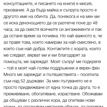
консултациите, и писането на книги) е мисия,
призвание. А да бъда майка и съпруга просто е
другото име на обичта. Да, понякога и на мен ми
се иска денонощието да се разтегне поне до 48
часа, за да сместя всичките си ангажименти и пак
да остане време за почивка. Но най-важното е, че
аз правя това, което намирам за най-смислено, в
което съм най-добра. Контактите с хората, които
ме следват, вярват ми и ми благодарят за
помощта, ме зареждат. Моят съпруг ме подкрепя
– той е моят най-голям поддръжник и верен фен.
Много ме зареждат и пътешествията – посетила
съм над 52 държави. За мен пътуването не е
просто придвижване от една точка до друга, то е
преживяване, обогатяване, израстване. Обожавам
да общувам с различни хора, да опитвам нови
храни, да опознавам местните обичаи, да попивам