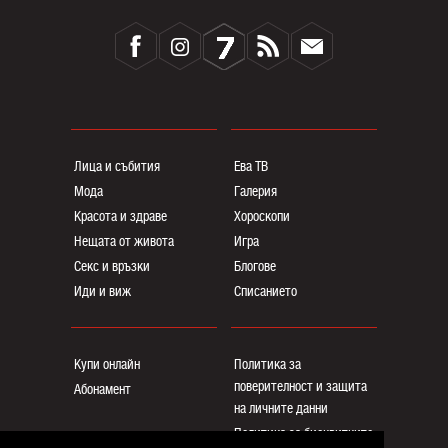
Лица и събития
Ева ТВ
Мода
Галерия
Красота и здраве
Хороскопи
Нещата от живота
Игра
Секс и връзки
Блогoве
Иди и виж
Списанието
Купи онлайн
Политика за
поверителност и защита
Абонамент
на личните данни
Политика за бисквитките