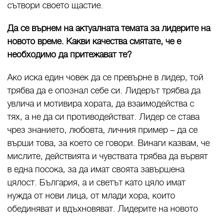
сътвори своето щастие.
Да се върнем на актуалната темата за лидерите на
новото време. Какви качества смятате, че е
необходимо да притежават те?
Ако иска един човек да се превърне в лидер, той
трябва да е опознал себе си. Лидерът трябва да
увлича и мотивира хората, да взаимодейства с
тях, а не да си противодействат. Лидер се става
чрез знанието, любовта, личния пример – да се
върши това, за което се говори. Винаги казвам, че
мислите, действията и чувствата трябва да вървят
в една посока, за да имат своята завършена
цялост. България, а и светът като цяло имат
нужда от нови лица, от млади хора, които
обединяват и вдъхновяват. Лидерите на новото