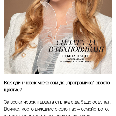
Как един човек може сам да „програмира“ своето
щасти
е?
За всеки човек първата стъпка е да бъде осъзнат.
Всичко, което виждаме около нас – семейството,