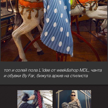
топ и солей пола L’idee от week&shop MDL, чанта
и обувки By Far, бижута архив на стилиста