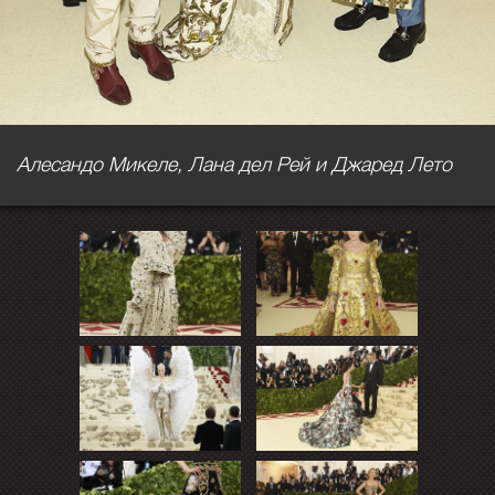
Алесандо Микеле, Лана дел Рей и Джаред Лето