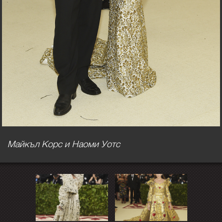
Майкъл Корс и Наоми Уотс