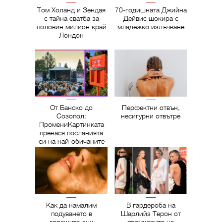
Том Холанд и Зендая
70-годишната Джийна
с тайна сватба за
Дейвис шокира с
половин милион край
младежко излъчване
Лондон
От Банско до
Перфектни отвън,
Созопол:
несигурни отвътре
ПромениКартинката
пренася посланията
си на най-обичаните
фестивали
Как да намалим
В гардероба на
подуването в
Шарлийз Терон от