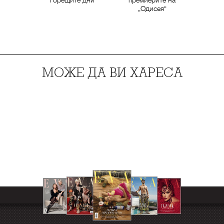
горещите дни
премиерите на
„Одисея“
МОЖЕ ДА ВИ ХАРЕСА