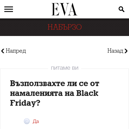
НАБЪРЗО
Напред
Назад
питаме ви
Възползвахте ли се от
намаленията на Black
Friday?
Да