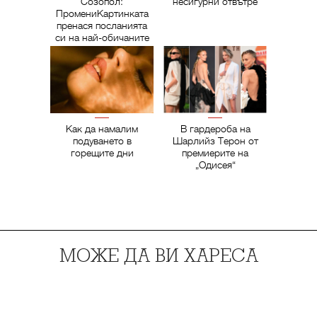
Созопол:
несигурни отвътре
ПромениКартинката
пренася посланията
си на най-обичаните
фестивали
Как да намалим
В гардероба на
подуването в
Шарлийз Терон от
горещите дни
премиерите на
„Одисея“
МОЖЕ ДА ВИ ХАРЕСА