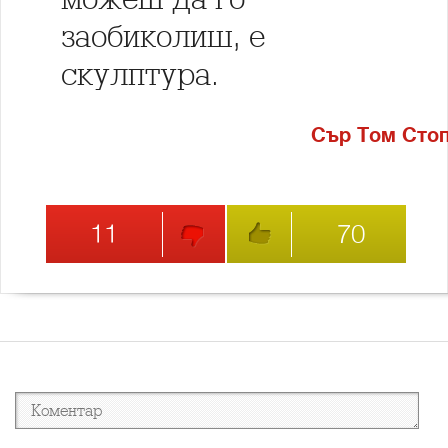
заобиколиш, е
скулптура.
Сър Том Сто
11
70