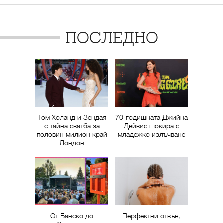
ПОСЛЕДНО
Том Холанд и Зендая
70-годишната Джийна
с тайна сватба за
Дейвис шокира с
половин милион край
младежко излъчване
Лондон
От Банско до
Перфектни отвън,