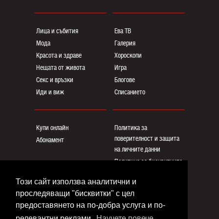
Лица и събития
Ева ТВ
Мода
Галерия
Красота и здраве
Хороскопи
Нещата от живота
Игра
Секс и връзки
Блогoве
Иди и виж
Списанието
Купи онлайн
Политика за
поверителност и защита
Абонамент
на личните данни
Политика за бисквитките
Реклама
Този сайт използва аналитични и
Общи условия
проследяващи "бисквитки" с цел
Контакти
предоставянето на по-добра услуга и по-
релевантни реклами.
Научете повече