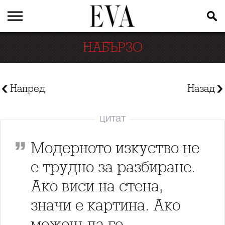
НАБЪРЗО
Напред
Назад
цитат
Модерното изкуство не
е трудно за разбиране.
Ако виси на стена,
значи е картина. Ако
можеш да го