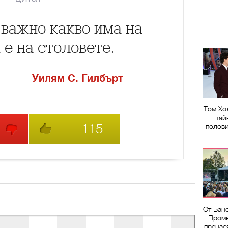
 важно какво има на
 е на столовете.
Уилям С. Гилбърт
Том Хо
тай
115
полов
От Бан
Проме
пренас