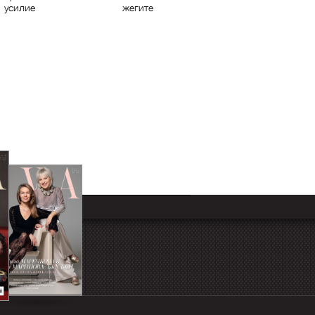
усилие
жегите