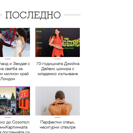
ПОСЛЕДНО
ланд и Зендая с
70-годишната Джийна
на сватба за
Дейвис шокира с
ин милион край
младежко излъчване
Лондон
ско до Созопол:
Перфектни отвън,
ниКартинката
несигурни отвътре
я посланията си