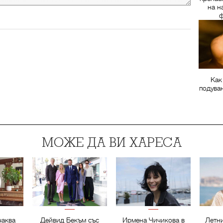
на н
ф
Как
подува
МОЖЕ ДА ВИ ХАРЕСА
чаква
Дейвид Бекъм със
Ирмена Чичикова в
Летни