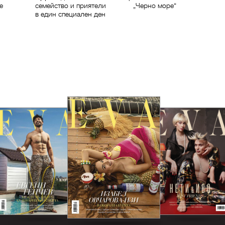
е
семейство и приятели
„Черно море“
в един специален ден