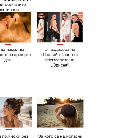
ай-обичаните
естивали
 да намалим
В гардероба на
нето в горещите
Шарлийз Терон от
дни
премиерите на
„Одисея“
 прически без
За кого са най-опасни