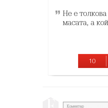
Не е толкова
масата, а кой
10