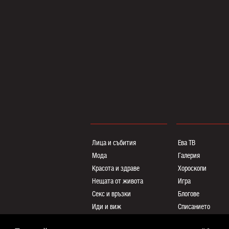
Лица и събития
Ева ТВ
Мода
Галерия
Красота и здраве
Хороскопи
Нещата от живота
Игра
Секс и връзки
Блогoве
Иди и виж
Списанието