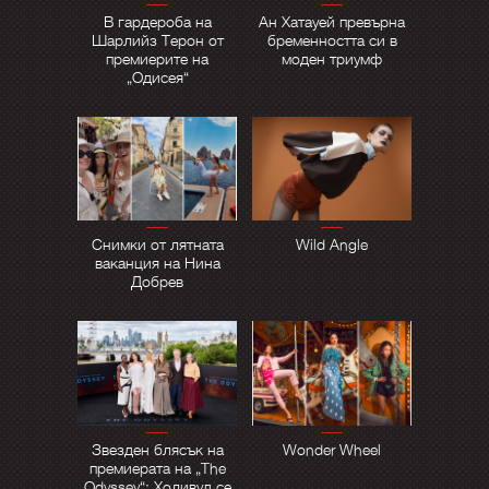
В гардероба на
Ан Хатауей превърна
Шарлийз Терон от
бременността си в
премиерите на
моден триумф
„Одисея“
Снимки от лятната
Wild Angle
ваканция на Нина
Добрев
Звезден блясък на
Wonder Wheel
премиерата на „The
Odyssey“: Холивуд се