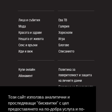
Лица и събития
Ева ТВ
Мода
Галерия
Красота и здраве
Хороскопи
Нещата от живота
Игра
Секс и връзки
Блогoве
Иди и виж
Списанието
Купи онлайн
Политика за
поверителност и защита
Абонамент
на личните данни
Политика за бисквитките
Реклама
Този сайт използва аналитични и
Общи условия
проследяващи "бисквитки" с цел
Контакти
предоставянето на по-добра услуга и по-