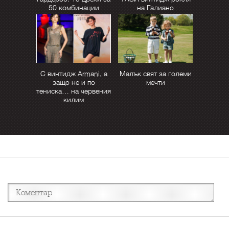
50 комбинации
на Галиано
С винтидж Armani, а
Малък свят за големи
защо не и по
мечти
тениска… на червения
килим