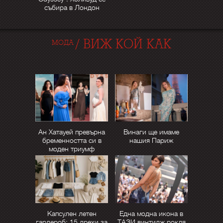
събира в Лондон
/
ВИЖ КОЙ КАК
МОДА
Ан Хатауей превърна
Винаги ще имаме
бременността си в
нашия Париж
моден триумф
Капсулен летен
Една модна икона в
гардероб: 15 дрехи за
ТАЗИ винтидж рокля