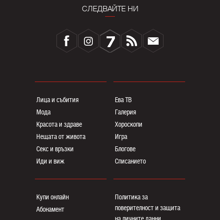
СЛЕДВАЙТЕ НИ
Лица и събития
Ева ТВ
Мода
Галерия
Красота и здраве
Хороскопи
Нещата от живота
Игра
Секс и връзки
Блогoве
Иди и виж
Списанието
Купи онлайн
Политика за
поверителност и защита
Абонамент
на личните данни