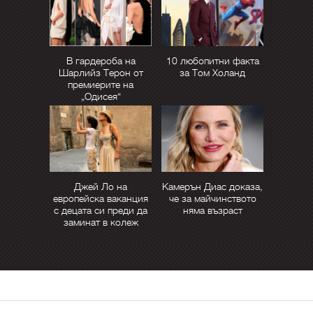
В гардероба на
10 любопитни факта
Шарлийз Терон от
за Том Холанд
премиерите на
„Одисея“
Джей Ло на
Камерън Диас доказа,
европейска ваканция
че за майчинството
с децата си преди да
няма възраст
заминат в колеж