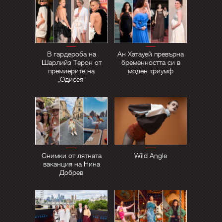
В гардероба на
Ан Хатауей превърна
Шарлийз Терон от
бременността си в
премиерите на
моден триумф
„Одисея“
Снимки от лятната
Wild Angle
ваканция на Нина
Добрев