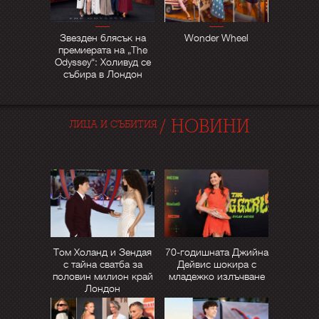
Звезден блясък на
Wonder Wheel
премиерата на „The
Odyssey“: Холивуд се
събира в Лондон
/
НОВИНИ
ЛИЦА И СЪБИТИЯ
Том Холанд и Зендая
70-годишната Джийна
с тайна сватба за
Дейвис шокира с
половин милион край
младежко излъчване
Лондон