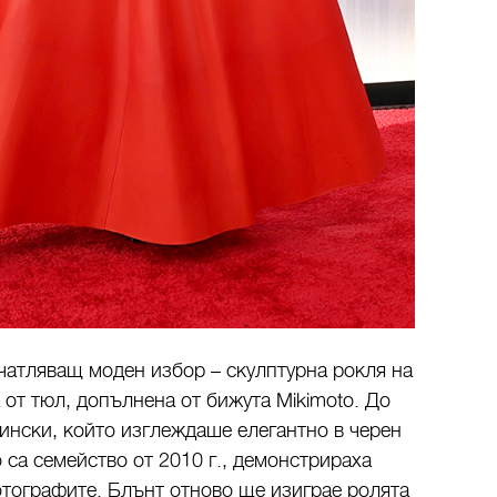
чатляващ моден избор – скулптурна рокля на
а от тюл, допълнена от бижута Mikimoto. До
ински
, който изглеждаше елегантно в черен
 са семейство от 2010 г., демонстрираха
отографите. Блънт отново ще изиграе ролята