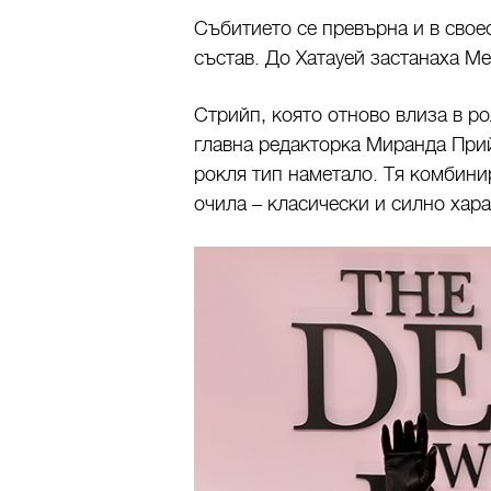
Събитието се превърна и в сво
състав. До Хатауей застанаха
Ме
Стрийп, която отново влиза в р
главна редакторка Миранда Прий
рокля тип наметало. Тя комбини
очила – класически и силно хара