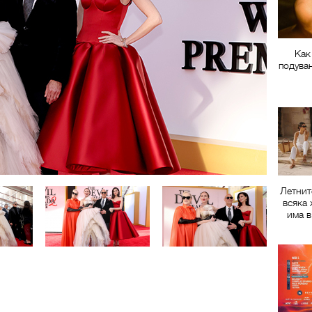
Как
подува
Летнит
всяка 
има в