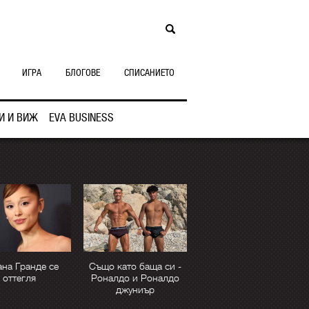
ИГРА
БЛОГОВЕ
СПИСАНИЕТО
И И ВИЖ
EVA BUSINESS
на Гранде се
Също като баща си -
оттегля
Роналдо и Роналдо
джуниър