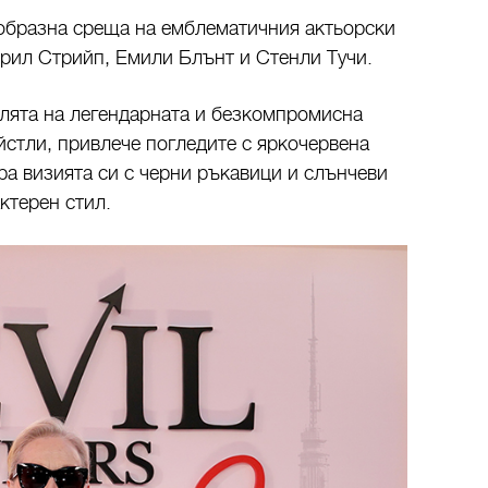
еобразна среща на емблематичния актьорски
рил Стрийп
,
Емили Блънт
и
Стенли Тучи
.
олята на легендарната и безкомпромисна
стли, привлече погледите с яркочервена
ра визията си с черни ръкавици и слънчеви
ктерен стил.