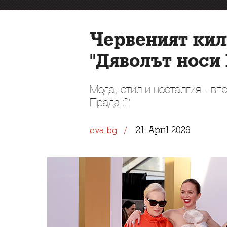
Червеният кил
"Дяволът носи 
Мода, стил и носталгия - в
Прада 2"
21 April 2026
eva.bg