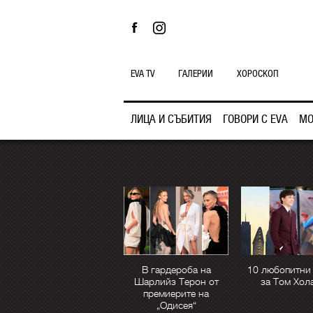
EVA TV
ГАЛЕРИИ
ХОРОСКОП
ЛИЦА И СЪБИТИЯ
ГОВОРИ С EVA
МО
В гардероба на
10 любопитни
Шарлийз Терон от
за Том Хол
премиерите на
„Одисея“