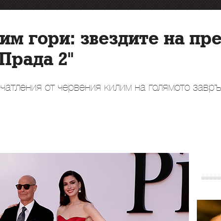
им гори: звездите на пр
Прада 2"
печатления от червения килим на голямото завр