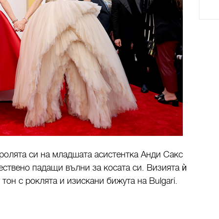
 ролята си на младшата асистентка Анди Сакс
ествено падащи вълни за косата си. Визията ѝ
он с роклята и изискани бижута на Bulgari.