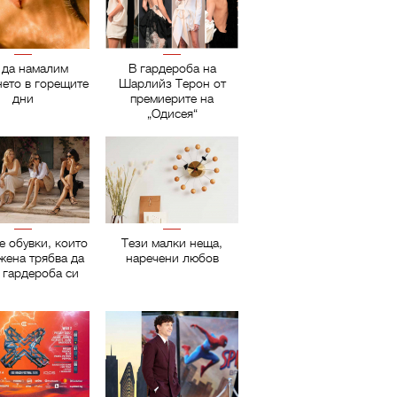
 да намалим
В гардероба на
нето в горещите
Шарлийз Терон от
дни
премиерите на
„Одисея“
е обувки, които
Тези малки неща,
жена трябва да
наречени любов
 гардероба си