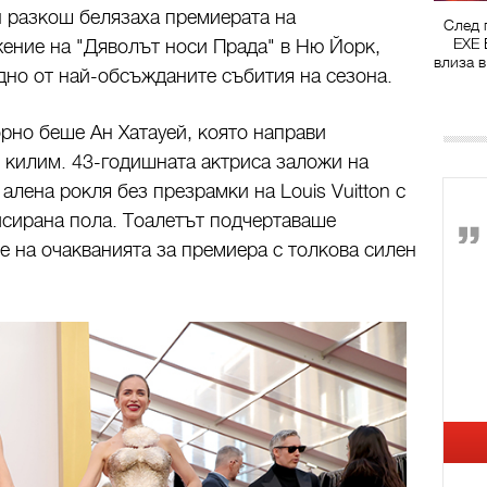
н разкош белязаха премиерата на
След 
EXE 
ение на "Дяволът носи Прада" в Ню Йорк,
влиза в
едно от най-обсъжданите събития на сезона.
орно беше
Ан Хатауей
, която направи
 килим. 43-годишната актриса заложи на
алена рокля без презрамки на Louis Vuitton с
исирана пола. Тоалетът подчертаваше
е на очакванията за премиера с толкова силен