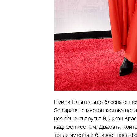
Емили Блънт също блесна с впе
Schiaparelli с многопластова пол
нея беше съпругът ѝ,
Джон Крас
кадифен костюм. Двамата, които
топли чувства и близост пред ф