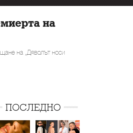
емиерта на
ъщане на „Дяволът носи
ПОСЛЕДНО