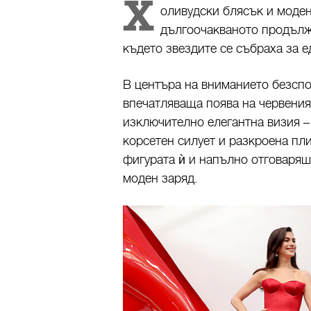
Х
оливудски блясък и моде
дългоочакваното продълж
където звездите се събраха за 
В центъра на вниманието безсп
впечатляваща поява на червения
изключително елегантна визия – 
корсетен силует и разкроена пл
фигурата ѝ и напълно отговаряш
моден заряд.