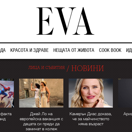
ДА
КРАСОТА И ЗДРАВЕ
НЕЩАТА ОТ ЖИВОТА
COOK BOOK
ИД
/
НОВИНИ
ЛИЦА И СЪБИТИЯ
 факта
Джей Ло на
Камерън Диас доказа,
Ариа
анд
европейска ваканция с
че за майчинството
децата си преди да
няма възраст
заминат в колеж